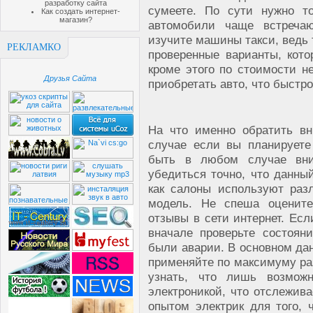
разработку сайта
сумеете. По сути нужно то
Как создать интернет-
магазин?
автомобили чаще встречаю
изучите машины такси, ведь
РЕКЛАМКО
проверенные варианты, кот
кроме этого по стоимости не
Друзья Сайта
приобретать авто, что быстро
На что именно обратить в
случае если вы планируете
быть в любом случае вни
убедиться точно, что данны
как салоны используют раз
модель. Не спеша оцените
отзывы в сети интернет. Ес
вначале проверьте состоян
были аварии. В основном дан
применяйте по максимуму раз
узнать, что лишь возмо
электроникой, что отслежив
опытом электрик для того, 