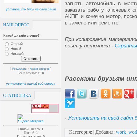
загнать автомобиль в маст
заказать работу ключевых с
установить блок на свой сайт
АКПП и конечно мотор, поск
в замене или ремонте.
НАШ ОПРОС
Какой дизайн лучше?
При копирование материало
Старый
ссылку источника -
Скрипты
Новый
Никакой
[
·
]
Результаты
Архив опросов
Всего ответов:
1188
Расскажи друзьям ин
установить такой вид опроса
СТАТИСТИКА
-
Установить на свой сайт б
Онлайн всего:
1
Категория
:
|
Добавил
:
work_wor
Гостей:
1
Пользователей:
0