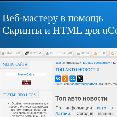
Веб-мастеру в помощь
Скрипты и HTML для uC
ГЛАВНАЯ
ФОРУМ
РЕГИСТРАЦИЯ
ВХОД
БЛОГ
R
Главная
страница »
Помощь Вебмастеру
» Ка
МЕНЮ САЙТА
ТОП АВТО НОВОСТИ
Меню Сайта
Войти
или
Зарегистрироваться
[скачивать фа
СТАТЬИ ПРО UCOZ
Топ авто новости
Эффективное решение для
игрового бизнеса: как выбрать
По информации
авто в
систему, которая работает
Латвии
. Сегодня машины
Как правильно составить
бюджет с помощью ЦФО