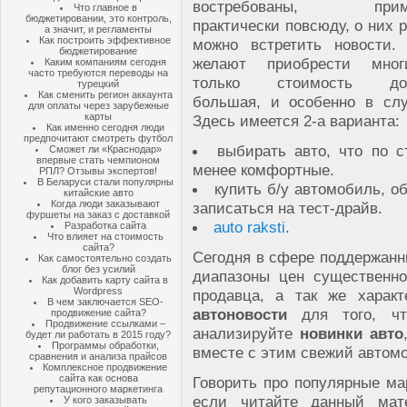
востребованы, приме
Что главное в
бюджетировании, это контроль,
практически повсюду, о них 
а значит, и регламенты
Как построить эффективное
можно встретить новости
бюджетирование
желают приобрести мног
Каким компаниям сегодня
часто требуются переводы на
только стоимость дос
турецкий
Как сменить регион аккаунта
большая, и особенно в сл
для оплаты через зарубежные
карты
Здесь имеется 2-а варианта:
Как именно сегодня люди
предпочитают смотреть футбол
выбирать авто, что по 
Сможет ли «Краснодар»
впервые стать чемпионом
менее комфортные.
РПЛ? Отзывы экспертов!
В Беларуси стали популярны
купить б/у автомобиль, о
китайские авто
Когда люди заказывают
записаться на тест-драйв.
фуршеты на заказ с доставкой
auto raksti
.
Разработка сайта
Что влияет на стоимость
сайта?
Сегодня в сфере поддержанн
Как самостоятельно создать
блог без усилий
диапазоны цен существенно
Как добавить карту сайта в
Wordpress
продавца, а так же характ
В чем заключается SEO-
автоновости
для того, чт
продвижение сайта?
Продвижение ссылками –
анализируйте
новинки авто
будет ли работать в 2015 году?
Программы обработки,
вместе с этим свежий автом
сравнения и анализа прайсов
Комплексное продвижение
сайта как основа
Говорить про популярные ма
репутационного маркетинга
если читайте данный мате
У кого заказывать