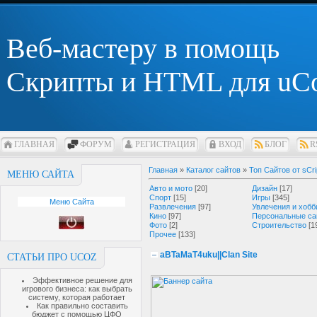
Веб-мастеру в помощь
Скрипты и HTML для uC
ГЛАВНАЯ
ФОРУМ
РЕГИСТРАЦИЯ
ВХОД
БЛОГ
R
Главная
»
Каталог сайтов
»
Топ Сайтов от sCri
МЕНЮ САЙТА
Авто и мото
[20]
Дизайн
[17]
Спорт
[15]
Игры
[345]
Меню Сайта
Развлечения
[97]
Увлечения и хобб
Кино
[97]
Персональные са
Фото
[2]
Строительство
[1
Прочее
[133]
aBTaMaT4uku||Clan Site
СТАТЬИ ПРО UCOZ
Эффективное решение для
игрового бизнеса: как выбрать
систему, которая работает
Как правильно составить
бюджет с помощью ЦФО