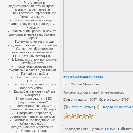
Что главное в
бюджетировании, это контроль,
а значит, и регламенты
Как построить эффективное
бюджетирование
Каким компаниям сегодня
часто требуются переводы на
турецкий
Как сменить регион аккаунта
для оплаты через зарубежные
карты
Как именно сегодня люди
предпочитают смотреть футбол
Сможет ли «Краснодар»
впервые стать чемпионом
РПЛ? Отзывы экспертов!
В Беларуси стали популярны
китайские авто
Когда люди заказывают
фуршеты на заказ с доставкой
Разработка сайта
http://avtamatciki.ucoz.ru
Что влияет на стоимость
сайта?
Counter Strike Clan
Как самостоятельно создать
блог без усилий
Как добавить карту сайта в
Контакы [icq или skype]: Skype lisoejadro
Wordpress
В чем заключается SEO-
Всего пришло
- 2857 |
Всего ушло
- 1797 |
продвижение сайта?
Продвижение ссылками –
Оставить отзыв
|
Подробнее об этом 
будет ли работать в 2015 году?
Программы обработки,
сравнения и анализа прайсов
Комплексное продвижение
сайта как основа
репутационного маркетинга
Переходов
:
1797
|
Добавил
:
Fr0z3n
|
Рейтинг
:
У кого заказывать