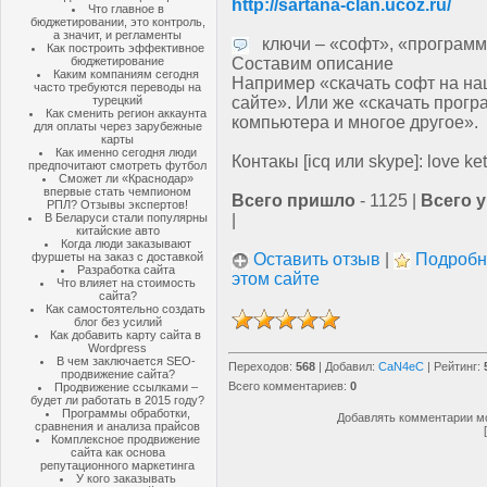
http://sartana-clan.ucoz.ru/
Что главное в
бюджетировании, это контроль,
а значит, и регламенты
ключи – «софт», «программ
Как построить эффективное
бюджетирование
Составим описание
Каким компаниям сегодня
Например «скачать софт на н
часто требуются переводы на
турецкий
сайте». Или же «скачать прог
Как сменить регион аккаунта
компьютера и многое другое».
для оплаты через зарубежные
карты
Как именно сегодня люди
Контакы [icq или skype]: love ke
предпочитают смотреть футбол
Сможет ли «Краснодар»
впервые стать чемпионом
Всего пришло
- 1125 |
Всего 
РПЛ? Отзывы экспертов!
В Беларуси стали популярны
|
китайские авто
Когда люди заказывают
фуршеты на заказ с доставкой
Оставить отзыв
|
Подробн
Разработка сайта
этом сайте
Что влияет на стоимость
сайта?
Как самостоятельно создать
блог без усилий
Как добавить карту сайта в
Wordpress
В чем заключается SEO-
Переходов
:
568
|
Добавил
:
CaN4eC
|
Рейтинг
:
продвижение сайта?
Всего комментариев
:
0
Продвижение ссылками –
будет ли работать в 2015 году?
Программы обработки,
Добавлять комментарии мо
сравнения и анализа прайсов
Комплексное продвижение
сайта как основа
репутационного маркетинга
У кого заказывать