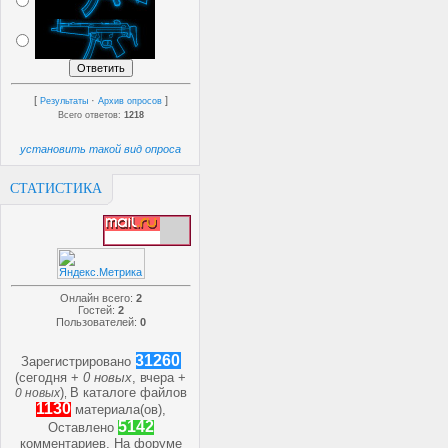
[
·
]
Результаты
Архив опросов
Всего ответов:
1218
установить такой вид опроса
СТАТИСТИКА
Онлайн всего:
2
Гостей:
2
Пользователей:
0
31260
Зарегистрировано
(сегодня +
0 новых
, вчера +
)
В каталоге файлов
0 новых
,
1130
материала(ов),
5142
Оставлено
комментариев, На форуме