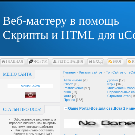
Веб-мастеру в помощь
Скрипты и HTML для uC
ГЛАВНАЯ
ФОРУМ
РЕГИСТРАЦИЯ
ВХОД
БЛОГ
R
Главная
»
Каталог сайтов
»
Топ Сайтов от sCri
МЕНЮ САЙТА
Авто и мото
[20]
Дизайн
[17]
Спорт
[15]
Игры
[345]
Меню Сайта
Развлечения
[97]
Увлечения и хобб
Кино
[97]
Персональные са
Фото
[2]
Строительство
[1
Прочее
[133]
Game Portal-Всё для css,Дота 2 и м
СТАТЬИ ПРО UCOZ
Эффективное решение для
игрового бизнеса: как выбрать
систему, которая работает
Как правильно составить
бюджет с помощью ЦФО