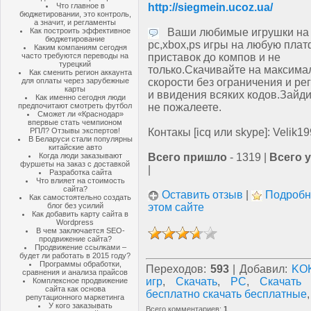
Что главное в
http://siegmein.ucoz.ua/
бюджетировании, это контроль,
а значит, и регламенты
Как построить эффективное
Ваши любимые игрушки на
бюджетирование
pc,xbox,ps игры на любую пла
Каким компаниям сегодня
часто требуются переводы на
приставок до компов и не
турецкий
только.Скачивайте на максима
Как сменить регион аккаунта
для оплаты через зарубежные
скорости без ограничения и ре
карты
и ввидения всяких кодов.Зайди
Как именно сегодня люди
предпочитают смотреть футбол
не пожалеете.
Сможет ли «Краснодар»
впервые стать чемпионом
РПЛ? Отзывы экспертов!
Контакы [icq или skype]: Velik1
В Беларуси стали популярны
китайские авто
Когда люди заказывают
Всего пришло
- 1319 |
Всего 
фуршеты на заказ с доставкой
|
Разработка сайта
Что влияет на стоимость
сайта?
Оставить отзыв
|
Подробн
Как самостоятельно создать
блог без усилий
этом сайте
Как добавить карту сайта в
Wordpress
В чем заключается SEO-
продвижение сайта?
Продвижение ссылками –
будет ли работать в 2015 году?
Программы обработки,
Переходов
:
593
|
Добавил
:
KO
сравнения и анализа прайсов
игр
,
Скачать
,
PC
,
Скачать 
Комплексное продвижение
сайта как основа
бесплатно скачать бесплатные
репутационного маркетинга
У кого заказывать
Всего комментариев
:
1