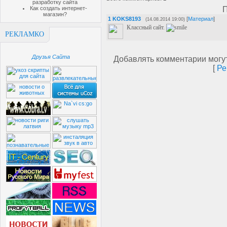
разработку сайта
Как создать интернет-
П
магазин?
1
KOKS8193
[
Материал
]
(14.08.2014 19:00)
Классный сайт.
РЕКЛАМКО
Друзья Сайта
Добавлять комментарии могут
[
Ре