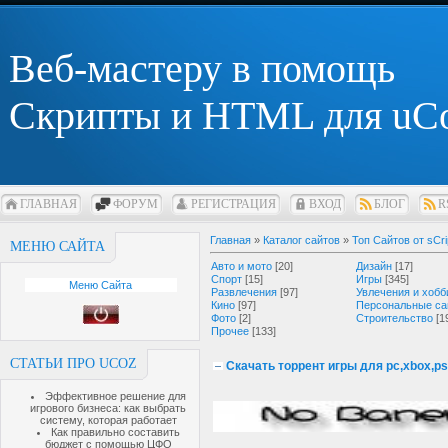
Веб-мастеру в помощь
Скрипты и HTML для uC
ГЛАВНАЯ
ФОРУМ
РЕГИСТРАЦИЯ
ВХОД
БЛОГ
R
Главная
»
Каталог сайтов
»
Топ Сайтов от sCri
МЕНЮ САЙТА
Авто и мото
[20]
Дизайн
[17]
Спорт
[15]
Игры
[345]
Меню Сайта
Развлечения
[97]
Увлечения и хобб
Кино
[97]
Персональные са
Фото
[2]
Строительство
[1
Прочее
[133]
СТАТЬИ ПРО UCOZ
Скачать торрент игры для pc,xbox,ps
Эффективное решение для
игрового бизнеса: как выбрать
систему, которая работает
Как правильно составить
бюджет с помощью ЦФО