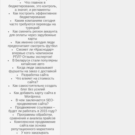
Что главное в
бюджетировании, это контроль,
а значит, и регламенты
Как построить эффективное
бюджетирование
Каким компаниям сегодня
часто требуются переводы на
турецкий
Как сменить регион аккаунта
для оплаты через зарубежные
карты
Как именно сегодня люди
предпочитают смотреть футбол
Сможет ли «Краснодар»
впервые стать чемпионом
РПЛ? Отзывы экспертов!
В Беларуси стали популярны
китайские авто
Когда люди заказывают
фуршеты на заказ с доставкой
Разработка сайта
Что влияет на стоимость
сайта?
Как самостоятельно создать
блог без усилий
Как добавить карту сайта в
Wordpress
В чем заключается SEO-
продвижение сайта?
Продвижение ссылками –
будет ли работать в 2015 году?
Программы обработки,
сравнения и анализа прайсов
Комплексное продвижение
сайта как основа
репутационного маркетинга
У кого заказывать