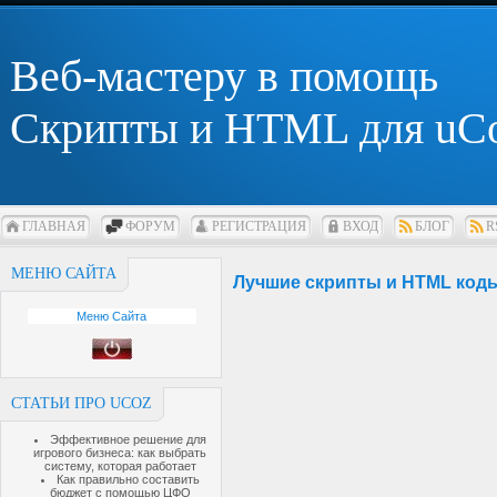
Веб-мастеру в помощь
Скрипты и HTML для uC
ГЛАВНАЯ
ФОРУМ
РЕГИСТРАЦИЯ
ВХОД
БЛОГ
R
МЕНЮ САЙТА
Лучшие скрипты и HTML коды
Меню Сайта
СТАТЬИ ПРО UCOZ
Эффективное решение для
игрового бизнеса: как выбрать
систему, которая работает
Как правильно составить
бюджет с помощью ЦФО