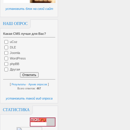
установить блок на свой сайт
НАШ ОПРОС
Какая CMS лучше для Вас?
uCoz
DLE
Joomla
WordPress
phpBB
Другая
[
·
]
Результаты
Архив опросов
Всего ответов:
467
установить такой вид опроса
СТАТИСТИКА