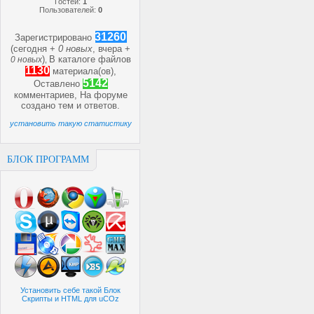
Гостей:
1
Пользователей:
0
31260
Зарегистрировано
(сегодня +
0 новых
, вчера +
)
В каталоге файлов
0 новых
,
1130
материала(ов),
5142
Оставлено
комментариев, На форуме
создано
тем и
ответов.
установить такую статистику
БЛОК ПРОГРАММ
Установить себе такой Блок
Скрипты и HTML для uCOz