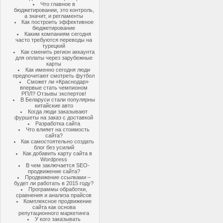
Что главное в
бюджетировании, это контроль,
а значит, и регламенты
Как построить эффективное
бюджетирование
Каким компаниям сегодня
часто требуются переводы на
турецкий
Как сменить регион аккаунта
для оплаты через зарубежные
карты
Как именно сегодня люди
предпочитают смотреть футбол
Сможет ли «Краснодар»
впервые стать чемпионом
РПЛ? Отзывы экспертов!
В Беларуси стали популярны
китайские авто
Когда люди заказывают
фуршеты на заказ с доставкой
Разработка сайта
Что влияет на стоимость
сайта?
Как самостоятельно создать
блог без усилий
Как добавить карту сайта в
Wordpress
В чем заключается SEO-
продвижение сайта?
Продвижение ссылками –
будет ли работать в 2015 году?
Программы обработки,
сравнения и анализа прайсов
Комплексное продвижение
сайта как основа
репутационного маркетинга
У кого заказывать