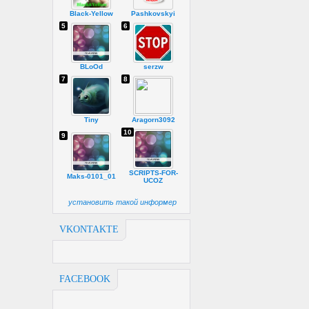
Black-Yellow
Pashkovskyi
5
6
BLoOd
serzw
7
8
Tiny
Aragorn3092
10
9
SCRIPTS-FOR-
Maks-0101_01
UCOZ
установить такой информер
VKONTAKTE
FACEBOOK