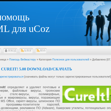
 помощь
L для uCoz
ВХОД
БЛОГ
RSS
ница »
Помощь Вебмастеру
» Категория
Полезное для пользователей
» Добавлено [07.
 CUREIT! 5.00 DOWNLOAD/СКАЧАТЬ
арегистрироваться
[скачивать файлы могут только зарегистрированные пользователи!]
eIt!
определяет и удаляет почтовые и
черви, файловые вирусы, троянские
мы, стелс-вирусы, полиморфные,
ые и макровирусы, вирусы, поражающие
MS Office, скрипт-вирусы, шпионское ПО
), программы-похитители паролей,
-дозвонщики, рекламное ПО (Adware), Хакерские утилиты, потенциально оп