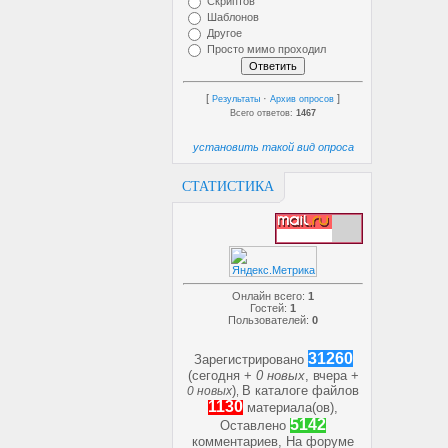
Скриптов
Шаблонов
Другое
Просто мимо проходил
[
·
]
Результаты
Архив опросов
Всего ответов:
1467
установить такой вид опроса
СТАТИСТИКА
Онлайн всего:
1
Гостей:
1
Пользователей:
0
31260
Зарегистрировано
(сегодня +
0 новых
, вчера +
)
В каталоге файлов
0 новых
,
1130
материала(ов),
5142
Оставлено
комментариев, На форуме