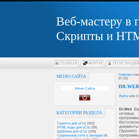
Веб-мастеру в
Скрипты и HTM
ГЛАВНАЯ
ФОРУМ
РЕГИСТРАЦИЯ
Главная
стра
МЕНЮ САЙТА
07:00]
DR.WEB
Меню Сайта
Войти
или
З
Dr.Web Cur
КАТЕГОРИИ РАЗДЕЛА
сетевые 
програм
бестелесн
Скрипты для uCoz
[582]
документы 
HTML коды для uCoz
[58]
(Spyware
Шаблоны для uCoz
[189]
программы
Социальные сети и закладки
[4]