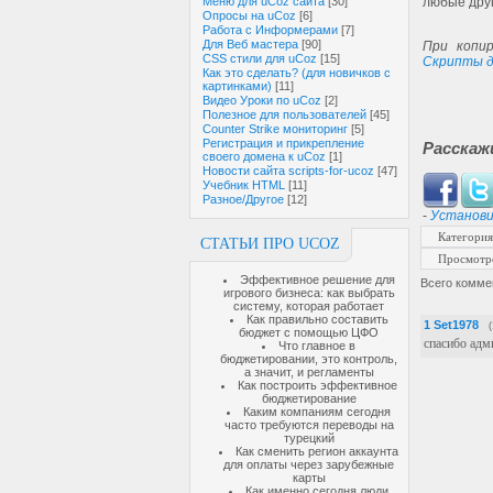
Меню для uCoz сайта
[30]
любые дру
Опросы на uCoz
[6]
Работа с Информерами
[7]
Для Веб мастера
[90]
При копир
CSS стили для uCoz
[15]
Скрипты д
Как это сделать? (для новичков с
картинками)
[11]
Видео Уроки по uCoz
[2]
Полезное для пользователей
[45]
Counter Strike мониторинг
[5]
Регистрация и прикрепление
Расскаж
своего домена к uCoz
[1]
Новости сайта scripts-for-ucoz
[47]
Учебник HTML
[11]
Разное/Другое
[12]
-
Установи
Категория
СТАТЬИ ПРО UCOZ
Просмотр
Эффективное решение для
Всего комме
игрового бизнеса: как выбрать
систему, которая работает
Как правильно составить
1
Set1978
бюджет с помощью ЦФО
спасибо адм
Что главное в
бюджетировании, это контроль,
а значит, и регламенты
Как построить эффективное
бюджетирование
Каким компаниям сегодня
часто требуются переводы на
турецкий
Как сменить регион аккаунта
для оплаты через зарубежные
карты
Как именно сегодня люди