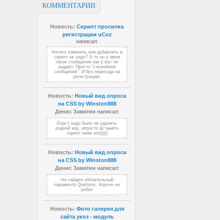
КОММЕНТАРИИ
Новость:
Скрипт просилка
регистрации uCoz
написал:
Ничего изменять или добавлять в
скрипт не надо? А то он у меня
такое сообщение как у вас не
выдаёт. Просто "служебное
сообщение". И без перехода на
регистрацию.
Новость:
Новый вид опроса
на CSS by Winston888
Денис Замятин
написал:
Епрст надо было не удалять
родной код ,апросто встаыить
скрипт ниже его)))))
Новость:
Новый вид опроса
на CSS by Winston888
Денис Замятин
написал:
Не найден обязательный
параментр Quetions. Короче не
робит
Новость:
Фото галерея для
сайта укоз - модуль