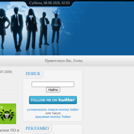
Суббота, 08.08.2026, 02:03
Приветствую Вас
,
Гость
07.2009,
ПОИСК
установить такую кнопку twitter
или такую
красивая кнопка Twitter
РЕКЛАМКО
асное ПО и