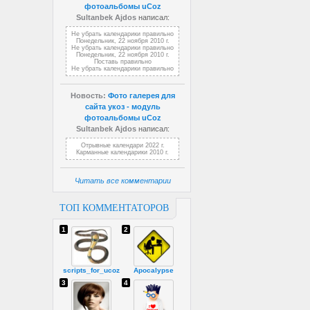
фотоальбомы uCoz
Sultanbek Ajdos
написал:
Не убрать календарики правильно
Понедельник, 22 ноября 2010 г.
Не убрать календарики правильно
Понедельник, 22 ноября 2010 г.
Поставь правильно
Не убрать календарики правильно
Новость:
Фото галерея для
сайта укоз - модуль
фотоальбомы uCoz
Sultanbek Ajdos
написал:
Отрывные календари 2022 г.
Карманные календарики 2010 г.
Читать все комментарии
ТОП КОММЕНТАТОРОВ
1
2
scripts_for_ucoz
Apocalypse
3
4