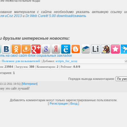
гие нежелательные коды
ование материалов с сайта необходимо указать активную ссылку ис
ля uCoz 2013
и
Dr.Web CureIt! 5.00 download/скачать
и друзьям интересные новости:
ть на свой сайт блок социальных закладок
:
Полезное для пользователей
|
Добавил
:
scripts_for_ucoz
ов
:
23984
|
Загрузок
:
380
|
Комментарии
:
2
|
Рейтинг
:
0.0
/
0
нтариев
:
1
Порядок вывода комментариев:
[
Материал
]
(13.12.2011 19:51)
ину это сайт лучший!
Добавлять комментарии могут только зарегистрированные пользователи.
[
Регистрация
|
Вход
]