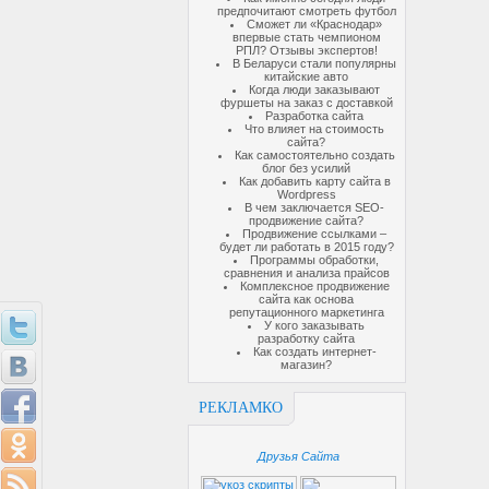
предпочитают смотреть футбол
Сможет ли «Краснодар»
впервые стать чемпионом
РПЛ? Отзывы экспертов!
В Беларуси стали популярны
китайские авто
Когда люди заказывают
фуршеты на заказ с доставкой
Разработка сайта
Что влияет на стоимость
сайта?
Как самостоятельно создать
блог без усилий
Как добавить карту сайта в
Wordpress
В чем заключается SEO-
продвижение сайта?
Продвижение ссылками –
будет ли работать в 2015 году?
Программы обработки,
сравнения и анализа прайсов
Комплексное продвижение
сайта как основа
репутационного маркетинга
У кого заказывать
разработку сайта
Как создать интернет-
магазин?
РЕКЛАМКО
Друзья Сайта