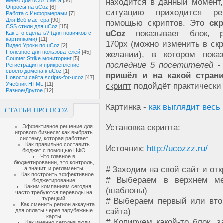
находится в данный момент,
Меню для uCoz сайта
[30]
Опросы на uCoz
[6]
ситуацию приходится р
Работа с Информерами
[7]
Для Веб мастера
[90]
помощью скриптов. Это
ск
CSS стили для uCoz
[15]
uCoz
показывает блок, р
Как это сделать? (для новичков с
картинками)
[11]
170px (можно изменить в ск
Видео Уроки по uCoz
[2]
Полезное для пользователей
[45]
желании), в котором пока
Counter Strike мониторинг
[5]
последние 5 посетителей
Регистрация и прикрепление
своего домена к uCoz
[1]
пришёл и на какой стран
Новости сайта scripts-for-ucoz
[47]
Учебник HTML
[11]
скрипт
подойдёт практически 
Разное/Другое
[12]
Картинка -
как выглядит весь
СТАТЬИ ПРО UCOZ
Установка скрипта:
Эффективное решение для
игрового бизнеса: как выбрать
систему, которая работает
Как правильно составить
Источник:
http://ucozzz.ru/
бюджет с помощью ЦФО
Что главное в
бюджетировании, это контроль,
# Заходим на свой сайт и от
а значит, и регламенты
Как построить эффективное
# Выбераем в верхнем м
бюджетирование
Каким компаниям сегодня
(шаблоны)
часто требуются переводы на
турецкий
# Выбераем первый или втор
Как сменить регион аккаунта
сайта)
для оплаты через зарубежные
карты
# Копируем какой-то блок, з
Как именно сегодня люди