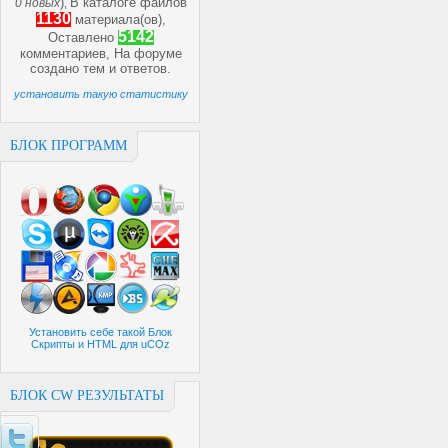
)
В каталоге файлов
0 новых
,
1130
материала(ов),
5142
Оставлено
комментариев, На форуме
создано
тем и
ответов.
установить такую статистику
БЛОК ПРОГРАММ
Установить себе такой Блок
Скрипты и HTML для uCOz
БЛОК CW РЕЗУЛЬТАТЫ