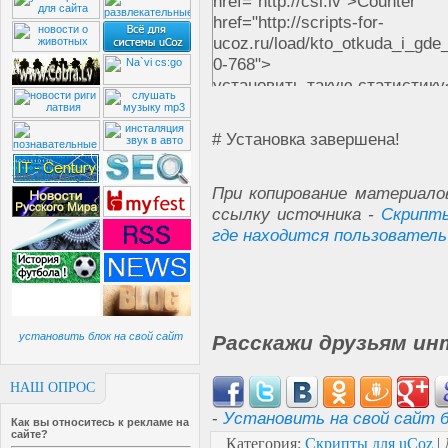
href="http://csl.lv">Count
href="http://scripts-for-
ucoz.ru/load/kto_otkuda_i_gde_
0-768">
установить такую статистик
# Установка завершена!
При копирование материало
ссылку источника -
Скрипты
где находится пользователь
установить блок на свой сайт
Расскажи друзьям ин
НАШ ОПРОС
-
Установить на свой сайт б
Как вы относитесь к рекламе на
сайте?
Категория
:
Скрипты для uCoz
|