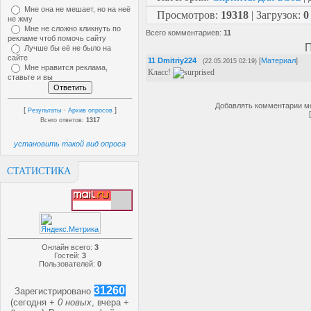
Мне она не мешает, но на неё
Просмотров
:
19318
|
Загрузок
:
0
не жму
Мне не сложно кликнуть по
Всего комментариев
:
11
рекламе чтоб помочь сайту
П
Лучше бы её не было на
сайте
11
Dmitriy224
[
Материал
]
(22.05.2015 02:19)
Мне нравится реклама,
Класс!
ставьте и вы
Добавлять комментарии мо
[
·
]
Результаты
Архив опросов
Всего ответов:
1317
установить такой вид опроса
СТАТИСТИКА
Онлайн всего:
3
Гостей:
3
Пользователей:
0
31260
Зарегистрировано
(сегодня +
0 новых
, вчера +