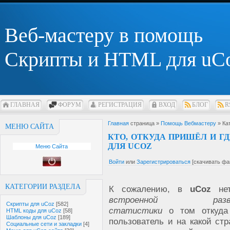
Веб-мастеру в помощь
Скрипты и HTML для uC
ГЛАВНАЯ
ФОРУМ
РЕГИСТРАЦИЯ
ВХОД
БЛОГ
R
Главная
страница »
Помощь Вебмастеру
» Ка
МЕНЮ САЙТА
КТО, ОТКУДА ПРИШЁЛ И Г
ДЛЯ UCOZ
Меню Сайта
Войти
или
Зарегистрироваться
[скачивать фа
КАТЕГОРИИ РАЗДЕЛА
К сожалению, в
uCoz
не
встроенной развё
Скрипты для uCoz
[582]
статистики
о том откуда
HTML коды для uCoz
[58]
Шаблоны для uCoz
[189]
пользователь и на какой ст
Социальные сети и закладки
[4]