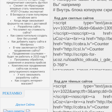
предпочитают смотреть футбол
Вы" например
Сможет ли «Краснодар»
впервые стать чемпионом
# Внутрь блока копируем скри
РПЛ? Отзывы экспертов!
В Беларуси стали популярны
китайские авто
Код для светлых сайтов
Когда люди заказывают
<script type="text/javasc
фуршеты на заказ с доставкой
Разработка сайта
vv=1022&tft=3&dd=0&wid=13
Что влияет на стоимость
</script><noscript><a href=
сайта?
Как самостоятельно создать
uCoz</a><br><a href="http://
блог без усилий
Как добавить карту сайта в
href="http://cobra.lv">
Wordpress
В чем заключается SEO-
href="http://csl.lv">Count
продвижение сайта?
href="http://scripts-for-
Продвижение ссылками –
будет ли работать в 2015 году?
ucoz.ru/load/kto_otkuda_i_gde_
Программы обработки,
сравнения и анализа прайсов
0-768">
Комплексное продвижение
сайта как основа
установить такую статистик
репутационного маркетинга
У кого заказывать
разработку сайта
Как создать интернет-
Код для тёмных сайтов
магазин?
<script type="text/javasc
vv=1022&amp;tft=3&amp;dd=
РЕКЛАМКО
</script><noscript><a href=
uCoz</a><br><a href="http://
Друзья Сайта
href="http://cobra.lv">