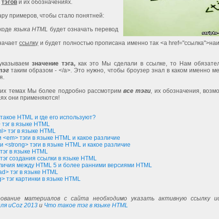
з
тэгов
и их обозначениях.
ру примеров, чтобы стало понятней:
коде
языка HTML
будет означать перевод
начает
ссылку
и будет полностью прописана именно так <a href="ссылка">н
 указываем
значение тэга,
как это Мы сделали в ссылке, то Нам обязате
тэг
таким образом - </a>. Это нужно, чтобы броузер знал в каком именно м
я.
их темах Мы более подробно рассмотрим
все тэги
, их обозначения, возм
аях они применяются!
 такое HTML и где его используют?
 тэг в языке HTML
l> тэг в языке HTML
и <em> тэги в языке HTML и какое различие
и <strong> тэги в языке HTML и какое различие
 тэг в языке HTML
 тэг создания ссылки в языке HTML
личия между HTML 5 и более ранними версиями HTML
ad> тэг в языке HTML
g> тэг картинки в языке HTML
ование материалов с сайта необходимо указать активную ссылку ис
ля uCoz 2013
и
Что такое тэг в языке HTML