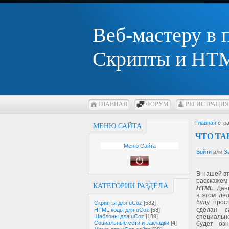
Веб-мастеру в
Скрипты и HTM
ГЛАВНАЯ
ФОРУМ
РЕГИСТРАЦИЯ
Главная
стра
МЕНЮ САЙТА
ЧТО ТА
Меню Сайта
Войти
или
З
В нашей в
расскажем
КАТЕГОРИИ РАЗДЕЛА
HTML
. Да
в этом де
буду прос
Скрипты для uCoz
[582]
сделан с
HTML коды для uCoz
[58]
Шаблоны для uCoz
[189]
специальн
Социальные сети и закладки
[4]
будет озн