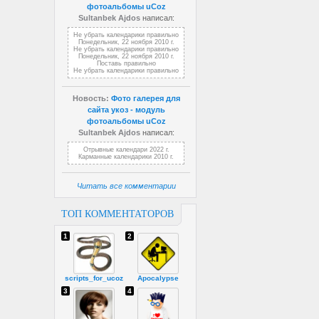
фотоальбомы uCoz
Sultanbek Ajdos
написал:
Не убрать календарики правильно
Понедельник, 22 ноября 2010 г.
Не убрать календарики правильно
Понедельник, 22 ноября 2010 г.
Поставь правильно
Не убрать календарики правильно
Новость:
Фото галерея для
сайта укоз - модуль
фотоальбомы uCoz
Sultanbek Ajdos
написал:
Отрывные календари 2022 г.
Карманные календарики 2010 г.
Читать все комментарии
ТОП КОММЕНТАТОРОВ
1
2
scripts_for_ucoz
Apocalypse
3
4