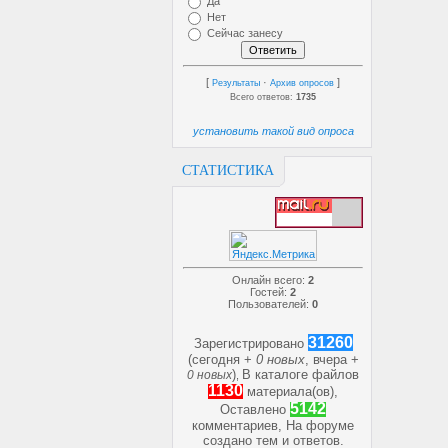
Да
Нет
Сейчас занесу
[
·
]
Результаты
Архив опросов
Всего ответов:
1735
установить такой вид опроса
СТАТИСТИКА
Онлайн всего:
2
Гостей:
2
Пользователей:
0
31260
Зарегистрировано
(сегодня +
0 новых
, вчера +
)
В каталоге файлов
0 новых
,
1130
материала(ов),
5142
Оставлено
комментариев, На форуме
создано
тем и
ответов.