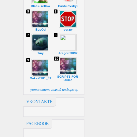
Black-Yellow
Pashkovskyi
5
6
BLoOd
serzw
7
8
Tiny
Aragorn3092
10
9
SCRIPTS-FOR-
Maks-0101_01
UCOZ
установить такой информер
VKONTAKTE
FACEBOOK