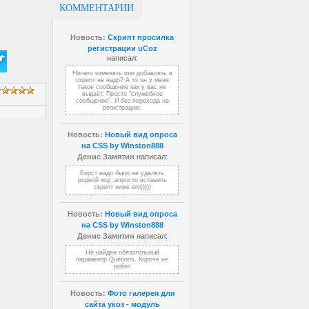
КОММЕНТАРИИ
Новость:
Скрипт просилка
регистрации uCoz
написал:
Ничего изменять или добавлять в
скрипт не надо? А то он у меня
такое сообщение как у вас не
выдаёт. Просто "служебное
сообщение". И без перехода на
регистрацию.
Новость:
Новый вид опроса
на CSS by Winston888
Денис Замятин
написал:
Епрст надо было не удалять
родной код ,апросто встаыить
скрипт ниже его)))))
Новость:
Новый вид опроса
на CSS by Winston888
Денис Замятин
написал:
Не найден обязательный
параментр Quetions. Короче не
робит
Новость:
Фото галерея для
сайта укоз - модуль