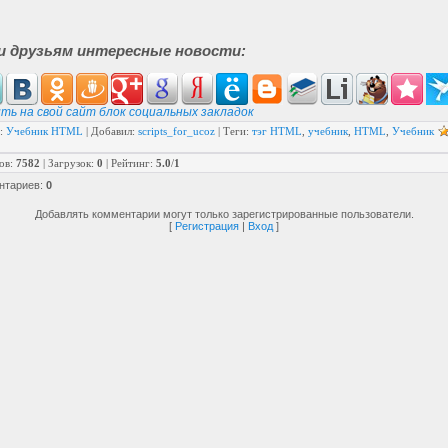
и друзьям интересные новости:
ть на свой сайт блок социальных закладок
:
Учебник HTML
|
Добавил
:
scripts_for_ucoz
|
Теги
:
тэг HTML
,
учебник
,
HTML
,
Учебник
ов
:
7582
|
Загрузок
:
0
|
Рейтинг
:
5.0
/
1
нтариев
:
0
Добавлять комментарии могут только зарегистрированные пользователи.
[
Регистрация
|
Вход
]