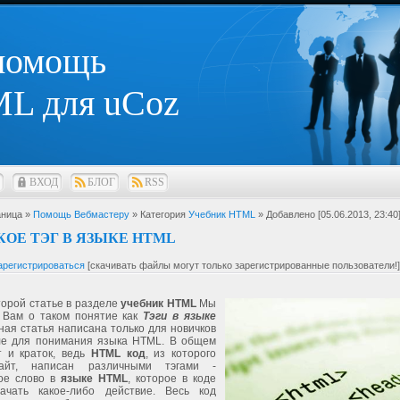
 помощь
L для uCoz
ВХОД
БЛОГ
RSS
ница »
Помощь Вебмастеру
» Категория
Учебник HTML
» Добавлено [05.06.2013, 23:40
КОЕ ТЭГ В ЯЗЫКЕ HTML
арегистрироваться
[скачивать файлы могут только зарегистрированные пользователи!]
торой статье в разделе
учебник HTML
Мы
 Вам о таком понятие как
Тэги в языке
нная статья написана только для новичков
ле для понимания языка HTML. В общем
т и краток, ведь
HTML код
, из которого
айт, написан различными тэгами -
ое слово в
языке HTML
, которое в коде
ачать какое-либо действие. Весь код