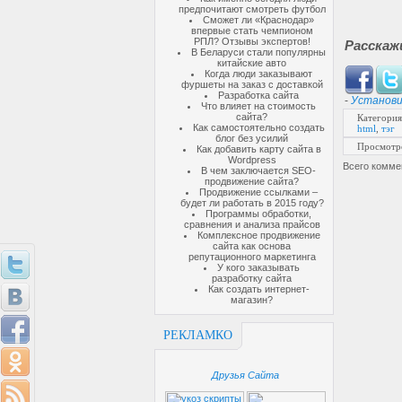
предпочитают смотреть футбол
Сможет ли «Краснодар»
впервые стать чемпионом
РПЛ? Отзывы экспертов!
Расскаж
В Беларуси стали популярны
китайские авто
Когда люди заказывают
фуршеты на заказ с доставкой
Разработка сайта
-
Установи
Что влияет на стоимость
сайта?
Категория
Как самостоятельно создать
html
,
тэг
блог без усилий
Просмотр
Как добавить карту сайта в
Wordpress
Всего комме
В чем заключается SEO-
продвижение сайта?
Продвижение ссылками –
будет ли работать в 2015 году?
Программы обработки,
сравнения и анализа прайсов
Комплексное продвижение
сайта как основа
репутационного маркетинга
У кого заказывать
разработку сайта
Как создать интернет-
магазин?
РЕКЛАМКО
Друзья Сайта