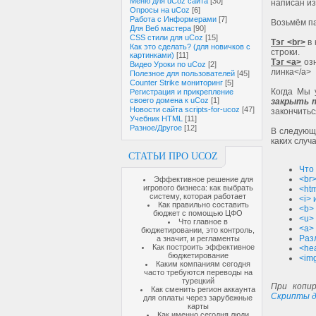
Меню для uCoz сайта
[30]
написан и
Опросы на uCoz
[6]
Работа с Информерами
[7]
Возьмём па
Для Веб мастера
[90]
CSS стили для uCoz
[15]
Тэг <br>
в 
Как это сделать? (для новичков с
строки.
картинками)
[11]
Тэг <a>
оз
Видео Уроки по uCoz
[2]
линка</a>
Полезное для пользователей
[45]
Counter Strike мониторинг
[5]
Когда Мы
Регистрация и прикрепление
своего домена к uCoz
[1]
закрыть 
Новости сайта scripts-for-ucoz
[47]
закончитьс
Учебник HTML
[11]
Разное/Другое
[12]
В следующ
каких случ
СТАТЬИ ПРО UCOZ
Что
<br>
Эффективное решение для
игрового бизнеса: как выбрать
<htm
систему, которая работает
<i> 
Как правильно составить
<b> 
бюджет с помощью ЦФО
<u>
Что главное в
<a>
бюджетировании, это контроль,
Раз
а значит, и регламенты
Как построить эффективное
<he
бюджетирование
<im
Каким компаниям сегодня
часто требуются переводы на
турецкий
При копир
Как сменить регион аккаунта
Скрипты д
для оплаты через зарубежные
карты
Как именно сегодня люди