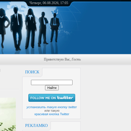
Четверг, 06.08.2026, 17:05
Приветствую Вас
,
Гость
]
ПОИСК
установить такую кнопку twitter
или такую
красивая кнопка Twitter
РЕКЛАМКО