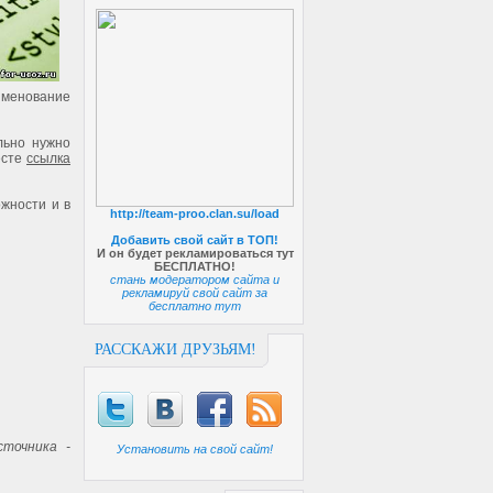
аименование
льно нужно
есте
ссылка
ожности и в
http://team-proo.clan.su/load
Добавить свой сайт в ТОП!
И он будет рекламироваться тут
БЕСПЛАТНО!
стань модератором сайта и
рекламируй свой сайт за
бесплатно тут
РАССКАЖИ ДРУЗЬЯМ!
точника -
Установить на свой сайт!