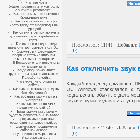
Что главное в
Читать
бюджетировании, это контроль,
а значит, и регламенты
Как построить эффективное
бюджетирование
Каким компаниям сегодня
часто требуются переводы на
турецкий
Как сменить регион аккаунта
для оплаты через зарубежные
карты
Как именно сегодня люди
Просмотров: 11141 | Добавил:
предпочитают смотреть футбол
(0)
Сможет ли «Краснодар»
впервые стать чемпионом
РПЛ? Отзывы экспертов!
В Беларуси стали популярны
китайские авто
Как отключить звук 
Когда люди заказывают
фуршеты на заказ с доставкой
Разработка сайта
Что влияет на стоимость
Каждый владелец домашнего ПК
сайта?
ОС Windows сталкивался с та
Как самостоятельно создать
блог без усилий
когда делать обычные дела меш
Как добавить карту сайта в
звуки и шумы, издаваемые устро
Wordpress
В чем заключается SEO-
продвижение сайта?
Продвижение ссылками –
Читать
будет ли работать в 2015 году?
Программы обработки,
сравнения и анализа прайсов
Комплексное продвижение
Просмотров: 11540 | Добавил:
b
сайта как основа
(0)
репутационного маркетинга
У кого заказывать