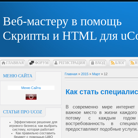
Веб-мастеру в помощь
Скрипты и HTML для uC
ГЛАВНАЯ
ФОРУМ
РЕГИСТРАЦИЯ
ВХОД
БЛОГ
R
Главная
»
2015
»
Март
»
12
МЕНЮ САЙТА
Меню Сайта
Как стать специали
В современно мире интернет 
СТАТЬИ ПРО UCOZ
важное место в жизни каждого
потому с каждым годом у
Эффективное решение для
востребованность в специал
игрового бизнеса: как выбрать
предоставляют подобные услуги
систему, которая работает
Как правильно составить
бюджет с помощью ЦФО