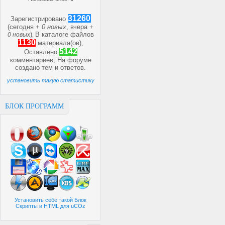
31260
Зарегистрировано
(сегодня +
0 новых
, вчера +
)
В каталоге файлов
0 новых
,
1130
материала(ов),
5142
Оставлено
комментариев, На форуме
создано
тем и
ответов.
установить такую статистику
БЛОК ПРОГРАММ
Установить себе такой Блок
Скрипты и HTML для uCOz