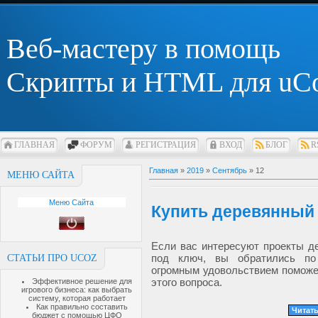
Веб-мастеру в помощь
Скрипты и HTML для uC
ГЛАВНАЯ
ФОРУМ
РЕГИСТРАЦИЯ
ВХОД
БЛОГ
R
Главная
»
2019
»
Сентябрь
»
12
МЕНЮ САЙТА
Меню Сайта
Купить деревянный
Если вас интересуют проекты д
под ключ, вы обратились п
СТАТЬИ ПРО UCOZ
огромным удовольствием поможе
этого вопроса.
Эффективное решение для
игрового бизнеса: как выбрать
систему, которая работает
Как правильно составить
Читать
бюджет с помощью ЦФО