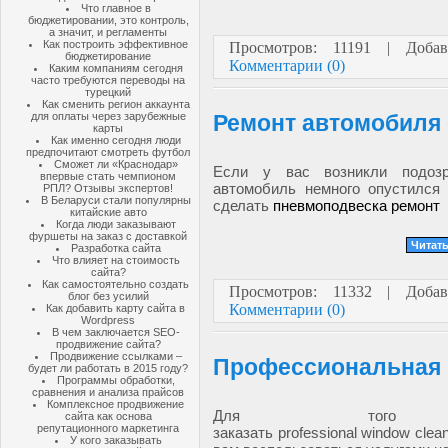
Что главное в
бюджетировании, это контроль,
а значит, и регламенты
Как построить эффективное
Просмотров: 11191 | Доба
бюджетирование
Комментарии (0)
Каким компаниям сегодня
часто требуются переводы на
турецкий
Как сменить регион аккаунта
для оплаты через зарубежные
Ремонт автомобиля 
карты
Как именно сегодня люди
предпочитают смотреть футбол
Сможет ли «Краснодар»
Если у вас возникли подоз
впервые стать чемпионом
автомобиль немного опустился
РПЛ? Отзывы экспертов!
В Беларуси стали популярны
сделать
пневмоподвеска ремонт
китайские авто
Когда люди заказывают
фуршеты на заказ с доставкой
Читать
Разработка сайта
Что влияет на стоимость
сайта?
Как самостоятельно создать
Просмотров: 11332 | Доб
блог без усилий
Комментарии (0)
Как добавить карту сайта в
Wordpress
В чем заключается SEO-
продвижение сайта?
Продвижение ссылками –
Профессиональная 
будет ли работать в 2015 году?
Программы обработки,
сравнения и анализа прайсов
Комплексное продвижение
Для того 
сайта как основа
репутационного маркетинга
заказать
professional
window
clea
У кого заказывать