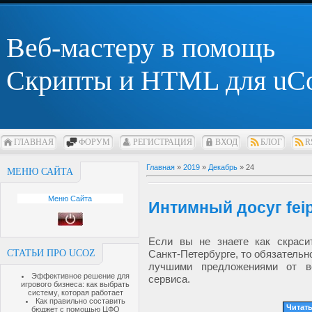
Веб-мастеру в помощь
Скрипты и HTML для uC
ГЛАВНАЯ
ФОРУМ
РЕГИСТРАЦИЯ
ВХОД
БЛОГ
R
Главная
»
2019
»
Декабрь
»
24
МЕНЮ САЙТА
Меню Сайта
Интимный досуг feip
Если вы не знаете как скраси
СТАТЬИ ПРО UCOZ
Санкт-Петербурге, то обязательн
лучшими предложениями от в
Эффективное решение для
сервиса.
игрового бизнеса: как выбрать
систему, которая работает
Как правильно составить
Читать
бюджет с помощью ЦФО