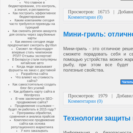
Что главное в
бюджетировании, это контроль,
а значит, и регламенты
Просмотров: 16715 | Добав
Как построить эффективное
Комментарии (0)
бюджетирование
Каким компаниям сегодня
часто требуются переводы на
турецкий
Как сменить регион аккаунта
Мини-гриль: отличн
для оплаты через зарубежные
карты
Как именно сегодня люди
предпочитают смотреть футбол
Мини-гриль - это отличное реш
Сможет ли «Краснодар»
впервые стать чемпионом
сможете порадовать себя и с
РПЛ? Отзывы экспертов!
помощью устройства можно жари
В Беларуси стали популярны
китайские авто
рыбу, при этом все будет 
Когда люди заказывают
полезные свойства.
фуршеты на заказ с доставкой
Разработка сайта
Что влияет на стоимость
сайта?
Читать
Как самостоятельно создать
блог без усилий
Как добавить карту сайта в
Wordpress
Просмотров: 1979 | Добав
В чем заключается SEO-
Комментарии (0)
продвижение сайта?
Продвижение ссылками –
будет ли работать в 2015 году?
Программы обработки,
Технологии защиты 
сравнения и анализа прайсов
Комплексное продвижение
сайта как основа
репутационного маркетинга
У кого заказывать
Информация о безопасности