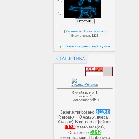
[
·
]
Результаты
Архив опросов
Всего ответов:
1218
установить такой вид опроса
СТАТИСТИКА
Онлайн всего:
1
Гостей:
1
Пользователей:
0
31260
Зарегистрировано
(сегодня +
0 новых
, вчера +
)
В каталоге файлов
0 новых
,
1130
материала(ов),
5142
Оставлено
комментариев, На форуме