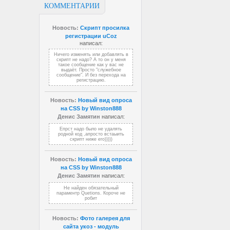
КОММЕНТАРИИ
Новость:
Скрипт просилка
регистрации uCoz
написал:
Ничего изменять или добавлять в
скрипт не надо? А то он у меня
такое сообщение как у вас не
выдаёт. Просто "служебное
сообщение". И без перехода на
регистрацию.
Новость:
Новый вид опроса
на CSS by Winston888
Денис Замятин
написал:
Епрст надо было не удалять
родной код ,апросто встаыить
скрипт ниже его)))))
Новость:
Новый вид опроса
на CSS by Winston888
Денис Замятин
написал:
Не найден обязательный
параментр Quetions. Короче не
робит
Новость:
Фото галерея для
сайта укоз - модуль