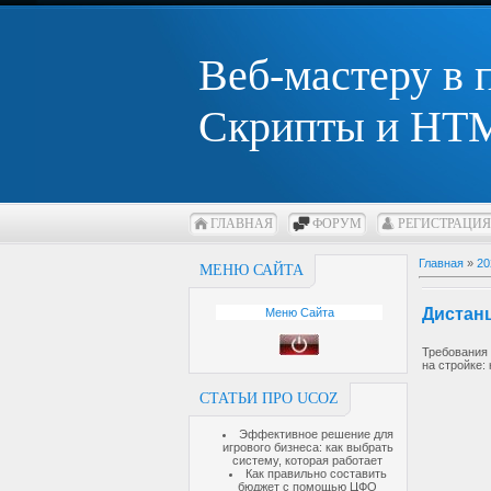
Веб-мастеру в
Скрипты и HTM
ГЛАВНАЯ
ФОРУМ
РЕГИСТРАЦИЯ
Главная
»
20
МЕНЮ САЙТА
Дистанц
Меню Сайта
Требования
на стройке:
СТАТЬИ ПРО UCOZ
Эффективное решение для
игрового бизнеса: как выбрать
систему, которая работает
Как правильно составить
бюджет с помощью ЦФО