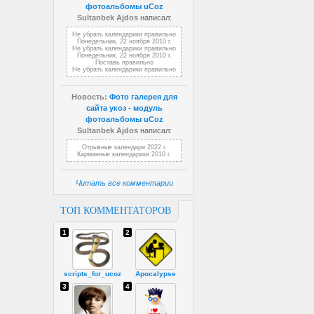
фотоальбомы uCoz
Sultanbek Ajdos
написал:
Не убрать календарики правильно
Понедельник, 22 ноября 2010 г.
Не убрать календарики правильно
Понедельник, 22 ноября 2010 г.
Поставь правильно
Не убрать календарики правильно
Новость:
Фото галерея для
сайта укоз - модуль
фотоальбомы uCoz
Sultanbek Ajdos
написал:
Отрывные календари 2022 г.
Карманные календарики 2010 г.
Читать все комментарии
ТОП КОММЕНТАТОРОВ
1
2
scripts_for_ucoz
Apocalypse
3
4