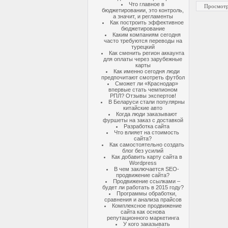
Что главное в
Просмотр
бюджетировании, это контроль,
а значит, и регламенты
Как построить эффективное
бюджетирование
Каким компаниям сегодня
часто требуются переводы на
турецкий
Как сменить регион аккаунта
для оплаты через зарубежные
карты
Как именно сегодня люди
предпочитают смотреть футбол
Сможет ли «Краснодар»
впервые стать чемпионом
РПЛ? Отзывы экспертов!
В Беларуси стали популярны
китайские авто
Когда люди заказывают
фуршеты на заказ с доставкой
Разработка сайта
Что влияет на стоимость
сайта?
Как самостоятельно создать
блог без усилий
Как добавить карту сайта в
Wordpress
В чем заключается SEO-
продвижение сайта?
Продвижение ссылками –
будет ли работать в 2015 году?
Программы обработки,
сравнения и анализа прайсов
Комплексное продвижение
сайта как основа
репутационного маркетинга
У кого заказывать