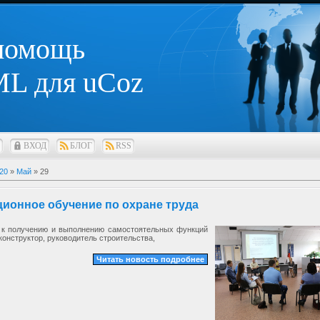
 помощь
L для uCoz
ВХОД
БЛОГ
RSS
20
»
Май
»
29
ионное обучение по охране труда
 к получению и выполнению самостоятельных функций
 конструктор, руководитель строительства,
Читать новость подробнее