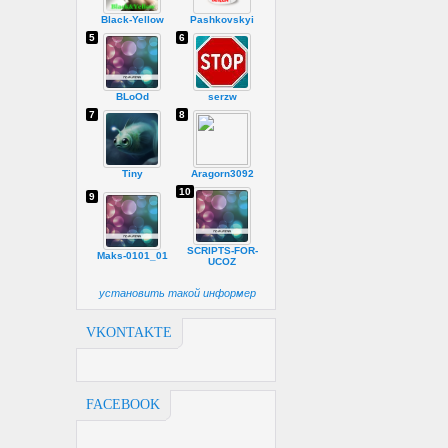
Black-Yellow
Pashkovskyi
5
6
BLoOd
serzw
7
8
Tiny
Aragorn3092
10
9
SCRIPTS-FOR-
Maks-0101_01
UCOZ
установить такой информер
VKONTAKTE
FACEBOOK