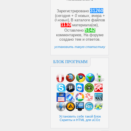
31260
Зарегистрировано
(сегодня +
0 новых
, вчера +
)
В каталоге файлов
0 новых
,
1130
материала(ов),
5142
Оставлено
комментариев, На форуме
создано
тем и
ответов.
установить такую статистику
БЛОК ПРОГРАММ
Установить себе такой Блок
Скрипты и HTML для uCOz