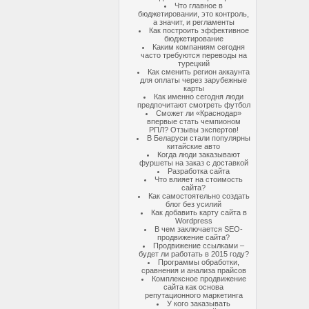
Что главное в
бюджетировании, это контроль,
а значит, и регламенты
Как построить эффективное
бюджетирование
Каким компаниям сегодня
часто требуются переводы на
турецкий
Как сменить регион аккаунта
для оплаты через зарубежные
карты
Как именно сегодня люди
предпочитают смотреть футбол
Сможет ли «Краснодар»
впервые стать чемпионом
РПЛ? Отзывы экспертов!
В Беларуси стали популярны
китайские авто
Когда люди заказывают
фуршеты на заказ с доставкой
Разработка сайта
Что влияет на стоимость
сайта?
Как самостоятельно создать
блог без усилий
Как добавить карту сайта в
Wordpress
В чем заключается SEO-
продвижение сайта?
Продвижение ссылками –
будет ли работать в 2015 году?
Программы обработки,
сравнения и анализа прайсов
Комплексное продвижение
сайта как основа
репутационного маркетинга
У кого заказывать