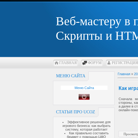
Веб-мастеру в
Скрипты и HTM
ГЛАВНАЯ
ФОРУМ
РЕГИСТРАЦИЯ
Главная
»
20
МЕНЮ САЙТА
Как игр
Меню Сайта
Сначала м
стороны, ка
а далее в с
онлайн-поке
СТАТЬИ ПРО UCOZ
Эффективное решение для
игрового бизнеса: как выбрать
систему, которая работает
Как правильно составить
Просмотр
бюджет с помощью ЦФО