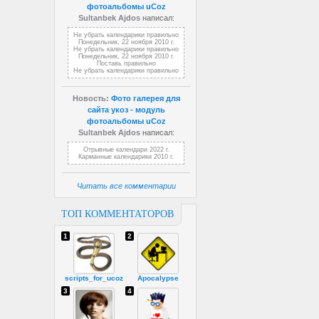
фотоальбомы uCoz
Sultanbek Ajdos
написал:
Не убрать календарики правильно
Понедельник, 22 ноября 2010 г.
Не убрать календарики правильно
Понедельник, 22 ноября 2010 г.
Поставь правильно
Не убрать календарики правильно
Новость:
Фото галерея для
сайта укоз - модуль
фотоальбомы uCoz
Sultanbek Ajdos
написал:
Отрывные календари 2022 г.
Карманные календарики 2010 г.
Читать все комментарии
ТОП КОММЕНТАТОРОВ
1
2
scripts_for_ucoz
Apocalypse
3
4