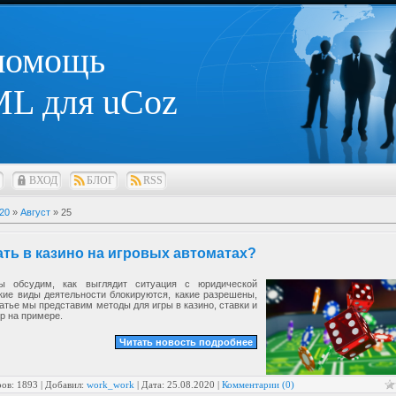
 помощь
L для uCoz
ВХОД
БЛОГ
RSS
20
»
Август
»
25
ать в казино на игровых автоматах?
ы обсудим, как выглядит ситуация с юридической
кие виды деятельности блокируются, какие разрешены,
татье мы представим методы для игры в казино, ставки и
р на примере.
Читать новость подробнее
ов: 1893 | Добавил:
work_work
| Дата:
25.08.2020
|
Комментарии (0)