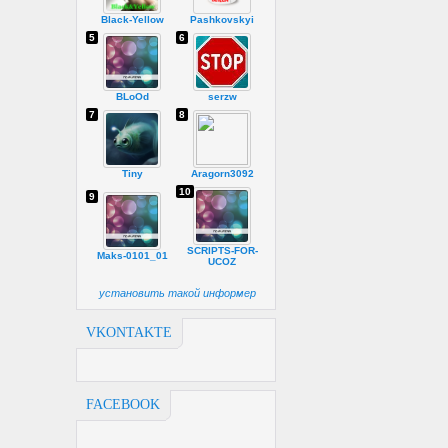
Black-Yellow
Pashkovskyi
5
6
BLoOd
serzw
7
8
Tiny
Aragorn3092
10
9
SCRIPTS-FOR-
Maks-0101_01
UCOZ
установить такой информер
VKONTAKTE
FACEBOOK