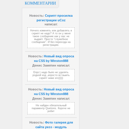
КОММЕНТАРИИ
Новость:
Скрипт просилка
регистрации uCoz
написал:
Ничего изменять или добавлять в
скрипт не надо? А то он у меня
такое сообщение как у вас не
выдаёт. Просто "служебное
сообщение". И без перехода на
регистрацию.
Новость:
Новый вид опроса
на CSS by Winston888
Денис Замятин
написал:
Епрст надо было не удалять
родной код ,апросто встаыить
скрипт ниже его)))))
Новость:
Новый вид опроса
на CSS by Winston888
Денис Замятин
написал:
Не найден обязательный
параментр Quetions. Короче не
робит
Новость:
Фото галерея для
сайта укоз - модуль