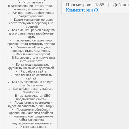
Что главное в
Просмотров: 1855 | Добав
бюджетировании, это контроль,
Комментарии (0)
а значит, и регламенты
Как построить эффективное
бюджетирование
Каким компаниям сегодня
часто требуются переводы на
турецкий
Как сменить регион аккаунта
для оплаты через зарубежные
карты
Как именно сегодня люди
предпочитают смотреть футбол
Сможет ли «Краснодар»
впервые стать чемпионом
РПЛ? Отзывы экспертов!
В Беларуси стали популярны
китайские авто
Когда люди заказывают
фуршеты на заказ с доставкой
Разработка сайта
Что влияет на стоимость
сайта?
Как самостоятельно создать
блог без усилий
Как добавить карту сайта в
Wordpress
В чем заключается SEO-
продвижение сайта?
Продвижение ссылками –
будет ли работать в 2015 году?
Программы обработки,
сравнения и анализа прайсов
Комплексное продвижение
сайта как основа
репутационного маркетинга
У кого заказывать