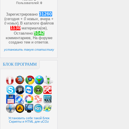
Пользователей:
0
31260
Зарегистрировано
(сегодня +
0 новых
, вчера +
)
В каталоге файлов
0 новых
,
1130
материала(ов),
5142
Оставлено
комментариев, На форуме
создано
тем и
ответов.
установить такую статистику
БЛОК ПРОГРАММ
Установить себе такой Блок
Скрипты и HTML для uCOz