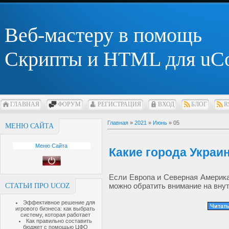
Веб-мастеру в помощь
Скрипты и HTML для uC
ГЛАВНАЯ
ФОРУМ
РЕГИСТРАЦИЯ
ВХОД
БЛОГ
R
Главная
»
2021
»
Июнь
»
05
МЕНЮ САЙТА
Меню Сайта
Какие города Украи
Если Европа и Северная Америка
можно обратить внимание на внут
СТАТЬИ ПРО UCOZ
Эффективное решение для
Читать
игрового бизнеса: как выбрать
систему, которая работает
Как правильно составить
бюджет с помощью ЦФО