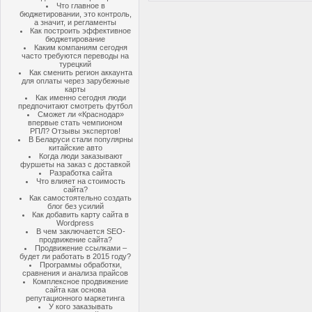
Что главное в
бюджетировании, это контроль,
а значит, и регламенты
Как построить эффективное
бюджетирование
Каким компаниям сегодня
часто требуются переводы на
турецкий
Как сменить регион аккаунта
для оплаты через зарубежные
карты
Как именно сегодня люди
предпочитают смотреть футбол
Сможет ли «Краснодар»
впервые стать чемпионом
РПЛ? Отзывы экспертов!
В Беларуси стали популярны
китайские авто
Когда люди заказывают
фуршеты на заказ с доставкой
Разработка сайта
Что влияет на стоимость
сайта?
Как самостоятельно создать
блог без усилий
Как добавить карту сайта в
Wordpress
В чем заключается SEO-
продвижение сайта?
Продвижение ссылками –
будет ли работать в 2015 году?
Программы обработки,
сравнения и анализа прайсов
Комплексное продвижение
сайта как основа
репутационного маркетинга
У кого заказывать