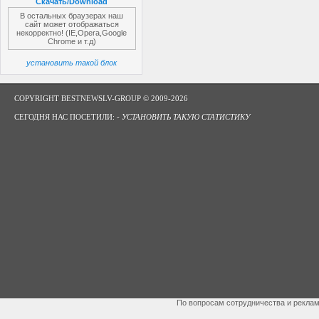
Скачать/Download
В остальных браузерах наш
сайт может отображаться
некорректно! (IE,Opera,Google
Chrome и т.д)
установить такой блок
COPYRIGHT BESTNEWSLV-GROUP © 2009-2026
СЕГОДНЯ НАС ПОСЕТИЛИ: -
УСТАНОВИТЬ ТАКУЮ СТАТИСТИКУ
По вопросам сотрудничества и рекла