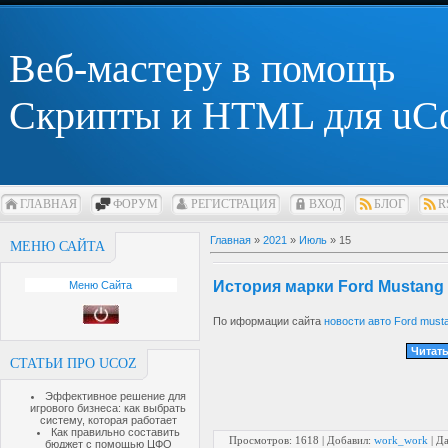
Веб-мастеру в помощь
Скрипты и HTML для uC
ГЛАВНАЯ
ФОРУМ
РЕГИСТРАЦИЯ
ВХОД
БЛОГ
R
Главная
»
2021
»
Июль
»
15
МЕНЮ САЙТА
История марки Ford Mustang
Меню Сайта
По иформации сайта
новости авто Ford must
Читать
СТАТЬИ ПРО UCOZ
Эффективное решение для
игрового бизнеса: как выбрать
систему, которая работает
Как правильно составить
Просмотров: 1618 | Добавил:
work_work
| Д
бюджет с помощью ЦФО