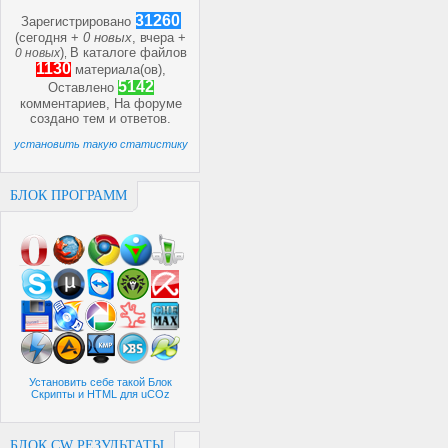
31260
Зарегистрировано
(сегодня +
0 новых
, вчера +
)
В каталоге файлов
0 новых
,
1130
материала(ов),
5142
Оставлено
комментариев, На форуме
создано
тем и
ответов.
установить такую статистику
БЛОК ПРОГРАММ
Установить себе такой Блок
Скрипты и HTML для uCOz
БЛОК CW РЕЗУЛЬТАТЫ