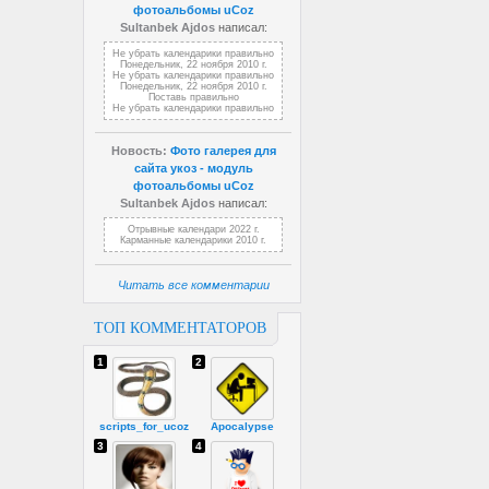
фотоальбомы uCoz
Sultanbek Ajdos
написал:
Не убрать календарики правильно
Понедельник, 22 ноября 2010 г.
Не убрать календарики правильно
Понедельник, 22 ноября 2010 г.
Поставь правильно
Не убрать календарики правильно
Новость:
Фото галерея для
сайта укоз - модуль
фотоальбомы uCoz
Sultanbek Ajdos
написал:
Отрывные календари 2022 г.
Карманные календарики 2010 г.
Читать все комментарии
ТОП КОММЕНТАТОРОВ
1
2
scripts_for_ucoz
Apocalypse
3
4