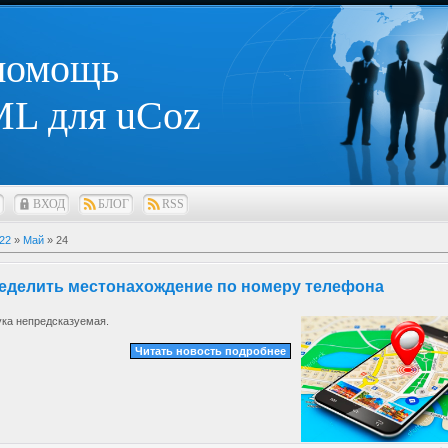
 помощь
L для uCoz
ВХОД
БЛОГ
RSS
22
»
Май
»
24
ределить местонахождение по номеру телефона
ука непредсказуемая.
Читать новость подробнее