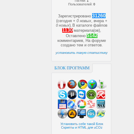
Гостей:
1
Пользователей:
0
31260
Зарегистрировано
(сегодня +
0 новых
, вчера +
)
В каталоге файлов
0 новых
,
1130
материала(ов),
5142
Оставлено
комментариев, На форуме
создано
тем и
ответов.
установить такую статистику
БЛОК ПРОГРАММ
Установить себе такой Блок
Скрипты и HTML для uCOz