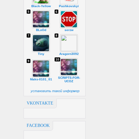
Black-Yellow
Pashkovskyi
5
6
BLoOd
serzw
7
8
Tiny
Aragorn3092
10
9
SCRIPTS-FOR-
Maks-0101_01
UCOZ
установить такой информер
VKONTAKTE
FACEBOOK