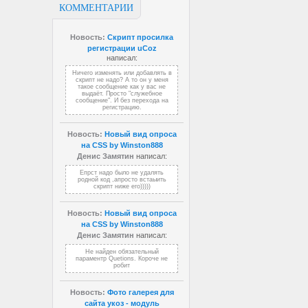
КОММЕНТАРИИ
Новость:
Скрипт просилка
регистрации uCoz
написал:
Ничего изменять или добавлять в
скрипт не надо? А то он у меня
такое сообщение как у вас не
выдаёт. Просто "служебное
сообщение". И без перехода на
регистрацию.
Новость:
Новый вид опроса
на CSS by Winston888
Денис Замятин
написал:
Епрст надо было не удалять
родной код ,апросто встаыить
скрипт ниже его)))))
Новость:
Новый вид опроса
на CSS by Winston888
Денис Замятин
написал:
Не найден обязательный
параментр Quetions. Короче не
робит
Новость:
Фото галерея для
сайта укоз - модуль