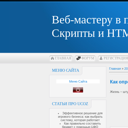
Веб-мастеру в
Скрипты и HTM
ГЛАВНАЯ
ФОРУМ
РЕГИСТРАЦИЯ
Главная
»
20
МЕНЮ САЙТА
Как оп
Меню Сайта
Жизнь – шт
СТАТЬИ ПРО UCOZ
Эффективное решение для
игрового бизнеса: как выбрать
систему, которая работает
Как правильно составить
бюджет с помощью ЦФО