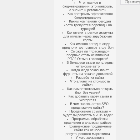
Просмотр
Что главное в
бюджетировании, это контроль,
а значит, и регламенты
Как построить эффективное
бюджетирование
Каким компаниям сегодня
часто требуются переводы на
турецкий
Как сменить регион аккаунта
для оплаты через зарубежные
карты
Как именно сегодня люди
предпочитают смотреть футбол
Сможет ли «Краснодар»
впервые стать чемпионом
РПЛ? Отзывы экспертов!
В Беларуси стали популярны
китайские авто
Когда люди заказывают
фуршеты на заказ с доставкой
Разработка сайта
Что влияет на стоимость
сайта?
Как самостоятельно создать
блог без усилий
Как добавить карту сайта в
Wordpress
В чем заключается SEO-
продвижение сайта?
Продвижение ссылками –
будет ли работать в 2015 году?
Программы обработки,
сравнения и анализа прайсов
Комплексное продвижение
сайта как основа
репутационного маркетинга
У кого заказывать