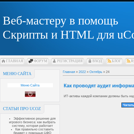
Веб-мастеру в помощь
Скрипты и HTML для uC
ГЛАВНАЯ
ФОРУМ
РЕГИСТРАЦИЯ
ВХОД
БЛОГ
R
Главная
»
2022
»
Октябрь
»
24
МЕНЮ САЙТА
Как проводят аудит информ
Меню Сайта
ИТ-активы каждой компании должны быть на
Читать
СТАТЬИ ПРО UCOZ
Эффективное решение для
игрового бизнеса: как выбрать
систему, которая работает
Как правильно составить
бюджет с помощью ЦФО