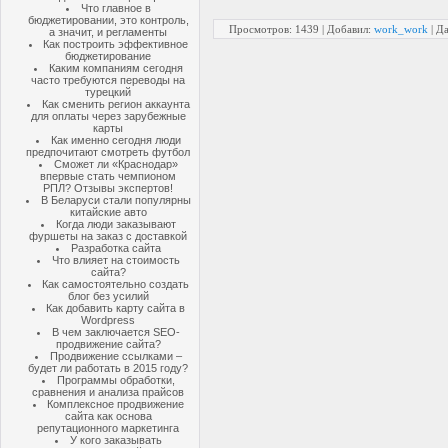
Что главное в
бюджетировании, это контроль,
Просмотров: 1439 | Добавил:
work_work
| Д
а значит, и регламенты
Как построить эффективное
бюджетирование
Каким компаниям сегодня
часто требуются переводы на
турецкий
Как сменить регион аккаунта
для оплаты через зарубежные
карты
Как именно сегодня люди
предпочитают смотреть футбол
Сможет ли «Краснодар»
впервые стать чемпионом
РПЛ? Отзывы экспертов!
В Беларуси стали популярны
китайские авто
Когда люди заказывают
фуршеты на заказ с доставкой
Разработка сайта
Что влияет на стоимость
сайта?
Как самостоятельно создать
блог без усилий
Как добавить карту сайта в
Wordpress
В чем заключается SEO-
продвижение сайта?
Продвижение ссылками –
будет ли работать в 2015 году?
Программы обработки,
сравнения и анализа прайсов
Комплексное продвижение
сайта как основа
репутационного маркетинга
У кого заказывать