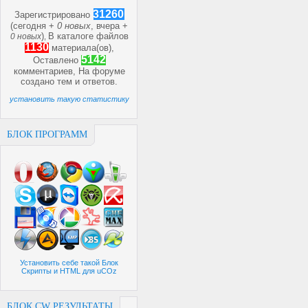
31260
Зарегистрировано
(сегодня +
0 новых
, вчера +
)
В каталоге файлов
0 новых
,
1130
материала(ов),
5142
Оставлено
комментариев, На форуме
создано
тем и
ответов.
установить такую статистику
БЛОК ПРОГРАММ
Установить себе такой Блок
Скрипты и HTML для uCOz
БЛОК CW РЕЗУЛЬТАТЫ