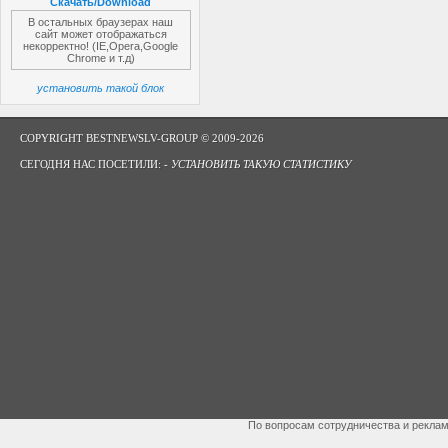
Скачать/Download
В остальных браузерах наш
сайт может отображаться
некорректно! (IE,Opera,Google
Chrome и т.д)
установить такой блок
COPYRIGHT BESTNEWSLV-GROUP © 2009-2026
СЕГОДНЯ НАС ПОСЕТИЛИ: -
УСТАНОВИТЬ ТАКУЮ СТАТИСТИКУ
По вопросам сотрудничества и рекла