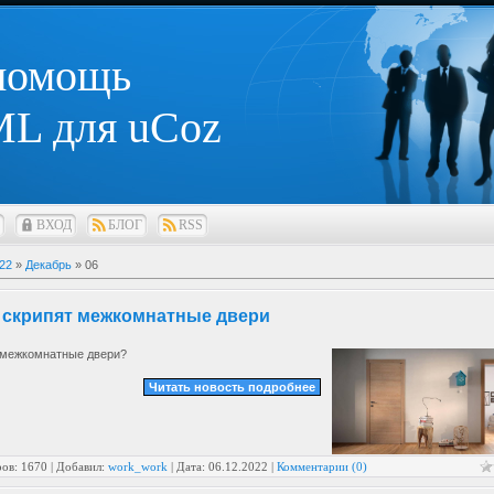
 помощь
L для uCoz
ВХОД
БЛОГ
RSS
22
»
Декабрь
»
06
 скрипят межкомнатные двери
 межкомнатные двери?
Читать новость подробнее
ов: 1670 | Добавил:
work_work
| Дата:
06.12.2022
|
Комментарии (0)