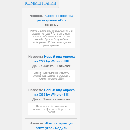
КОММЕНТАРИИ
Новость:
Скрипт просилка
регистрации uCoz
написал:
Ничего изменять или добавлять в
скрипт не надо? А то он у меня
такое сообщение как у вас не
выдаёт. Просто "служебное
сообщение". И без перехода на
регистрацию.
Новость:
Новый вид опроса
на CSS by Winston888
Денис Замятин
написал:
Епрст надо было не удалять
родной код ,апросто встаыить
скрипт ниже его)))))
Новость:
Новый вид опроса
на CSS by Winston888
Денис Замятин
написал:
Не найден обязательный
параментр Quetions. Короче не
робит
Новость:
Фото галерея для
сайта укоз - модуль