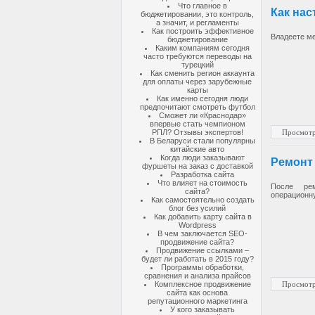
Что главное в
Как на
бюджетировании, это контроль,
а значит, и регламенты
Как построить эффективное
Владеете м
бюджетирование
Каким компаниям сегодня
часто требуются переводы на
турецкий
Как сменить регион аккаунта
для оплаты через зарубежные
карты
Как именно сегодня люди
предпочитают смотреть футбол
Сможет ли «Краснодар»
впервые стать чемпионом
Просмотр
РПЛ? Отзывы экспертов!
В Беларуси стали популярны
китайские авто
Когда люди заказывают
Ремонт
фуршеты на заказ с доставкой
Разработка сайта
Что влияет на стоимость
После ре
сайта?
операционн
Как самостоятельно создать
блог без усилий
Как добавить карту сайта в
Wordpress
В чем заключается SEO-
продвижение сайта?
Продвижение ссылками –
будет ли работать в 2015 году?
Программы обработки,
сравнения и анализа прайсов
Комплексное продвижение
Просмотр
сайта как основа
репутационного маркетинга
У кого заказывать