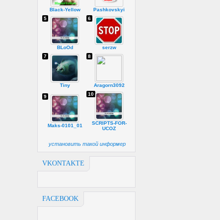
Black-Yellow
Pashkovskyi
5
6
BLoOd
serzw
7
8
Tiny
Aragorn3092
10
9
SCRIPTS-FOR-
Maks-0101_01
UCOZ
установить такой информер
VKONTAKTE
FACEBOOK