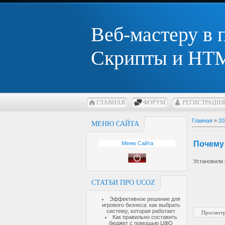
Веб-мастеру в
Скрипты и HTM
ГЛАВНАЯ
ФОРУМ
РЕГИСТРАЦИЯ
Главная
»
20
МЕНЮ САЙТА
Почему
Меню Сайта
Установили
СТАТЬИ ПРО UCOZ
Эффективное решение для
игрового бизнеса: как выбрать
систему, которая работает
Просмотр
Как правильно составить
бюджет с помощью ЦФО