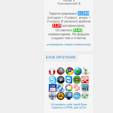
Гостей:
1
Пользователей:
0
31260
Зарегистрировано
(сегодня +
0 новых
, вчера +
)
В каталоге файлов
0 новых
,
1130
материала(ов),
5142
Оставлено
комментариев, На форуме
создано
тем и
ответов.
установить такую статистику
БЛОК ПРОГРАММ
Установить себе такой Блок
Скрипты и HTML для uCOz