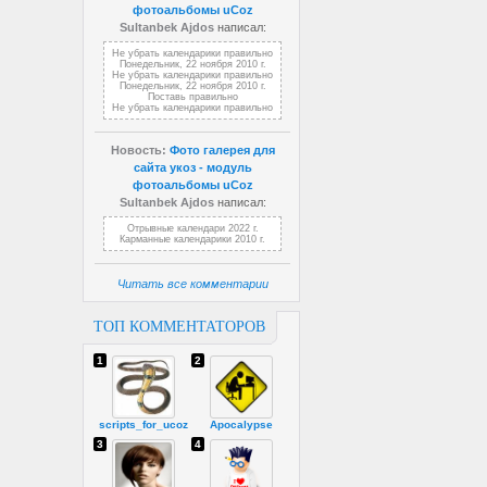
фотоальбомы uCoz
Sultanbek Ajdos
написал:
Не убрать календарики правильно
Понедельник, 22 ноября 2010 г.
Не убрать календарики правильно
Понедельник, 22 ноября 2010 г.
Поставь правильно
Не убрать календарики правильно
Новость:
Фото галерея для
сайта укоз - модуль
фотоальбомы uCoz
Sultanbek Ajdos
написал:
Отрывные календари 2022 г.
Карманные календарики 2010 г.
Читать все комментарии
ТОП КОММЕНТАТОРОВ
1
2
scripts_for_ucoz
Apocalypse
3
4