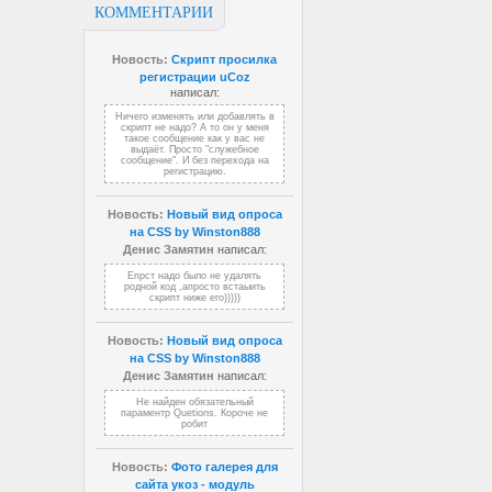
КОММЕНТАРИИ
Новость:
Скрипт просилка
регистрации uCoz
написал:
Ничего изменять или добавлять в
скрипт не надо? А то он у меня
такое сообщение как у вас не
выдаёт. Просто "служебное
сообщение". И без перехода на
регистрацию.
Новость:
Новый вид опроса
на CSS by Winston888
Денис Замятин
написал:
Епрст надо было не удалять
родной код ,апросто встаыить
скрипт ниже его)))))
Новость:
Новый вид опроса
на CSS by Winston888
Денис Замятин
написал:
Не найден обязательный
параментр Quetions. Короче не
робит
Новость:
Фото галерея для
сайта укоз - модуль