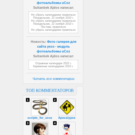
фотоальбомы uCoz
Sultanbek Ajdos
написал:
Не убрать календарики правильно
Понедельник, 22 ноября 2010 г.
Не убрать календарики правильно
Понедельник, 22 ноября 2010 г.
Поставь правильно
Не убрать календарики правильно
Новость:
Фото галерея для
сайта укоз - модуль
фотоальбомы uCoz
Sultanbek Ajdos
написал:
Отрывные календари 2022 г.
Карманные календарики 2010 г.
Читать все комментарии
ТОП КОММЕНТАТОРОВ
1
2
scripts_for_ucoz
Apocalypse
3
4