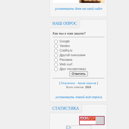
установить блок на свой сайт
НАШ ОПРОС
Как вы к нам зашли?
Google
Yandex
CobRa.lv
Другой поисковик
Реклама
Web surf
Друг посоветовал
[
·
]
Результаты
Архив опросов
Всего ответов:
2024
установить такой вид опроса
СТАТИСТИКА