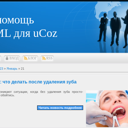
 помощь
L для uCoz
ВХОД
БЛОГ
RSS
23
»
Январь
»
21
 что делать после удаления зуба
зникают ситуации, когда без удаления зуба просто-
 обойтись.
Читать новость подробнее