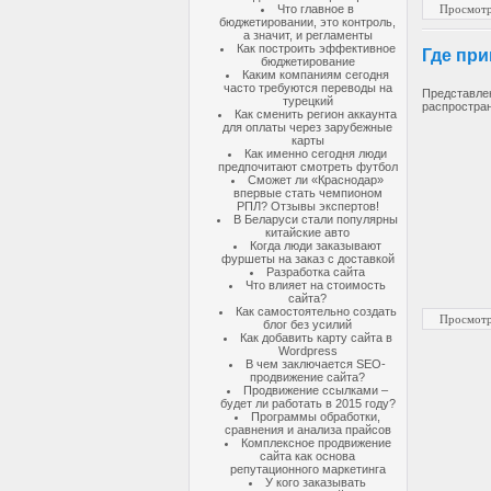
Просмотр
Что главное в
бюджетировании, это контроль,
а значит, и регламенты
Как построить эффективное
Где пр
бюджетирование
Каким компаниям сегодня
часто требуются переводы на
Представле
турецкий
распростра
Как сменить регион аккаунта
для оплаты через зарубежные
карты
Как именно сегодня люди
предпочитают смотреть футбол
Сможет ли «Краснодар»
впервые стать чемпионом
РПЛ? Отзывы экспертов!
В Беларуси стали популярны
китайские авто
Когда люди заказывают
фуршеты на заказ с доставкой
Разработка сайта
Что влияет на стоимость
сайта?
Как самостоятельно создать
Просмотр
блог без усилий
Как добавить карту сайта в
Wordpress
В чем заключается SEO-
продвижение сайта?
Продвижение ссылками –
будет ли работать в 2015 году?
Программы обработки,
сравнения и анализа прайсов
Комплексное продвижение
сайта как основа
репутационного маркетинга
У кого заказывать