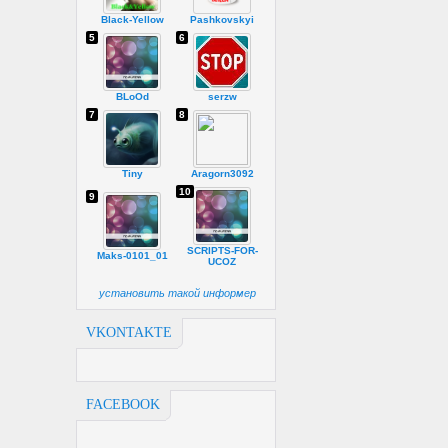
Black-Yellow
Pashkovskyi
5
6
BLoOd
serzw
7
8
Tiny
Aragorn3092
10
9
SCRIPTS-FOR-
Maks-0101_01
UCOZ
установить такой информер
VKONTAKTE
FACEBOOK