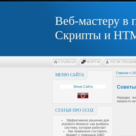
Веб-мастеру в
Скрипты и HTM
ГЛАВНАЯ
ФОРУМ
РЕГИСТРАЦИЯ
Главная
»
20
МЕНЮ САЙТА
Советы:
Меню Сайта
Нередко во
напросто не
СТАТЬИ ПРО UCOZ
Эффективное решение для
игрового бизнеса: как выбрать
систему, которая работает
Как правильно составить
бюджет с помощью ЦФО