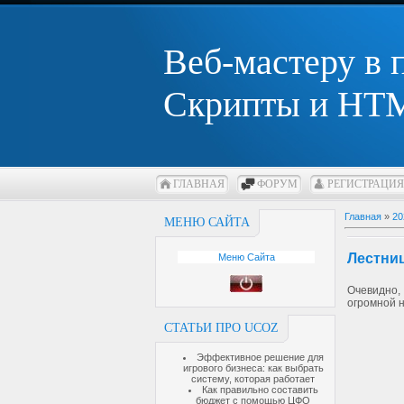
Веб-мастеру в
Скрипты и HTM
ГЛАВНАЯ
ФОРУМ
РЕГИСТРАЦИЯ
Главная
»
20
МЕНЮ САЙТА
Лестниц
Меню Сайта
Очевидно,
огромной н
СТАТЬИ ПРО UCOZ
Эффективное решение для
игрового бизнеса: как выбрать
систему, которая работает
Как правильно составить
бюджет с помощью ЦФО