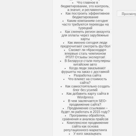
Что главное в
бюджетировании, это контроль,
а значит, и регламенты
Как построить эффективное
Просмотр
бюджетирование
Каким компаниям сегодня
часто требуются переводы на
турецкий
Как сменить регион аккаунта
для оплаты через зарубежные
карты
Как именно сегодня люди
предпочитают смотреть футбол
Сможет ли «Краснодар»
впервые стать чемпионом
РПЛ? Отзывы экспертов!
В Беларуси стали популярны
китайские авто
Когда люди заказывают
фуршеты на заказ с доставкой
Разработка сайта
Что влияет на стоимость
сайта?
Как самостоятельно создать
блог без усилий
Как добавить карту сайта в
Wordpress
В чем заключается SEO-
продвижение сайта?
Продвижение ссылками –
будет ли работать в 2015 году?
Программы обработки,
сравнения и анализа прайсов
Комплексное продвижение
сайта как основа
репутационного маркетинга
У кого заказывать