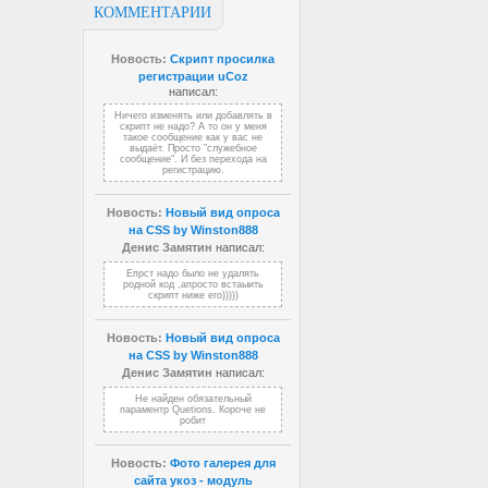
КОММЕНТАРИИ
Новость:
Скрипт просилка
регистрации uCoz
написал:
Ничего изменять или добавлять в
скрипт не надо? А то он у меня
такое сообщение как у вас не
выдаёт. Просто "служебное
сообщение". И без перехода на
регистрацию.
Новость:
Новый вид опроса
на CSS by Winston888
Денис Замятин
написал:
Епрст надо было не удалять
родной код ,апросто встаыить
скрипт ниже его)))))
Новость:
Новый вид опроса
на CSS by Winston888
Денис Замятин
написал:
Не найден обязательный
параментр Quetions. Короче не
робит
Новость:
Фото галерея для
сайта укоз - модуль