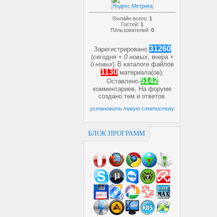
Онлайн всего:
1
Гостей:
1
Пользователей:
0
31260
Зарегистрировано
(сегодня +
0 новых
, вчера +
)
В каталоге файлов
0 новых
,
1130
материала(ов),
5142
Оставлено
комментариев, На форуме
создано
тем и
ответов.
установить такую статистику
БЛОК ПРОГРАММ