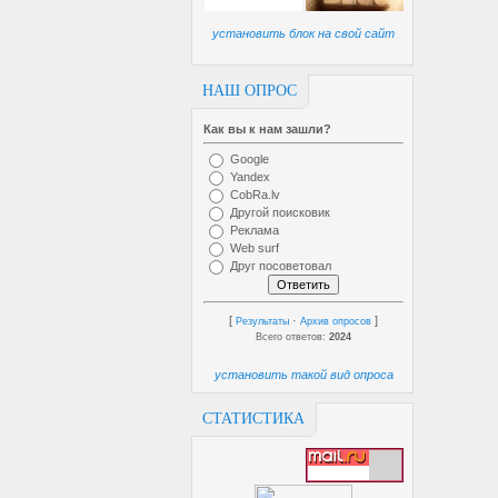
установить блок на свой сайт
НАШ ОПРОС
Как вы к нам зашли?
Google
Yandex
CobRa.lv
Другой поисковик
Реклама
Web surf
Друг посоветовал
[
·
]
Результаты
Архив опросов
Всего ответов:
2024
установить такой вид опроса
СТАТИСТИКА