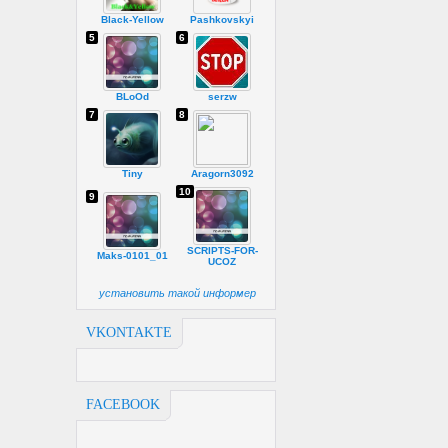
Black-Yellow
Pashkovskyi
5
6
BLoOd
serzw
7
8
Tiny
Aragorn3092
10
9
SCRIPTS-FOR-
Maks-0101_01
UCOZ
установить такой информер
VKONTAKTE
FACEBOOK