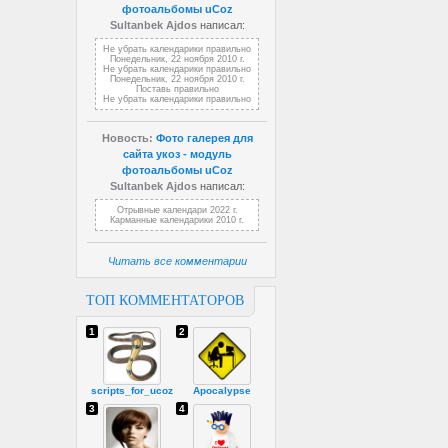
фотоальбомы uCoz
Sultanbek Ajdos
написал:
Не убрать календарики правильно
Понедельник, 22 ноября 2010 г.
Не убрать календарики правильно
Понедельник, 22 ноября 2010 г.
Поставь правильно
Не убрать календарики правильно
Новость:
Фото галерея для
сайта укоз - модуль
фотоальбомы uCoz
Sultanbek Ajdos
написал:
Отрывные календари 2022 г.
Карманные календарики 2010 г.
Читать все комментарии
ТОП КОММЕНТАТОРОВ
1
2
scripts_for_ucoz
Apocalypse
3
4