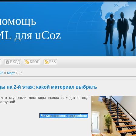
 помощь
L для uCoz
ВХОД
БЛОГ
RSS
23
»
Март
»
22
ы на 2-й этаж: какой материал выбрать
 что ступеньки лестницы всегда находятся под
агрузкой.
Читать новость подробнее