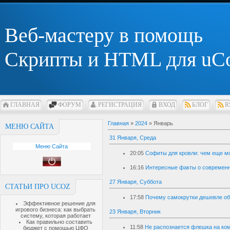
Веб-мастеру в помощь
Скрипты и HTML для uC
ГЛАВНАЯ
ФОРУМ
РЕГИСТРАЦИЯ
ВХОД
БЛОГ
R
Главная
»
2024
»
Январь
МЕНЮ САЙТА
31 Января, Среда
Меню Сайта
20:05
Софиты для кровли: чем еще м
16:16
Интересные факты о современн
27 Января, Суббота
СТАТЬИ ПРО UCOZ
17:58
Почему самокрутки дешевле об
Эффективное решение для
игрового бизнеса: как выбрать
23 Января, Вторник
систему, которая работает
Как правильно составить
11:58
Не распознается флешка на ком
бюджет с помощью ЦФО