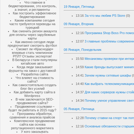
Что главное в
бюджетировании, это контроль,
19 Января, Пятница
а значит, и регламенты
Как построить эффективное
13:16
За что мы любим PS Store
(0)
бюджетирование
Каким компаниям сегодня
часто требуются переводы на
09 Января, Вторник
турецкий
Как сменить регион аккаунта
12:16
Программа Shop Boss Pro помо
для оплаты через зарубежные
карты
12:07
3 главные проблемы современн
Как именно сегодня люди
предпочитают смотреть футбол
Сможет ли «Краснодар»
08 Января, Понедельник
впервые стать чемпионом
РПЛ? Отзывы экспертов!
15:50
Механизмы проверки при интер
В Беларуси стали популярны
китайские авто
Когда люди заказывают
14:59
Какие бренды выпускают минип
фуршеты на заказ с доставкой
Разработка сайта
14:41
Зачем нужны сетевые шкафы
(
Что влияет на стоимость
сайта?
14:40
Как выбрать телекоммуникаци
Как самостоятельно создать
блог без усилий
Как добавить карту сайта в
14:37
Для каких серверов нужны стой
Wordpress
В чем заключается SEO-
14:34
Почему умное управление свет
продвижение сайта?
Продвижение ссылками –
05 Января, Пятница
будет ли работать в 2015 году?
Программы обработки,
сравнения и анализа прайсов
12:28
Почему ставки на спорт так по
Комплексное продвижение
сайта как основа
12:16
Основные обязанности старших
репутационного маркетинга
У кого заказывать