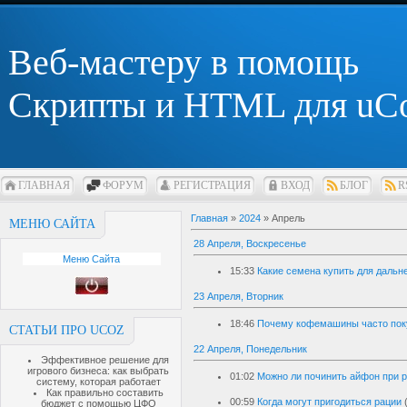
Веб-мастеру в помощь
Скрипты и HTML для uC
ГЛАВНАЯ
ФОРУМ
РЕГИСТРАЦИЯ
ВХОД
БЛОГ
R
Главная
»
2024
»
Апрель
МЕНЮ САЙТА
28 Апреля, Воскресенье
Меню Сайта
15:33
Какие семена купить для дальн
23 Апреля, Вторник
18:46
Почему кофемашины часто пок
СТАТЬИ ПРО UCOZ
22 Апреля, Понедельник
Эффективное решение для
игрового бизнеса: как выбрать
01:02
Можно ли починить айфон при 
систему, которая работает
Как правильно составить
00:59
Когда могут пригодиться рации
бюджет с помощью ЦФО