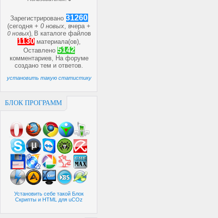
31260
Зарегистрировано
(сегодня +
0 новых
, вчера +
)
В каталоге файлов
0 новых
,
1130
материала(ов),
5142
Оставлено
комментариев, На форуме
создано
тем и
ответов.
установить такую статистику
БЛОК ПРОГРАММ
Установить себе такой Блок
Скрипты и HTML для uCOz