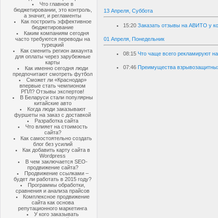
Что главное в
бюджетировании, это контроль,
13 Апреля, Суббота
а значит, и регламенты
Как построить эффективное
15:20
Заказать отзывы на АВИТО у ко
бюджетирование
Каким компаниям сегодня
часто требуются переводы на
01 Апреля, Понедельник
турецкий
Как сменить регион аккаунта
08:15
Что чаще всего рекламируют на
для оплаты через зарубежные
карты
07:46
Преимущества взрывозащитных
Как именно сегодня люди
предпочитают смотреть футбол
Сможет ли «Краснодар»
впервые стать чемпионом
РПЛ? Отзывы экспертов!
В Беларуси стали популярны
китайские авто
Когда люди заказывают
фуршеты на заказ с доставкой
Разработка сайта
Что влияет на стоимость
сайта?
Как самостоятельно создать
блог без усилий
Как добавить карту сайта в
Wordpress
В чем заключается SEO-
продвижение сайта?
Продвижение ссылками –
будет ли работать в 2015 году?
Программы обработки,
сравнения и анализа прайсов
Комплексное продвижение
сайта как основа
репутационного маркетинга
У кого заказывать