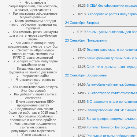
Что главное в
16:23
В США без оформления страхов
бюджетировании, это контроль,
а значит, и регламенты
Как построить эффективное
16:18
В Хабаровске растет популярн
бюджетирование
Каким компаниям сегодня
24 Сентября, Вторник
часто требуются переводы на
турецкий
Как сменить регион аккаунта
01:19
Зачем нужны пылесосы для ба
для оплаты через зарубежные
карты
23 Сентября, Понедельник
Как именно сегодня люди
предпочитают смотреть футбол
13:47
Эксперт рассказал о популярн
Сможет ли «Краснодар»
впервые стать чемпионом
РПЛ? Отзывы экспертов!
13:26
Какие функции должны быть у о
В Беларуси стали популярны
китайские авто
13:25
Стоит ли отделывать коттеджи
Когда люди заказывают
фуршеты на заказ с доставкой
22 Сентября, Воскресенье
Разработка сайта
Что влияет на стоимость
сайта?
14:56
Автомобильный крепеж бренда 
Как самостоятельно создать
блог без усилий
14:05
В Севастополе хотят отказатьс
Как добавить карту сайта в
Wordpress
В чем заключается SEO-
13:53
В Ставрополе стали популярны
продвижение сайта?
Продвижение ссылками –
13:25
Оплодотворение ИКСИ: сможет 
будет ли работать в 2015 году?
Программы обработки,
13:21
Банки доноров спермы начали 
сравнения и анализа прайсов
Комплексное продвижение
сайта как основа
12:49
Житель Нижнего Новгорода наш
репутационного маркетинга
У кого заказывать
12:37
Реальные отзывы победивших: к