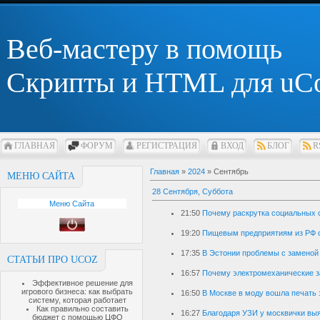
Веб-мастеру в помощь
Скрипты и HTML для uC
ГЛАВНАЯ
ФОРУМ
РЕГИСТРАЦИЯ
ВХОД
БЛОГ
R
Главная
»
2024
»
Сентябрь
МЕНЮ САЙТА
28 Сентября, Суббота
Меню Сайта
21:50
Почему раскрутка социальных с
19:20
Пищевым предприятиям из РФ с
17:35
В Эстонии проблемы с заменой 
СТАТЬИ ПРО UCOZ
16:57
Почему электромеханические з
Эффективное решение для
игрового бизнеса: как выбрать
16:50
В Москве в моду вошла печать 
систему, которая работает
Как правильно составить
16:27
Благодаря УЗИ у москвички вы
бюджет с помощью ЦФО