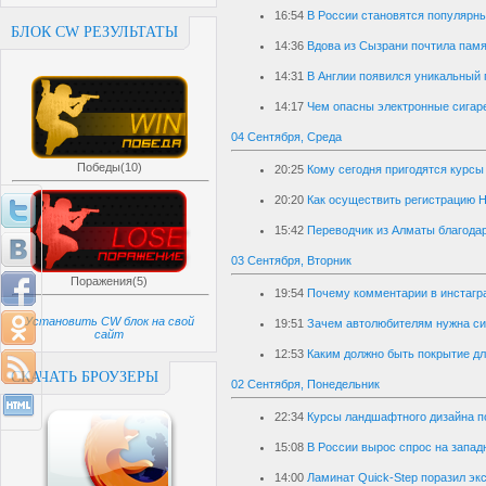
16:54
В России становятся популярн
БЛОК CW РЕЗУЛЬТАТЫ
14:36
Вдова из Сызрани почтила памя
14:31
В Англии появился уникальный 
14:17
Чем опасны электронные сигар
04 Сентября, Среда
Победы(10)
20:25
Кому сегодня пригодятся курсы
20:20
Как осуществить регистрацию 
15:42
Переводчик из Алматы благодар
03 Сентября, Вторник
Поражения(5)
19:54
Почему комментарии в инстагр
Установить CW блок на свой
19:51
Зачем автолюбителям нужна 
сайт
12:53
Каким должно быть покрытие дл
СКАЧАТЬ БРОУЗЕРЫ
02 Сентября, Понедельник
22:34
Курсы ландшафтного дизайна п
15:08
В России вырос спрос на запад
14:00
Ламинат Quick-Step поразил эк