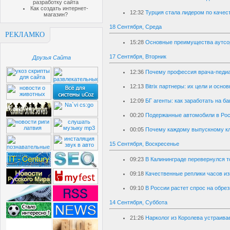
разработку сайта
Как создать интернет-
12:32
Турция стала лидером по качес
магазин?
18 Сентября, Среда
РЕКЛАМКО
15:28
Основные преимущества аутсор
17 Сентября, Вторник
Друзья Сайта
12:36
Почему профессия врача-педиа
12:13
Bitrix партнеры: их цели и осн
12:09
БГ агенты: как заработать на б
00:20
Подержанные автомобили в Рос
00:05
Почему каждому выпускному кл
15 Сентября, Воскресенье
09:23
В Калининграде перевернулся т
09:18
Качественные реплики часов и
09:10
В России растет спрос на обре
14 Сентября, Суббота
21:26
Нарколог из Королева устраива