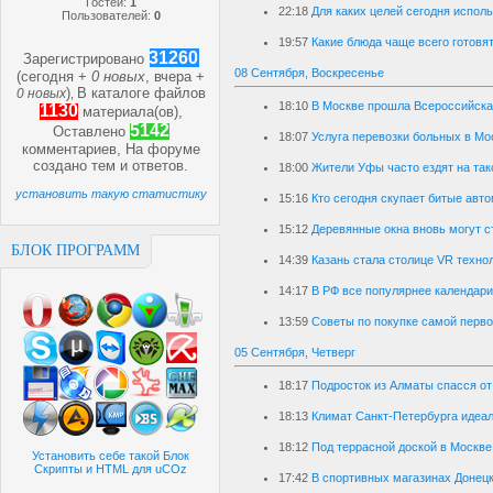
Гостей:
1
22:18
Для каких целей сегодня испол
Пользователей:
0
19:57
Какие блюда чаще всего готовят
31260
Зарегистрировано
08 Сентября, Воскресенье
(сегодня +
0 новых
, вчера +
)
В каталоге файлов
0 новых
,
18:10
В Москве прошла Всероссийска
1130
материала(ов),
5142
Оставлено
18:07
Услуга перевозки больных в Мо
комментариев, На форуме
создано
тем и
ответов.
18:00
Жители Уфы часто ездят на так
установить такую статистику
15:16
Кто сегодня скупает битые авт
15:12
Деревянные окна вновь могут 
БЛОК ПРОГРАММ
14:39
Казань стала столице VR техно
14:17
В РФ все популярнее календар
13:59
Советы по покупке самой перв
05 Сентября, Четверг
18:17
Подросток из Алматы спасся от
18:13
Климат Санкт-Петербурга идеал
18:12
Под террасной доской в Моск
Установить себе такой Блок
Скрипты и HTML для uCOz
17:42
В спортивных магазинах Донецк