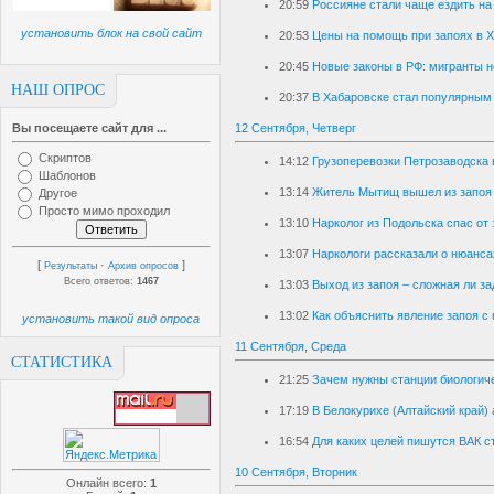
20:59
Россияне стали чаще ездить на
установить блок на свой сайт
20:53
Цены на помощь при запоях в Х
20:45
Новые законы в РФ: мигранты н
НАШ ОПРОС
20:37
В Хабаровске стал популярным
Вы посещаете сайт для ...
12 Сентября, Четверг
Скриптов
14:12
Грузоперевозки Петрозаводска 
Шаблонов
13:14
Житель Мытищ вышел из запоя 
Другое
Просто мимо проходил
13:10
Нарколог из Подольска спас от 
13:07
Наркологи рассказали о нюанса
[
·
]
Результаты
Архив опросов
Всего ответов:
1467
13:03
Выход из запоя – сложная ли з
13:02
Как объяснить явление запоя с 
установить такой вид опроса
11 Сентября, Среда
СТАТИСТИКА
21:25
Зачем нужны станции биологич
17:19
В Белокурихе (Алтайский край)
16:54
Для каких целей пишутся ВАК с
10 Сентября, Вторник
Онлайн всего:
1