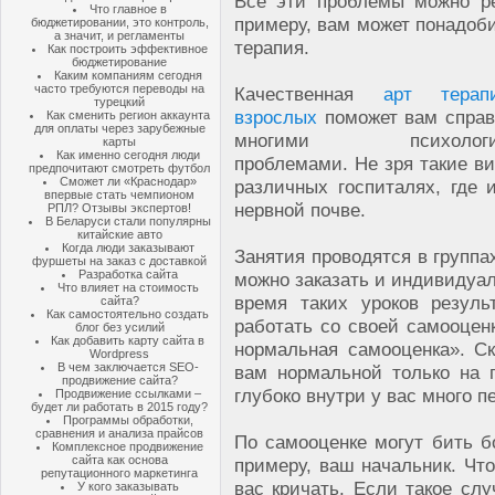
Все эти проблемы можно р
Что главное в
примеру, вам может понадоб
бюджетировании, это контроль,
а значит, и регламенты
терапия.
Как построить эффективное
бюджетирование
Каким компаниям сегодня
часто требуются переводы на
Качественная
арт тера
турецкий
взрослых
поможет вам справ
Как сменить регион аккаунта
для оплаты через зарубежные
многими психологич
карты
Как именно сегодня люди
проблемами. Не зря такие ви
предпочитают смотреть футбол
Сможет ли «Краснодар»
различных госпиталях, где 
впервые стать чемпионом
нервной почве.
РПЛ? Отзывы экспертов!
В Беларуси стали популярны
китайские авто
Когда люди заказывают
Занятия проводятся в группа
фуршеты на заказ с доставкой
Разработка сайта
можно заказать и индивидуал
Что влияет на стоимость
время таких уроков резуль
сайта?
Как самостоятельно создать
работать со своей самооценк
блог без усилий
Как добавить карту сайта в
нормальная самооценка». Ск
Wordpress
В чем заключается SEO-
вам нормальной только на п
продвижение сайта?
глубоко внутри у вас много 
Продвижение ссылками –
будет ли работать в 2015 году?
Программы обработки,
сравнения и анализа прайсов
По самооценке могут бить б
Комплексное продвижение
сайта как основа
примеру, ваш начальник. Что
репутационного маркетинга
вас кричать. Если такое слу
У кого заказывать