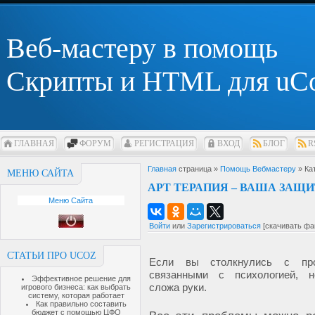
Веб-мастеру в помощь
Скрипты и HTML для uC
ГЛАВНАЯ
ФОРУМ
РЕГИСТРАЦИЯ
ВХОД
БЛОГ
R
Главная
страница »
Помощь Вебмастеру
» Ка
МЕНЮ САЙТА
АРТ ТЕРАПИЯ – ВАША ЗАЩИ
Меню Сайта
Войти
или
Зарегистрироваться
[скачивать фа
СТАТЬИ ПРО UCOZ
Если вы столкнулись с про
связанными с психологией, 
Эффективное решение для
сложа руки.
игрового бизнеса: как выбрать
систему, которая работает
Как правильно составить
бюджет с помощью ЦФО