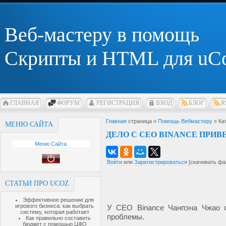
Веб-мастеру в помощь
Скрипты и HTML для uC
ГЛАВНАЯ
ФОРУМ
РЕГИСТРАЦИЯ
ВХОД
БЛОГ
R
Главная
страница »
Помощь Вебмастеру
» Ка
МЕНЮ САЙТА
ДЕЛО С СЕО BINANCE ПРИВ
Меню Сайта
Войти
или
Зарегистрироваться
[скачивать фа
СТАТЬИ ПРО UCOZ
Эффективное решение для
игрового бизнеса: как выбрать
У CEO Binance Чанпэна Чжао 
систему, которая работает
проблемы.
Как правильно составить
бюджет с помощью ЦФО