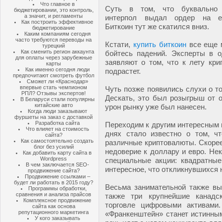
Что главное в
Суть в том, что буквально
бюджетировании, это контроль,
а значит, и регламенты
интерпол выдал ордер на ег
Как построить эффективное
Биткоин тут же скатился вниз.
бюджетирование
Каким компаниям сегодня
часто требуются переводы на
Кстати,
купить биткоин
все еще 
турецкий
Как сменить регион аккаунта
бойтесь падений. Эксперты в о
для оплаты через зарубежные
заявляют о том, что к лету кри
карты
Как именно сегодня люди
подрастет.
предпочитают смотреть футбол
Сможет ли «Краснодар»
впервые стать чемпионом
Чуть позже появились слухи о то
РПЛ? Отзывы экспертов!
Дескать, это был розыгрыш от о
В Беларуси стали популярны
китайские авто
урон рынку уже был нанесен.
Когда люди заказывают
фуршеты на заказ с доставкой
Разработка сайта
Переходим к другим интересным 
Что влияет на стоимость
днях стало известно о том, ч
сайта?
Как самостоятельно создать
различные криптовалюты. Скорее 
блог без усилий
недоверие к доллару и евро. Не
Как добавить карту сайта в
Wordpress
специальные акции: квадратные
В чем заключается SEO-
интересное, что откликнувшихся
продвижение сайта?
Продвижение ссылками –
будет ли работать в 2015 году?
Весьма занимательной также вы
Программы обработки,
сравнения и анализа прайсов
также три крупнейшие канадс
Комплексное продвижение
торговле цифровыми активами.
сайта как основа
репутационного маркетинга
«Франкенштейн» станет истинны
У кого заказывать