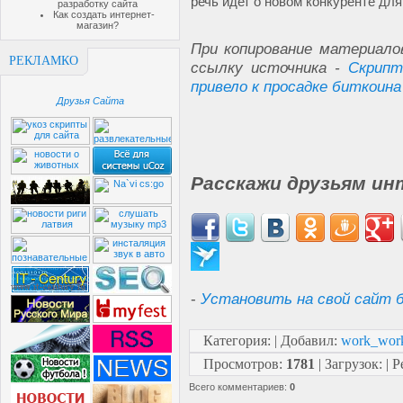
речь идет о новом конкуренте для
разработку сайта
Как создать интернет-
магазин?
При копирование материало
РЕКЛАМКО
ссылку источника -
Скрипт
привело к просадке биткоина
Друзья Сайта
Расскажи друзьям ин
-
Установить на свой сайт б
Категория
:
|
Добавил
:
work_wor
Просмотров
:
1781
|
Загрузок
:
|
Р
Всего комментариев
:
0