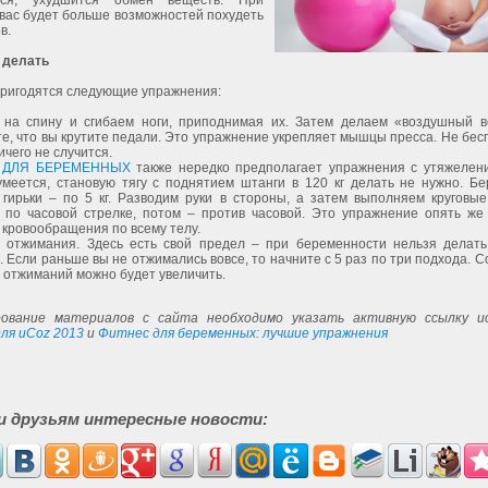
ться, ухудшится обмен веществ. При
вас будет больше возможностей похудеть
ов.
 делать
пригодятся следующие упражнения:
на спину и сгибаем ноги, приподнимая их. Затем делаем «воздушный в
е, что вы крутите педали. Это упражнение укрепляет мышцы пресса. Не бес
ичего не случится.
 ДЛЯ БЕРЕМЕННЫХ
также нередко предполагает упражнения с утяжелен
умеется, становую тягу с поднятием штанги в 120 кг делать не нужно. Бе
 гирьки – по 5 кг. Разводим руки в стороны, а затем выполняем круговые
 по часовой стрелке, потом – против часовой. Это упражнение опять же
кровообращения по всему телу.
 отжимания. Здесь есть свой предел – при беременности нельзя делат
 Если раньше вы не отжимались вовсе, то начните с 5 раз по три подхода. 
 отжиманий можно будет увеличить.
ование материалов с сайта необходимо указать активную ссылку ис
ля uCoz 2013
и
Фитнес для беременных: лучшие упражнения
и друзьям интересные новости: