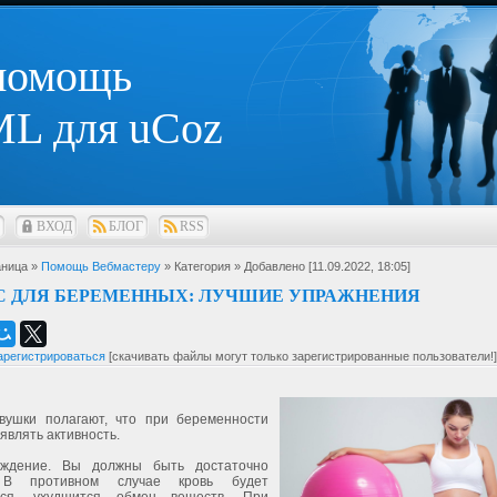
 помощь
L для uCoz
ВХОД
БЛОГ
RSS
ница »
Помощь Вебмастеру
» Категория
» Добавлено [11.09.2022, 18:05]
С ДЛЯ БЕРЕМЕННЫХ: ЛУЧШИЕ УПРАЖНЕНИЯ
арегистрироваться
[скачивать файлы могут только зарегистрированные пользователи!]
вушки полагают, что при беременности
являть активность.
уждение. Вы должны быть достаточно
 В противном случае кровь будет