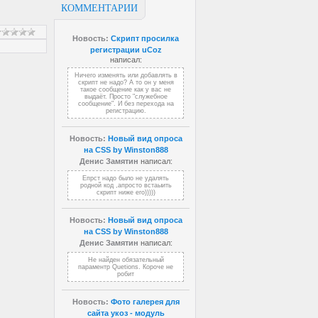
КОММЕНТАРИИ
Новость:
Скрипт просилка
регистрации uCoz
написал:
Ничего изменять или добавлять в
скрипт не надо? А то он у меня
такое сообщение как у вас не
выдаёт. Просто "служебное
сообщение". И без перехода на
регистрацию.
Новость:
Новый вид опроса
на CSS by Winston888
Денис Замятин
написал:
Епрст надо было не удалять
родной код ,апросто встаыить
скрипт ниже его)))))
Новость:
Новый вид опроса
на CSS by Winston888
Денис Замятин
написал:
Не найден обязательный
параментр Quetions. Короче не
робит
Новость:
Фото галерея для
сайта укоз - модуль