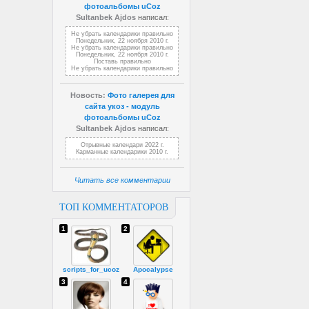
фотоальбомы uCoz
Sultanbek Ajdos
написал:
Не убрать календарики правильно
Понедельник, 22 ноября 2010 г.
Не убрать календарики правильно
Понедельник, 22 ноября 2010 г.
Поставь правильно
Не убрать календарики правильно
Новость:
Фото галерея для
сайта укоз - модуль
фотоальбомы uCoz
Sultanbek Ajdos
написал:
Отрывные календари 2022 г.
Карманные календарики 2010 г.
Читать все комментарии
ТОП КОММЕНТАТОРОВ
1
2
scripts_for_ucoz
Apocalypse
3
4