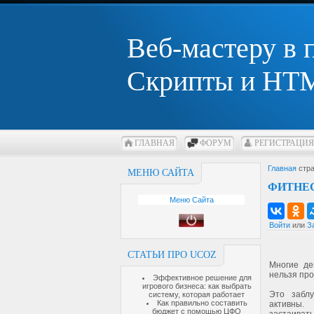
Веб-мастеру в
Скрипты и HTM
ГЛАВНАЯ
ФОРУМ
РЕГИСТРАЦИЯ
Главная
стра
МЕНЮ САЙТА
ФИТНЕ
Меню Сайта
Войти
или
З
СТАТЬИ ПРО UCOZ
Многие де
нельзя про
Эффективное решение для
игрового бизнеса: как выбрать
Это забл
систему, которая работает
Как правильно составить
активны.
бюджет с помощью ЦФО