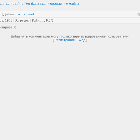
ть на свой сайт блок социальных закладок
:
|
Добавил
:
work_work
ов
:
1953
|
Загрузок
:
|
Рейтинг
:
0.0
/
0
нтариев
:
0
Добавлять комментарии могут только зарегистрированные пользователи.
[
Регистрация
|
Вход
]