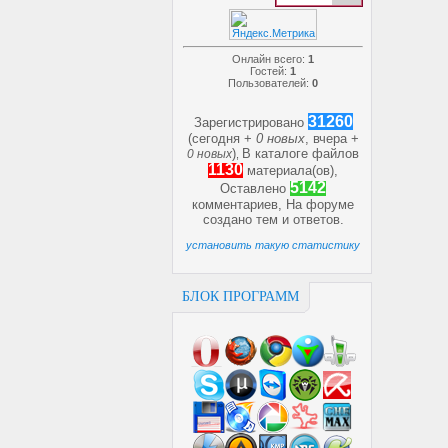
Онлайн всего:
1
Гостей:
1
Пользователей:
0
31260
Зарегистрировано
(сегодня +
0 новых
, вчера +
)
В каталоге файлов
0 новых
,
1130
материала(ов),
5142
Оставлено
комментариев, На форуме
создано
тем и
ответов.
установить такую статистику
БЛОК ПРОГРАММ