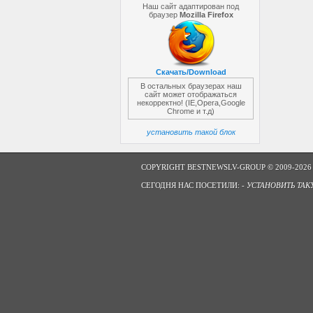
Наш сайт адаптирован под
браузер
Mozilla Firefox
Скачать/Download
В остальных браузерах наш
сайт может отображаться
некорректно! (IE,Opera,Google
Chrome и т.д)
установить такой блок
COPYRIGHT BESTNEWSLV-GROUP © 2009-2026
СЕГОДНЯ НАС ПОСЕТИЛИ: -
УСТАНОВИТЬ ТАК