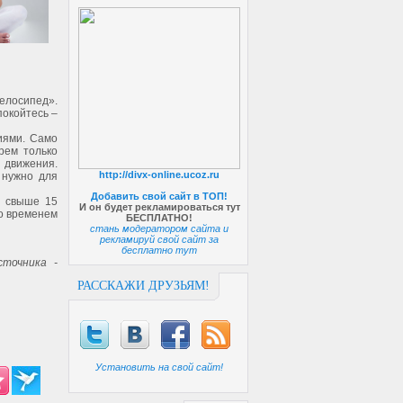
елосипед».
покойтесь –
иями. Само
рем только
 движения.
http://divx-online.ucoz.ru
 нужно для
Добавить свой сайт в ТОП!
ь свыше 15
И он будет рекламироваться тут
Со временем
БЕСПЛАТНО!
стань модератором сайта и
рекламируй свой сайт за
бесплатно тут
точника -
РАССКАЖИ ДРУЗЬЯМ!
Установить на свой сайт!