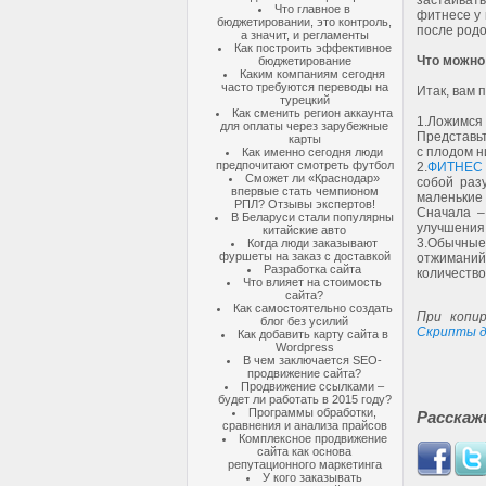
застаива
Что главное в
фитнесе у 
бюджетировании, это контроль,
после род
а значит, и регламенты
Как построить эффективное
Что можно
бюджетирование
Каким компаниям сегодня
часто требуются переводы на
Итак, вам 
турецкий
Как сменить регион аккаунта
1.
Ложимся 
для оплаты через зарубежные
Представьт
карты
с плодом н
Как именно сегодня люди
предпочитают смотреть футбол
2.
ФИТНЕС
Сможет ли «Краснодар»
собой раз
впервые стать чемпионом
маленькие
РПЛ? Отзывы экспертов!
Сначала –
В Беларуси стали популярны
улучшения 
китайские авто
3.
Обычные
Когда люди заказывают
фуршеты на заказ с доставкой
отжиманий.
Разработка сайта
количество
Что влияет на стоимость
сайта?
Как самостоятельно создать
При копир
блог без усилий
Скрипты д
Как добавить карту сайта в
Wordpress
В чем заключается SEO-
продвижение сайта?
Продвижение ссылками –
будет ли работать в 2015 году?
Программы обработки,
Расскаж
сравнения и анализа прайсов
Комплексное продвижение
сайта как основа
репутационного маркетинга
У кого заказывать