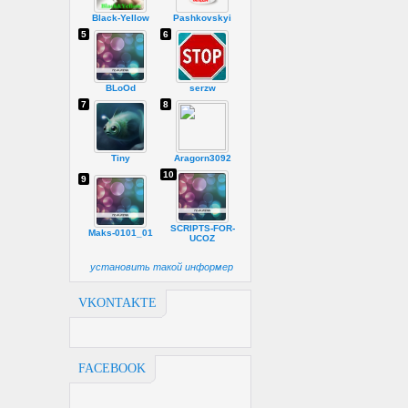
Black-Yellow
Pashkovskyi
5
6
BLoOd
serzw
7
8
Tiny
Aragorn3092
10
9
SCRIPTS-FOR-
Maks-0101_01
UCOZ
установить такой информер
VKONTAKTE
FACEBOOK