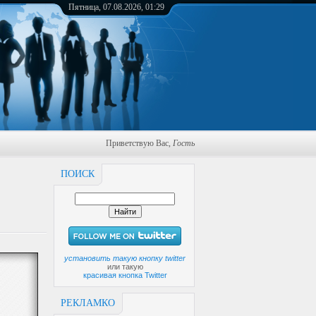
Пятница, 07.08.2026, 01:29
Приветствую Вас
,
Гость
ПОИСК
установить такую кнопку twitter
или такую
красивая кнопка Twitter
РЕКЛАМКО