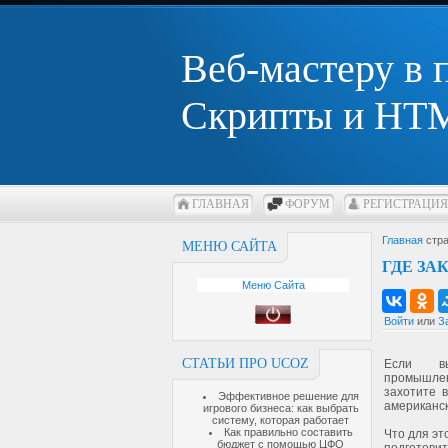
Веб-мастеру в
Скрипты и HTM
ГЛАВНАЯ
ФОРУМ
РЕГИСТРАЦИЯ
Главная
стра
МЕНЮ САЙТА
ГДЕ ЗА
Меню Сайта
Войти
или
З
СТАТЬИ ПРО UCOZ
Если в
промышле
захотите 
Эффективное решение для
американск
игрового бизнеса: как выбрать
систему, которая работает
Как правильно составить
Что для эт
бюджет с помощью ЦФО