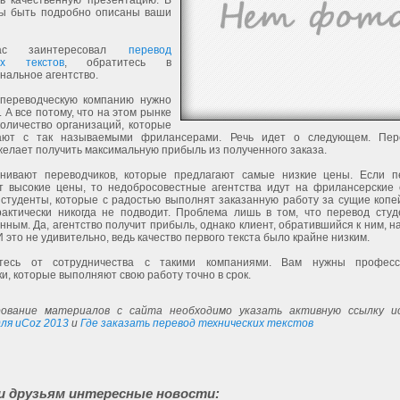
ть качественную презентацию. В
ы быть подробно описаны ваши
ас заинтересовал
перевод
ких текстов
, обратитесь в
нальное агентство.
переводческую компанию нужно
 А все потому, что на этом рынке
оличество организаций, которые
ают с так называемыми фрилансерами. Речь идет о следующем. Пере
желает получить максимальную прибыль из полученного заказа.
нивают переводчиков, которые предлагают самые низкие цены. Если п
т высокие цены, то недобросовестные агентства идут на фрилансерские 
студенты, которые с радостью выполнят заказанную работу за сущие копей
рактически никогда не подводит. Проблема лишь в том, что перевод студ
нным. Да, агентство получит прибыль, однако клиент, обратившийся к ним, н
И это не удивительно, ведь качество первого текста было крайне низким.
йтесь от сотрудничества с такими компаниями. Вам нужны професс
и, которые выполняют свою работу точно в срок.
ование материалов с сайта необходимо указать активную ссылку ис
ля uCoz 2013
и
Где заказать перевод технических текстов
и друзьям интересные новости: