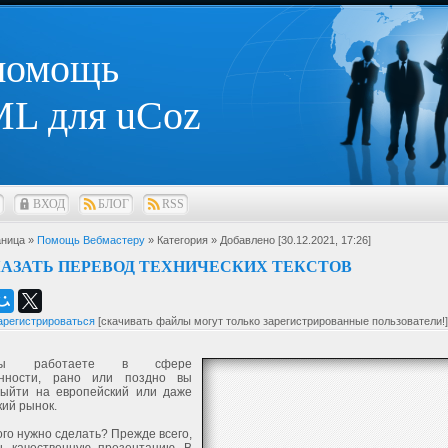
 помощь
L для uCoz
ВХОД
БЛОГ
RSS
ница »
Помощь Вебмастеру
» Категория
» Добавлено [30.12.2021, 17:26]
КАЗАТЬ ПЕРЕВОД ТЕХНИЧЕСКИХ ТЕКСТОВ
арегистрироваться
[скачивать файлы могут только зарегистрированные пользователи!]
ы работаете в сфере
нности, рано или поздно вы
выйти на европейский или даже
ий рынок.
ого нужно сделать? Прежде всего,