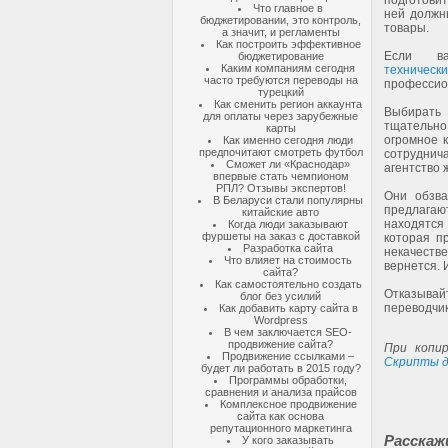
подготови
Что главное в
ней должн
бюджетировании, это контроль,
товары.
а значит, и регламенты
Как построить эффективное
Если в
бюджетирование
Каким компаниям сегодня
техничес
часто требуются переводы на
профессио
турецкий
Как сменить регион аккаунта
Выбирать 
для оплаты через зарубежные
тщательно.
карты
огромное к
Как именно сегодня люди
предпочитают смотреть футбол
сотруднич
Сможет ли «Краснодар»
агентство 
впервые стать чемпионом
РПЛ? Отзывы экспертов!
Они обзва
В Беларуси стали популярны
предлагаю
китайские авто
находятся 
Когда люди заказывают
фуршеты на заказ с доставкой
которая п
Разработка сайта
некачестве
Что влияет на стоимость
вернется. 
сайта?
Как самостоятельно создать
Отказыва
блог без усилий
переводчик
Как добавить карту сайта в
Wordpress
В чем заключается SEO-
продвижение сайта?
При копир
Продвижение ссылками –
Скрипты д
будет ли работать в 2015 году?
Программы обработки,
сравнения и анализа прайсов
Комплексное продвижение
сайта как основа
репутационного маркетинга
Расскаж
У кого заказывать