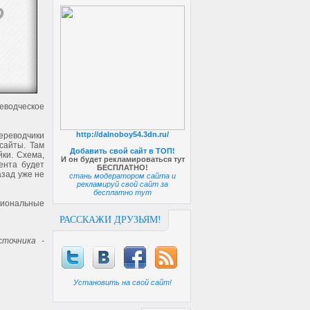
водческое
http://dalnoboy54.3dn.ru/
ереводчики
сайты. Там
Добавить свой сайт в ТОП!
ки. Схема,
И он будет рекламироваться тут
ента будет
БЕСПЛАТНО!
азад уже не
стань модератором сайта и
рекламируй свой сайт за
бесплатно тут
иональные
РАССКАЖИ ДРУЗЬЯМ!
точника -
Установить на свой сайт!