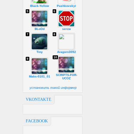
Black-Yellow
Pashkovskyi
5
6
BLoOd
serzw
7
8
Tiny
Aragorn3092
10
9
SCRIPTS-FOR-
Maks-0101_01
UCOZ
установить такой информер
VKONTAKTE
FACEBOOK