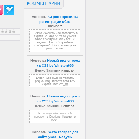
КОММЕНТАРИИ
Новость:
Скрипт просилка
регистрации uCoz
написал:
Ничего изменять или добавлять в
скрипт не надо? А то он у меня
такое сообщение как у вас не
выдаёт. Просто "служебное
сообщение". И без перехода на
регистрацию.
Новость:
Новый вид опроса
на CSS by Winston888
Денис Замятин
написал:
Епрст надо было не удалять
родной код ,апросто встаыить
скрипт ниже его)))))
Новость:
Новый вид опроса
на CSS by Winston888
Денис Замятин
написал:
Не найден обязательный
параментр Quetions. Короче не
робит
Новость:
Фото галерея для
сайта укоз - модуль