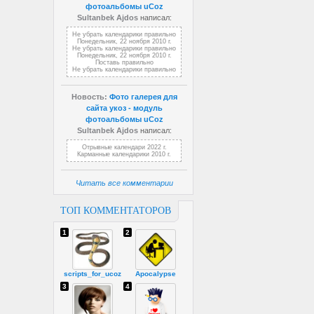
фотоальбомы uCoz
Sultanbek Ajdos
написал:
Не убрать календарики правильно
Понедельник, 22 ноября 2010 г.
Не убрать календарики правильно
Понедельник, 22 ноября 2010 г.
Поставь правильно
Не убрать календарики правильно
Новость:
Фото галерея для
сайта укоз - модуль
фотоальбомы uCoz
Sultanbek Ajdos
написал:
Отрывные календари 2022 г.
Карманные календарики 2010 г.
Читать все комментарии
ТОП КОММЕНТАТОРОВ
1
2
scripts_for_ucoz
Apocalypse
3
4