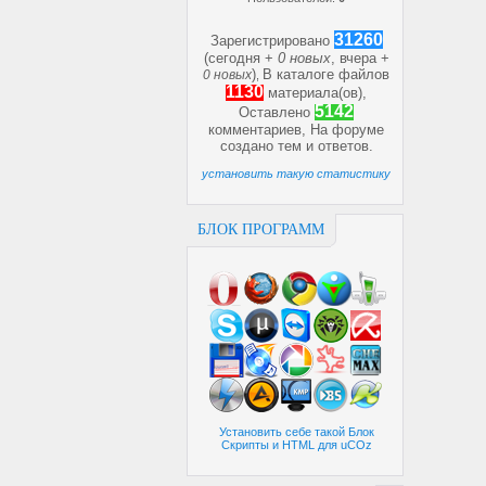
31260
Зарегистрировано
(сегодня +
0 новых
, вчера +
)
В каталоге файлов
0 новых
,
1130
материала(ов),
5142
Оставлено
комментариев, На форуме
создано
тем и
ответов.
установить такую статистику
БЛОК ПРОГРАММ
Установить себе такой Блок
Скрипты и HTML для uCOz