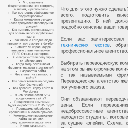
Что главное в
бюджетировании, это контроль,
Что для этого нужно сделат
а значит, и регламенты
Как построить эффективное
всего, подготовить каче
бюджетирование
Каким компаниям сегодня
презентацию. В ней долж
часто требуются переводы на
подробно описаны ваши това
турецкий
Как сменить регион аккаунта
для оплаты через зарубежные
карты
Если вас заинтересова
Как именно сегодня люди
предпочитают смотреть футбол
технических текстов
, обра
Сможет ли «Краснодар»
профессиональное агентство
впервые стать чемпионом
РПЛ? Отзывы экспертов!
В Беларуси стали популярны
китайские авто
Выбирать переводческую комп
Когда люди заказывают
фуршеты на заказ с доставкой
на этом рынке огромное коли
Разработка сайта
с так называемыми фрил
Что влияет на стоимость
сайта?
Переводческое агентство ж
Как самостоятельно создать
блог без усилий
полученного заказа.
Как добавить карту сайта в
Wordpress
В чем заключается SEO-
Они обзванивают переводч
продвижение сайта?
Продвижение ссылками –
цены. Если переводчи
будет ли работать в 2015 году?
Программы обработки,
недобросовестные агентст
сравнения и анализа прайсов
Комплексное продвижение
находятся студенты, которы
сайта как основа
за сущие копейки. Схема, к
репутационного маркетинга
У кого заказывать