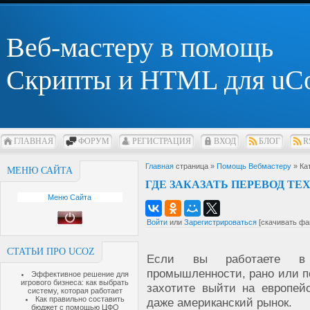
Веб-мастеру в помощь
Скрипты и HTML для uC
ГЛАВНАЯ
ФОРУМ
РЕГИСТРАЦИЯ
ВХОД
БЛОГ
R
Главная
страница »
Помощь Вебмастеру
» Ка
МЕНЮ САЙТА
ГДЕ ЗАКАЗАТЬ ПЕРЕВОД Т
Меню Сайта
Войти
или
Зарегистрироваться
[скачивать фа
СТАТЬИ ПРО UCOZ
Если вы работаете в
промышленности, рано или п
Эффективное решение для
игрового бизнеса: как выбрать
захотите выйти на европей
систему, которая работает
Как правильно составить
даже американский рынок.
бюджет с помощью ЦФО