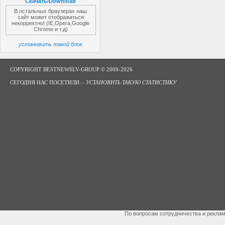
Скачать/Download
В остальных браузерах наш
сайт может отображаться
некорректно! (IE,Opera,Google
Chrome и т.д)
установить такой блок
COPYRIGHT BESTNEWSLV-GROUP © 2009-2026
СЕГОДНЯ НАС ПОСЕТИЛИ: -
УСТАНОВИТЬ ТАКУЮ СТАТИСТИКУ
По вопросам сотрудничества и рекла