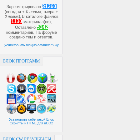
31260
Зарегистрировано
(сегодня +
0 новых
, вчера +
)
В каталоге файлов
0 новых
,
1130
материала(ов),
5142
Оставлено
комментариев, На форуме
создано
тем и
ответов.
установить такую статистику
БЛОК ПРОГРАММ
Установить себе такой Блок
Скрипты и HTML для uCOz
БЛОК CW РЕЗУЛЬТАТЫ