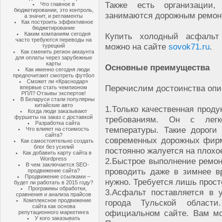
Также есть организации,
Что главное в
бюджетировании, это контроль,
занимаются дорожным ремо
а значит, и регламенты
Как построить эффективное
бюджетирование
Каким компаниям сегодня
Купить холодный асфальт
часто требуются переводы на
можно на сайте
sovok71.ru
.
турецкий
Как сменить регион аккаунта
для оплаты через зарубежные
карты
Основные преимущества
Как именно сегодня люди
предпочитают смотреть футбол
Сможет ли «Краснодар»
Перечислим достоинства опи
впервые стать чемпионом
РПЛ? Отзывы экспертов!
В Беларуси стали популярны
китайские авто
1.
Только качественная проду
Когда люди заказывают
фуршеты на заказ с доставкой
требованиям. Он с легк
Разработка сайта
температуры. Такие дороги
Что влияет на стоимость
сайта?
современных дорожных фирм
Как самостоятельно создать
блог без усилий
постоянно жалуется на плохо
Как добавить карту сайта в
Wordpress
2.
Быстрое выполнение ремон
В чем заключается SEO-
проводить даже в зимнее в
продвижение сайта?
Продвижение ссылками –
нужно. Требуется лишь прост
будет ли работать в 2015 году?
Программы обработки,
3.
Асфальт поставляется в у
сравнения и анализа прайсов
Комплексное продвижение
города Тульской област
сайта как основа
официальном сайте. Вам м
репутационного маркетинга
У кого заказывать