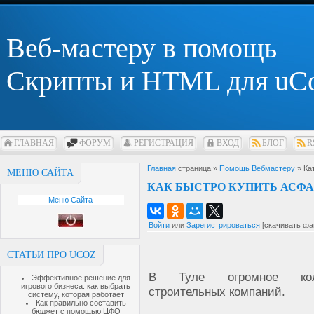
Веб-мастеру в помощь
Скрипты и HTML для uC
ГЛАВНАЯ
ФОРУМ
РЕГИСТРАЦИЯ
ВХОД
БЛОГ
R
Главная
страница »
Помощь Вебмастеру
» Ка
МЕНЮ САЙТА
КАК БЫСТРО КУПИТЬ АСФА
Меню Сайта
Войти
или
Зарегистрироваться
[скачивать фа
СТАТЬИ ПРО UCOZ
В Туле огромное коли
Эффективное решение для
игрового бизнеса: как выбрать
строительных компаний.
систему, которая работает
Как правильно составить
бюджет с помощью ЦФО