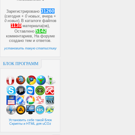
31260
Зарегистрировано
(сегодня +
0 новых
, вчера +
)
В каталоге файлов
0 новых
,
1130
материала(ов),
5142
Оставлено
комментариев, На форуме
создано
тем и
ответов.
установить такую статистику
БЛОК ПРОГРАММ
Установить себе такой Блок
Скрипты и HTML для uCOz