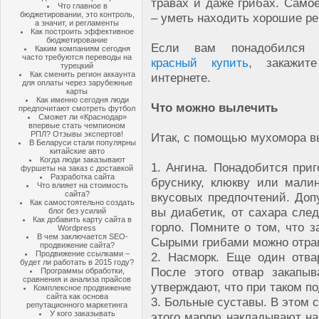
травах и даже грибах. Само
Что главное в
бюджетировании, это контроль,
– уметь находить хорошие ре
а значит, и регламенты
Как построить эффективное
бюджетирование
Если вам понадобилс
Каким компаниям сегодня
часто требуются переводы на
красный купить
, закажит
турецкий
Как сменить регион аккаунта
интернете.
для оплаты через зарубежные
карты
Как именно сегодня люди
Что можно вылечить
предпочитают смотреть футбол
Сможет ли «Краснодар»
впервые стать чемпионом
РПЛ? Отзывы экспертов!
Итак, с помощью мухомора в
В Беларуси стали популярны
китайские авто
Когда люди заказывают
1. Ангина. Понадобится приг
фуршеты на заказ с доставкой
Разработка сайта
бруснику, клюкву или мали
Что влияет на стоимость
сайта?
вкусовых предпочтений. Доп
Как самостоятельно создать
вы диабетик, от сахара след
блог без усилий
Как добавить карту сайта в
горло. Помните о том, что 
Wordpress
В чем заключается SEO-
Сырыми грибами можно отра
продвижение сайта?
Продвижение ссылками –
2. Насморк. Еще один отва
будет ли работать в 2015 году?
После этого отвар закапы
Программы обработки,
сравнения и анализа прайсов
утверждают, что при таком по
Комплексное продвижение
сайта как основа
3. Больные суставы. В этом 
репутационного маркетинга
У кого заказывать
этого марлю накладывают на