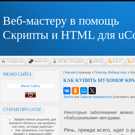
Веб-мастеру в помощь
Скрипты и HTML для uC
ГЛАВНАЯ
ФОРУМ
РЕГИСТРАЦИЯ
ВХОД
БЛОГ
R
Главная
страница »
Помощь Вебмастеру
» Ка
МЕНЮ САЙТА
КАК КУПИТЬ МУХОМОР КР
Меню Сайта
Войти
или
Зарегистрироваться
[скачивать фа
СТАТЬИ ПРО UCOZ
Некоторые заболевания можно
«бабушкиными» методами.
Эффективное решение для
игрового бизнеса: как выбрать
систему, которая работает
Речь, прежде всего, идет о 
Как правильно составить
бюджет с помощью ЦФО