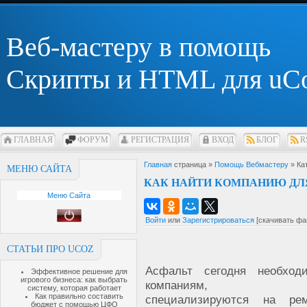
Веб-мастеру в помощь
Скрипты и HTML для uC
ГЛАВНАЯ
ФОРУМ
РЕГИСТРАЦИЯ
ВХОД
БЛОГ
R
Главная
страница »
Помощь Вебмастеру
» Ка
МЕНЮ САЙТА
КАК НАЙТИ КОМПАНИЮ ДЛ
Меню Сайта
Войти
или
Зарегистрироваться
[скачивать фа
СТАТЬИ ПРО UCOZ
Асфальт сегодня необход
Эффективное решение для
игрового бизнеса: как выбрать
компаниям, ко
систему, которая работает
Как правильно составить
специализируются на ре
бюджет с помощью ЦФО