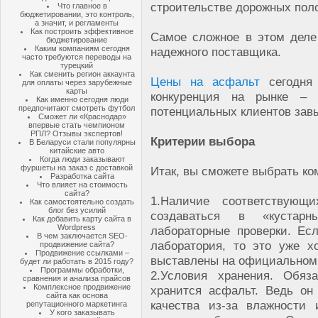
строительстве дорожных пол
Что главное в
бюджетировании, это контроль,
а значит, и регламенты
Как построить эффективное
Самое сложное в этом деле
бюджетирование
Каким компаниям сегодня
надежного поставщика.
часто требуются переводы на
турецкий
Как сменить регион аккаунта
Цены на асфальт
сегодня 
для оплаты через зарубежные
карты
конкуренция на рынке – 
Как именно сегодня люди
предпочитают смотреть футбол
потенциальных клиентов за
Сможет ли «Краснодар»
впервые стать чемпионом
РПЛ? Отзывы экспертов!
Критерии выбора
В Беларуси стали популярны
китайские авто
Когда люди заказывают
фуршеты на заказ с доставкой
Итак, вы сможете выбрать к
Разработка сайта
Что влияет на стоимость
сайта?
1.
Наличие соответствующ
Как самостоятельно создать
блог без усилий
создаваться в «кустарн
Как добавить карту сайта в
Wordpress
лабораторные проверки. Ес
В чем заключается SEO-
лаборатория, то это уже 
продвижение сайта?
Продвижение ссылками –
выставлены на официальном 
будет ли работать в 2015 году?
Программы обработки,
2.
Условия хранения. Обяз
сравнения и анализа прайсов
Комплексное продвижение
хранится асфальт. Ведь он
сайта как основа
качества из-за влажности
репутационного маркетинга
У кого заказывать