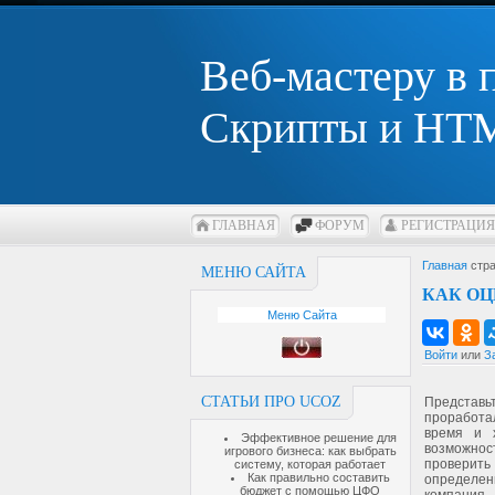
Веб-мастеру в
Скрипты и HTM
ГЛАВНАЯ
ФОРУМ
РЕГИСТРАЦИЯ
Главная
стра
МЕНЮ САЙТА
КАК ОЦ
Меню Сайта
Войти
или
З
СТАТЬИ ПРО UCOZ
Представь
проработ
время и 
Эффективное решение для
возможно
игрового бизнеса: как выбрать
проверит
систему, которая работает
Как правильно составить
определен
бюджет с помощью ЦФО