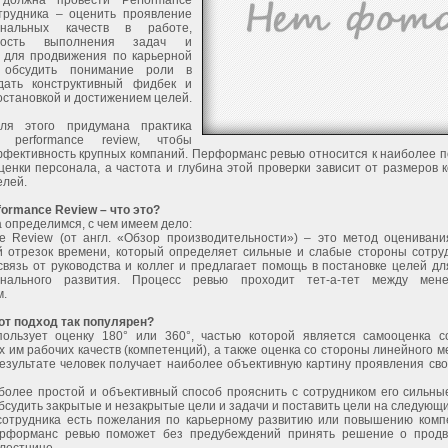
должна провести Performance
трудника – оценить проявление
ональных качеств в работе,
ность выполнения задач и
 для продвижения по карьерной
, обсудить понимание роли в
дать конструктивный фидбек и
остановкой и достижением целей.
ля этого придумана практика
я performance review, чтобы
ффективность крупных компаний. Перформанс ревью относится к наиболее 
енки персонала, а частота и глубина этой проверки зависит от размеров 
елей.
ormance Review – что это?
 определимся, с чем имеем дело:
ce Review (от англ. «Обзор производительности») – это метод оценивани
й отрезок времени, который определяет сильные и слабые стороны сотруд
вязь от руководства и коллег и предлагает помощь в постановке целей дл
онального развития. Процесс ревью проходит тет-а-тет между мен
м.
от подход так популярен?
зует оценку 180° или 360°, частью которой является самооценка с
 им рабочих качеств (компетенций), а также оценка со стороны линейного 
результате человек получает наиболее объективную картину проявления св
лее простой и объективный способ прояснить с сотрудником его сильны
бсудить закрытые и незакрытые цели и задачи и поставить цели на следующ
трудника есть пожелания по карьерному развитию или повышению комп
ерформанс ревью поможет без предубеждений принять решение о прод