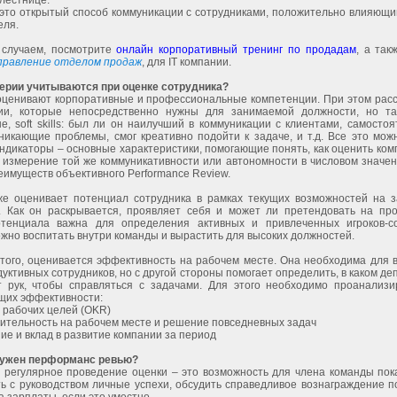
лестнице.
это открытый способ коммуникации с сотрудниками, положительно влияющи
еля.
 случаем, посмотрите
онлайн корпоративный тренинг по продадам
, а так
правление отделом продаж
, для IT компании.
терии учитываются при оценке сотрудника?
оценивают корпоративные и профессиональные компетенции. При этом рас
ии, которые непосредственно нужны для занимаемой должности, но та
, soft skills: был ли он наилучший в коммуникации с клиентами, самосто
икающие проблемы, смог креативно подойти к задаче, и т.д. Все это можн
ндикаторы – основные характеристики, помогающие понять, как оценить ко
 измерение той же коммуникативности или автономности в числовом значен
еимуществ объективного Performance Review.
же оценивает потенциал сотрудника в рамках текущих возможностей на 
. Как он раскрывается, проявляет себя и может ли претендовать на пр
тенциала важна для определения активных и привлеченных игроков-со
жно воспитать внутри команды и вырастить для высоких должностей.
 того, оценивается эффективность на рабочем месте. Она необходима для 
уктивных сотрудников, но с другой стороны помогает определить, в каком д
т рук, чтобы справляться с задачами. Для этого необходимо проанализи
щих эффективности:
 рабочих целей (OKR)
ительность на рабочем месте и решение повседневных задач
ие и вклад в развитие компании за период
нужен перформанс ревью?
 регулярное проведение оценки – это возможность для члена команды пока
ь с руководством личные успехи, обсудить справедливое вознаграждение п