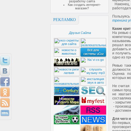
карьерной 
разработку сайта
Наконец, 
Как создать интернет-
работодат
магазин?
Пользуясь
РЕКЛАМКО
тренинг у
Какие кри
На ревью 
Друзья Сайта
компетенц
называемые
решал возн
добавить и
и получить
одно из пр
Ревью так
должности
Оценка по
которых мо
Не считая
самых прод
не хватае
составляю
- закрытие
- производ
- достижен
Для чего 
Во-первых,
проговорит