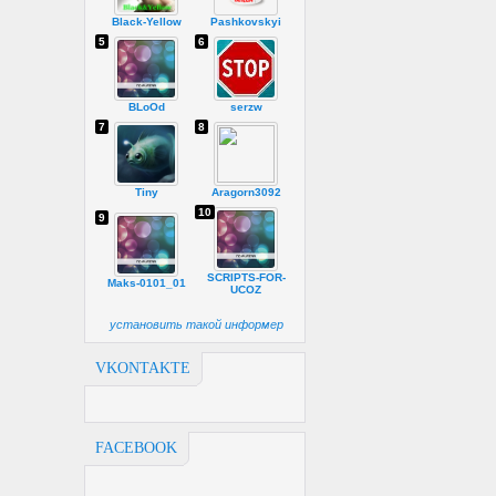
Black-Yellow
Pashkovskyi
5
6
BLoOd
serzw
7
8
Tiny
Aragorn3092
10
9
SCRIPTS-FOR-
Maks-0101_01
UCOZ
установить такой информер
VKONTAKTE
FACEBOOK