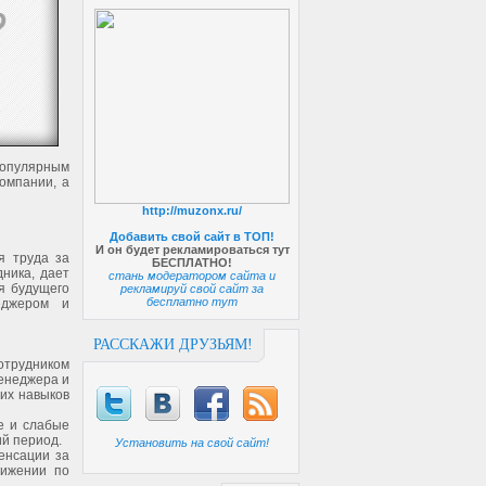
популярным
компании, а
http://muzonx.ru/
Добавить свой сайт в ТОП!
И он будет рекламироваться тут
я труда за
БЕСПЛАТНО!
ника, дает
стань модератором сайта и
я будущего
рекламируй свой сайт за
бесплатно тут
еджером и
РАССКАЖИ ДРУЗЬЯМ!
отрудником
менеджера и
оих навыков
е и слабые
ий период.
Установить на свой сайт!
енсации за
вижении по