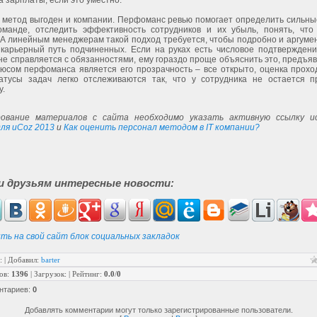
 зарплаты, если это уместно.
, метод выгоден и компании. Перфоманс ревью помогает определить сильны
оманде, отследить эффективность сотрудников и их убыль, понять, что
 А линейным менеджерам такой подход требуется, чтобы подробно и аргуме
 карьерный путь подчиненных. Если на руках есть числовое подтверждение
не справляется с обязанностями, ему гораздо проще объяснить это, предъя
юсом перфоманса является его прозрачность – все открыто, оценка проход
атусы задач легко отслеживаются так, что у сотрудника не остается п
у.
ование материалов с сайта необходимо указать активную ссылку ис
ля uCoz 2013
и
Как оценить персонал методом в IT компании?
и друзьям интересные новости:
ть на свой сайт блок социальных закладок
:
|
Добавил
:
barter
ов
:
1396
|
Загрузок
:
|
Рейтинг
:
0.0
/
0
нтариев
:
0
Добавлять комментарии могут только зарегистрированные пользователи.