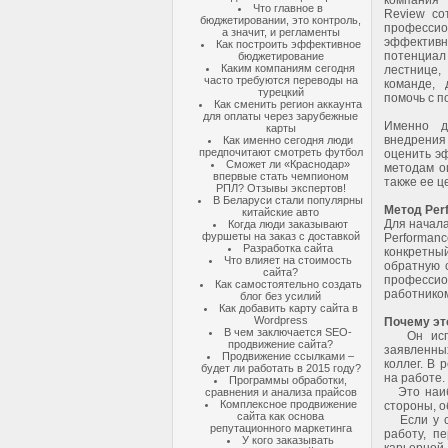
компания 
Что главное в
Review со
бюджетировании, это контроль,
професси
а значит, и регламенты
эффектив
Как построить эффективное
потенциал
бюджетирование
Каким компаниям сегодня
лестнице
часто требуются переводы на
команде, 
турецкий
помочь с п
Как сменить регион аккаунта
для оплаты через зарубежные
Именно д
карты
внедрени
Как именно сегодня люди
предпочитают смотреть футбол
оценить э
Сможет ли «Краснодар»
методам оц
впервые стать чемпионом
также ее ц
РПЛ? Отзывы экспертов!
В Беларуси стали популярны
Метод Perf
китайские авто
Для начала
Когда люди заказывают
фуршеты на заказ с доставкой
Performan
Разработка сайта
конкретны
Что влияет на стоимость
обратную с
сайта?
професси
Как самостоятельно создать
работнико
блог без усилий
Как добавить карту сайта в
Wordpress
Почему эт
В чем заключается SEO-
Он исполь
продвижение сайта?
заявленных
Продвижение ссылками –
коллег. В 
будет ли работать в 2015 году?
на работе.
Программы обработки,
Это наибо
сравнения и анализа прайсов
Комплексное продвижение
стороны, о
сайта как основа
Если у со
репутационного маркетинга
работу, п
У кого заказывать