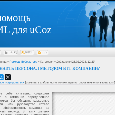
 помощь
L для uCoz
ВХОД
БЛОГ
RSS
ница »
Помощь Вебмастеру
» Категория
» Добавлено [28.02.2023, 12:29]
ЕНИТЬ ПЕРСОНАЛ МЕТОДОМ В IT КОМПАНИИ?
арегистрироваться
[скачивать файлы могут только зарегистрированные пользователи!]
те себе ситуацию: сотрудник
ал в компании определенное
хотел бы обсудить карьерные
сти. Или руководство хотело
ь эффективность команды за
ный период. В таких случаях