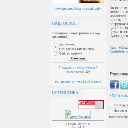
пересмотра
Во-вторых
установить блок на свой сайт
места в к
коллектив.
влиять на
НАШ ОПРОС
сотрудник 
цифры. Пл
цели и ст
Лайкнули наши группы в соц-
руководств
ых сетях?
Да, конечно
При копир
Нет, так как там не сижу
Скрипты д
Сейчас лайкну!
[
·
]
Результаты
Архив опросов
Всего ответов:
209
Расскаж
установить такой вид опроса
СТАТИСТИКА
-
Установи
Категория
Просмотр
Всего комме
Онлайн всего:
2
Гостей:
2