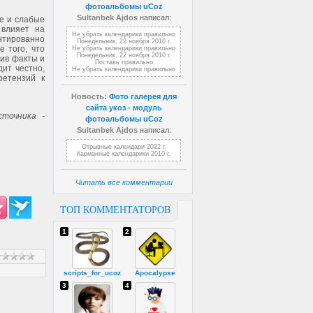
фотоальбомы uCoz
Sultanbek Ajdos
написал:
е и слабые
 влияет на
Не убрать календарики правильно
нтированно
Понедельник, 22 ноября 2010 г.
 того, что
Не убрать календарики правильно
Понедельник, 22 ноября 2010 г.
вив факты и
Поставь правильно
ит честно,
Не убрать календарики правильно
ретензий к
Новость:
Фото галерея для
сайта укоз - модуль
точника -
фотоальбомы uCoz
Sultanbek Ajdos
написал:
Отрывные календари 2022 г.
Карманные календарики 2010 г.
Читать все комментарии
ТОП КОММЕНТАТОРОВ
1
2
scripts_for_ucoz
Apocalypse
3
4