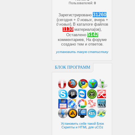
Пользователей:
0
31260
Зарегистрировано
(сегодня +
0 новых
, вчера +
)
В каталоге файлов
0 новых
,
1130
материала(ов),
5142
Оставлено
комментариев, На форуме
создано
тем и
ответов.
установить такую статистику
БЛОК ПРОГРАММ
Установить себе такой Блок
Скрипты и HTML для uCOz