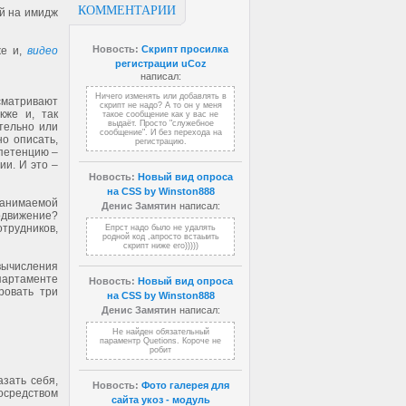
КОММЕНТАРИИ
й на имидж
Новость:
Скрипт просилка
же и,
видео
регистрации uCoz
написал:
Ничего изменять или добавлять в
сматривают
скрипт не надо? А то он у меня
кже и, так
такое сообщение как у вас не
выдаёт. Просто "служебное
ятельно или
сообщение". И без перехода на
о описать,
регистрацию.
мпетенцию –
ии. И это –
Новость:
Новый вид опроса
на CSS by Winston888
занимаемой
Денис Замятин
написал:
одвижение?
трудников,
Епрст надо было не удалять
родной код ,апросто встаыить
скрипт ниже его)))))
вычисления
епартаменте
Новость:
Новый вид опроса
ровать три
на CSS by Winston888
Денис Замятин
написал:
Не найден обязательный
параментр Quetions. Короче не
робит
зать себя,
Новость:
Фото галерея для
осредством
сайта укоз - модуль