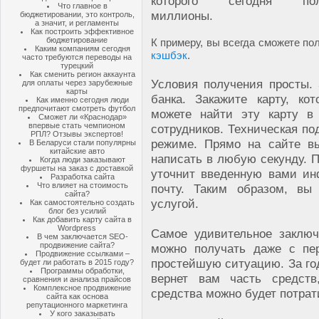
которого сегодня пол
Что главное в
миллионы.
бюджетировании, это контроль,
а значит, и регламенты
Как построить эффективное
бюджетирование
К примеру, вы всегда сможете п
Каким компаниям сегодня
кэшбэк
.
часто требуются переводы на
турецкий
Как сменить регион аккаунта
Условия получения просты.
для оплаты через зарубежные
карты
банка. Закажите карту, ко
Как именно сегодня люди
предпочитают смотреть футбол
можете найти эту карту в
Сможет ли «Краснодар»
впервые стать чемпионом
сотрудников. Техническая по
РПЛ? Отзывы экспертов!
режиме. Прямо на сайте в
В Беларуси стали популярны
китайские авто
написать в любую секунду. П
Когда люди заказывают
фуршеты на заказ с доставкой
уточнит введенную вами и
Разработка сайта
Что влияет на стоимость
почту. Таким образом, вы
сайта?
услугой.
Как самостоятельно создать
блог без усилий
Как добавить карту сайта в
Wordpress
Самое удивительное заключ
В чем заключается SEO-
продвижение сайта?
можно получать даже с пе
Продвижение ссылками –
простейшую ситуацию. За год
будет ли работать в 2015 году?
Программы обработки,
вернет вам часть средств
сравнения и анализа прайсов
Комплексное продвижение
средства можно будет потрат
сайта как основа
репутационного маркетинга
У кого заказывать