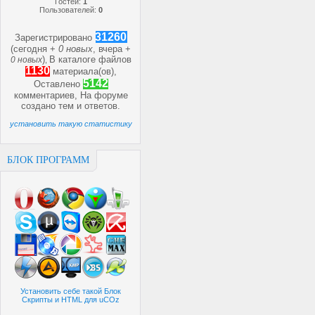
Гостей:
1
Пользователей:
0
31260
Зарегистрировано
(сегодня +
0 новых
, вчера +
)
В каталоге файлов
0 новых
,
1130
материала(ов),
5142
Оставлено
комментариев, На форуме
создано
тем и
ответов.
установить такую статистику
БЛОК ПРОГРАММ
Установить себе такой Блок
Скрипты и HTML для uCOz