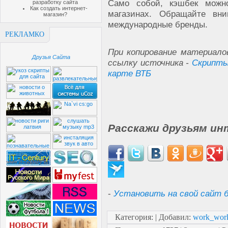
Само собой, кэшбек можн
разработку сайта
Как создать интернет-
магазинах. Обращайте вн
магазин?
международные бренды.
РЕКЛАМКО
При копирование материало
Друзья Сайта
ссылку источника -
Скрипты
карте ВТБ
Расскажи друзьям ин
-
Установить на свой сайт б
Категория
:
|
Добавил
:
work_wor