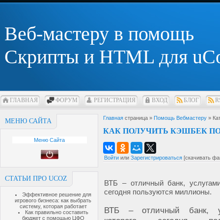
Веб-мастеру в помощь
Скрипты и HTML для uC
ГЛАВНАЯ
ФОРУМ
РЕГИСТРАЦИЯ
ВХОД
БЛОГ
R
Главная
страница »
Помощь Вебмастеру
» Ка
МЕНЮ САЙТА
КАК ПОЛУЧИТЬ КЭШБЕК ПО
Меню Сайта
Войти
или
Зарегистрироваться
[скачивать фа
СТАТЬИ ПРО UCOZ
ВТБ – отличный банк, услугами
сегодня пользуются миллионы.
Эффективное решение для
игрового бизнеса: как выбрать
систему, которая работает
ВТБ – отличный банк, у
Как правильно составить
бюджет с помощью ЦФО