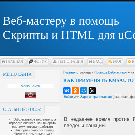
Веб-мастеру в помощь
Скрипты и HTML для uC
ГЛАВНАЯ
ФОРУМ
РЕГИСТРАЦИЯ
ВХОД
БЛОГ
R
Главная
страница »
Помощь Вебмастеру
» Ка
МЕНЮ САЙТА
КАК ПРИМЕНЯТЬ KMSAUTO
Меню Сайта
Войти
или
Зарегистрироваться
[скачивать фа
СТАТЬИ ПРО UCOZ
В недавнее время против
Эффективное решение для
игрового бизнеса: как выбрать
введены санкции.
систему, которая работает
Как правильно составить
бюджет с помощью ЦФО