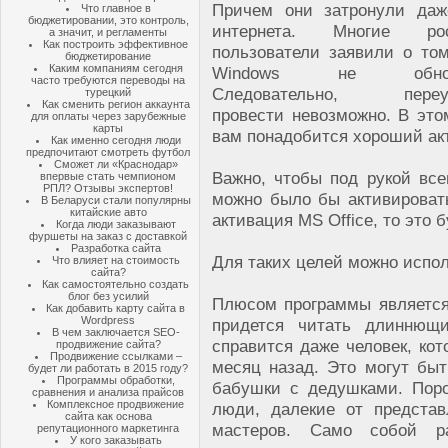
Причем они затронули да
Что главное в
бюджетировании, это контроль,
интернета. Многие рос
а значит, и регламенты
Как построить эффективное
пользователи заявили о том
бюджетирование
Каким компаниям сегодня
Windows не обновл
часто требуются переводы на
Следовательно, переус
турецкий
Как сменить регион аккаунта
провести невозможно. В это
для оплаты через зарубежные
карты
вам понадобится хороший ак
Как именно сегодня люди
предпочитают смотреть футбол
Сможет ли «Краснодар»
Важно, чтобы под рукой все
впервые стать чемпионом
РПЛ? Отзывы экспертов!
можно было бы активировать 
В Беларуси стали популярны
китайские авто
активация MS Office, то это
Когда люди заказывают
фуршеты на заказ с доставкой
Разработка сайта
Для таких целей можно испо
Что влияет на стоимость
сайта?
Как самостоятельно создать
блог без усилий
Плюсом программы является 
Как добавить карту сайта в
Wordpress
придется читать длиннющи
В чем заключается SEO-
справится даже человек, ко
продвижение сайта?
Продвижение ссылками –
месяц назад. Это могут бы
будет ли работать в 2015 году?
Программы обработки,
бабушки с дедушками. Пор
сравнения и анализа прайсов
Комплексное продвижение
люди, далекие от предста
сайта как основа
мастеров. Само собой ра
репутационного маркетинга
У кого заказывать