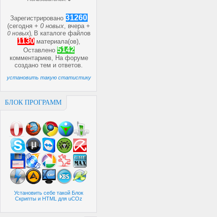
31260
Зарегистрировано
(сегодня +
0 новых
, вчера +
)
В каталоге файлов
0 новых
,
1130
материала(ов),
5142
Оставлено
комментариев, На форуме
создано
тем и
ответов.
установить такую статистику
БЛОК ПРОГРАММ
Установить себе такой Блок
Скрипты и HTML для uCOz