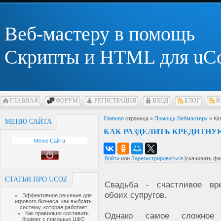
Веб-мастеру в помощь
Скрипты и HTML для uC
ГЛАВНАЯ
ФОРУМ
РЕГИСТРАЦИЯ
ВХОД
БЛОГ
R
Главная
страница »
Помощь Вебмастеру
» Ка
МЕНЮ САЙТА
КАК РАЗДЕЛИТЬ КРЕДИТНУ
Меню Сайта
Войти
или
Зарегистрироваться
[скачивать фа
СТАТЬИ ПРО UCOZ
Свадьба - счастливое вр
обоих супругов.
Эффективное решение для
игрового бизнеса: как выбрать
систему, которая работает
Как правильно составить
Однако самое сложное
бюджет с помощью ЦФО