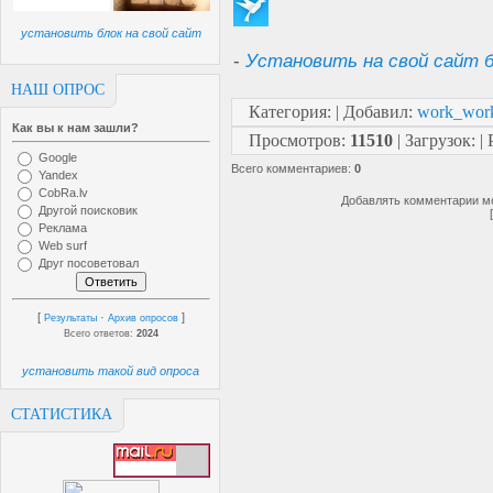
установить блок на свой сайт
-
Установить на свой сайт б
НАШ ОПРОС
Категория
:
|
Добавил
:
work_wor
Как вы к нам зашли?
Просмотров
:
11510
|
Загрузок
:
|
Google
Всего комментариев
:
0
Yandex
CobRa.lv
Добавлять комментарии мо
Другой поисковик
Реклама
Web surf
Друг посоветовал
[
·
]
Результаты
Архив опросов
Всего ответов:
2024
установить такой вид опроса
СТАТИСТИКА