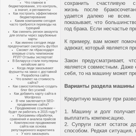
сохранить счастливую с
Что главное в
бюджетировании, это контроль,
жизнь после бракосочета
а значит, и регламенты
Как построить эффективное
удается далеко не всем. 
бюджетирование
Каким компаниям сегодня
показывает, что большинств
часто требуются переводы на
год брака. Если несчастье п
турецкий
Как сменить регион аккаунта
для оплаты через зарубежные
карты
К примеру, вам может помо
Как именно сегодня люди
предпочитают смотреть футбол
адвокат, который является п
Сможет ли «Краснодар»
впервые стать чемпионом
РПЛ? Отзывы экспертов!
Закон предусматривает, ч
В Беларуси стали популярны
китайские авто
является совместным. Даже е
Когда люди заказывают
фуршеты на заказ с доставкой
себя, то на машину может пр
Разработка сайта
Что влияет на стоимость
сайта?
Варианты раздела машины
Как самостоятельно создать
блог без усилий
Как добавить карту сайта в
Wordpress
Кредитную машину при разв
В чем заключается SEO-
продвижение сайта?
Продвижение ссылками –
1. Машину и долг получает
будет ли работать в 2015 году?
Программы обработки,
выплатить компенсацию.
сравнения и анализа прайсов
Комплексное продвижение
2. Супруги гасят остаток 
сайта как основа
способом. Редкая ситуация, 
репутационного маркетинга
У кого заказывать