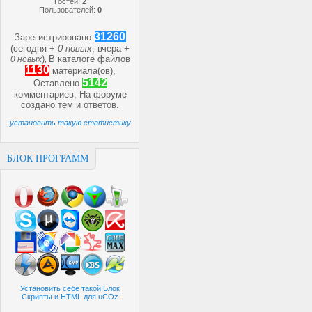
Гостей:
2
Пользователей:
0
31260
Зарегистрировано
(сегодня +
0 новых
, вчера +
)
В каталоге файлов
0 новых
,
1130
материала(ов),
5142
Оставлено
комментариев, На форуме
создано
тем и
ответов.
установить такую статистику
БЛОК ПРОГРАММ
Установить себе такой Блок
Скрипты и HTML для uCOz