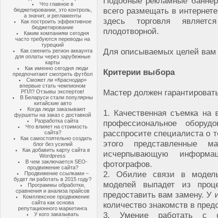
Подобные рекламные банне
Что главное в
всего размещать в интернет
бюджетировании, это контроль,
а значит, и регламенты
здесь торговля являетс
Как построить эффективное
бюджетирование
плодотворной.
Каким компаниям сегодня
часто требуются переводы на
турецкий
Для описываемых целей вам
Как сменить регион аккаунта
для оплаты через зарубежные
карты
Как именно сегодня люди
Критерии выбора
предпочитают смотреть футбол
Сможет ли «Краснодар»
впервые стать чемпионом
Мастер должен гарантироват
РПЛ? Отзывы экспертов!
В Беларуси стали популярны
китайские авто
Когда люди заказывают
1. Качественная съемка на 
фуршеты на заказ с доставкой
Разработка сайта
профессиональное оборуд
Что влияет на стоимость
расспросите специалиста о т
сайта?
Как самостоятельно создать
этого представленные м
блог без усилий
Как добавить карту сайта в
исчерпывающую информа
Wordpress
В чем заключается SEO-
фотографов.
продвижение сайта?
2. Обилие связи в модель
Продвижение ссылками –
будет ли работать в 2015 году?
моделей выпадет из проц
Программы обработки,
сравнения и анализа прайсов
предоставить вам замену. У 
Комплексное продвижение
сайта как основа
количество знакомств в пред
репутационного маркетинга
3. Умение работать с 
У кого заказывать