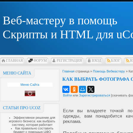
Веб-мастеру в помощь
Скрипты и HTML для uC
ГЛАВНАЯ
ФОРУМ
РЕГИСТРАЦИЯ
ВХОД
БЛОГ
R
Главная
страница »
Помощь Вебмастеру
» Ка
МЕНЮ САЙТА
КАК ВЫБРАТЬ ФОТОГРАФА
Меню Сайта
Войти
или
Зарегистрироваться
[скачивать фа
СТАТЬИ ПРО UCOZ
Если вы владеете точкой по
одежды, вам понадобится кач
Эффективное решение для
реклама.
игрового бизнеса: как выбрать
систему, которая работает
Как правильно составить
бюджет с помощью ЦФО