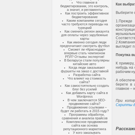
Что главное в
Как выбра
бюджетировании, это контроль,
а значит, и регламенты
Выберите 
Как построить эффективное
бюджетирование
Каким компаниям сегодня
1.
Прежде
часто требуются переводы на
организаци
турецкий
конструкц
Как сменить регион аккаунта
музыкальны
для оплаты через зарубежные
Соответств
карты
2.
Компан
Как именно сегодня люди
предпочитают смотреть футбол
выглядит 
Сможет ли «Краснодар»
впервые стать чемпионом
Покупка в
РПЛ? Отзывы экспертов!
В Беларуси стали популярны
К примеру,
китайские авто
нибудь на 
Когда люди заказывают
фуршеты на заказ с доставкой
рабочим н
Разработка сайта
Что влияет на стоимость
А обеспечи
сайта?
берете в 
Как самостоятельно создать
главное – 
блог без усилий
Как добавить карту сайта в
Wordpress
В чем заключается SEO-
При копир
продвижение сайта?
Скрипты д
Продвижение ссылками –
будет ли работать в 2015 году?
Программы обработки,
сравнения и анализа прайсов
Комплексное продвижение
сайта как основа
Расскаж
репутационного маркетинга
У кого заказывать