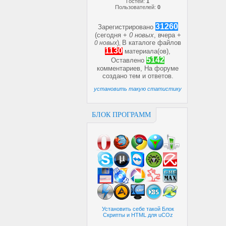
Гостей:
1
Пользователей:
0
31260
Зарегистрировано
(сегодня +
0 новых
, вчера +
)
В каталоге файлов
0 новых
,
1130
материала(ов),
5142
Оставлено
комментариев, На форуме
создано
тем и
ответов.
установить такую статистику
БЛОК ПРОГРАММ
Установить себе такой Блок
Скрипты и HTML для uCOz