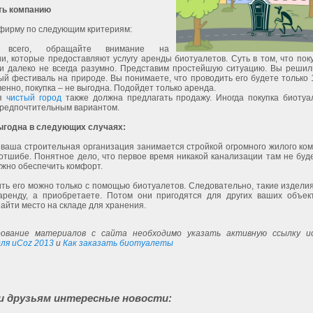
ть компанию
фирму по следующим критериям:
 всего, обращайте внимание на
и, которые предоставляют услугу аренды биотуалетов. Суть в том, что пок
ии далеко не всегда разумно. Представим простейшую ситуацию. Вы решил
й фестиваль на природе. Вы понимаете, что проводить его будете только 1
енно, покупка – не выгодна. Подойдет только аренда.
ия
чистый город
также должна предлагать продажу. Иногда покупка биотуа
предпочтительным вариантом.
ыгодна в следующих случаях:
 ваша строительная организация занимается стройкой огромного жилого ком
отшибе. Понятное дело, что первое время никакой канализации там не буд
ужно обеспечить комфорт.
ть его можно только с помощью биотуалетов. Следовательно, такие издели
аренду, а приобретаете. Потом они пригодятся для других ваших объек
найти место на складе для хранения.
ование материалов с сайта необходимо указать активную ссылку ис
ля uCoz 2013
и
Как заказать биотуалеты
и друзьям интересные новости: