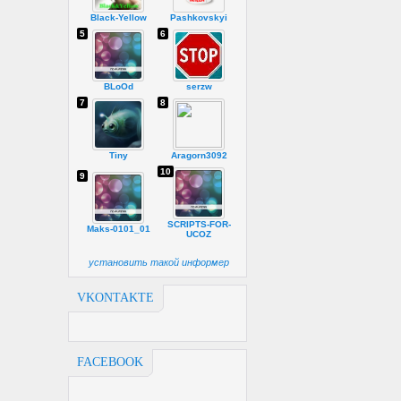
Black-Yellow
Pashkovskyi
5
6
BLoOd
serzw
7
8
Tiny
Aragorn3092
10
9
SCRIPTS-FOR-
Maks-0101_01
UCOZ
установить такой информер
VKONTAKTE
FACEBOOK