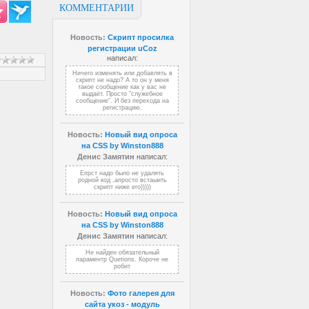
КОММЕНТАРИИ
Новость:
Скрипт просилка
регистрации uCoz
написал:
Ничего изменять или добавлять в
скрипт не надо? А то он у меня
такое сообщение как у вас не
выдаёт. Просто "служебное
сообщение". И без перехода на
регистрацию.
Новость:
Новый вид опроса
на CSS by Winston888
Денис Замятин
написал:
Епрст надо было не удалять
родной код ,апросто встаыить
скрипт ниже его)))))
Новость:
Новый вид опроса
на CSS by Winston888
Денис Замятин
написал:
Не найден обязательный
параментр Quetions. Короче не
робит
Новость:
Фото галерея для
сайта укоз - модуль