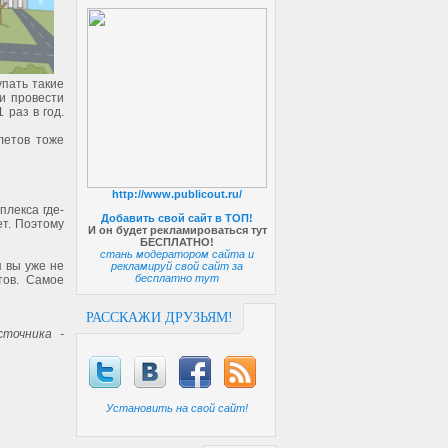
упать такие
и провести
 раз в год.
летов тоже
http://www.publicout.ru/
плекса где-
Добавить свой сайт в ТОП!
ет. Поэтому
И он будет рекламироваться тут
БЕСПЛАТНО!
стань модератором сайта и
я вы уже не
рекламируй свой сайт за
бесплатно тут
тов. Самое
РАССКАЖИ ДРУЗЬЯМ!
точника -
Установить на свой сайт!