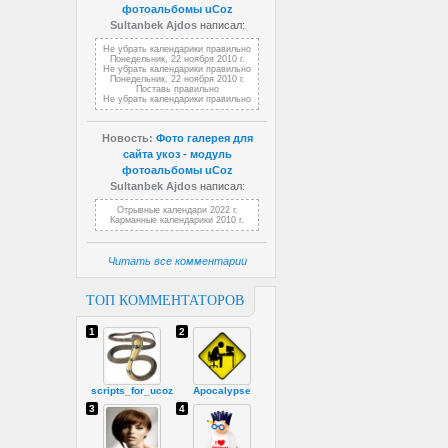
фотоальбомы uCoz
Sultanbek Ajdos
написал:
Не убрать календарики правильно
Понедельник, 22 ноября 2010 г.
Не убрать календарики правильно
Понедельник, 22 ноября 2010 г.
Поставь правильно
Не убрать календарики правильно
Новость:
Фото галерея для
сайта укоз - модуль
фотоальбомы uCoz
Sultanbek Ajdos
написал:
Отрывные календари 2022 г.
Карманные календарики 2010 г.
Читать все комментарии
ТОП КОММЕНТАТОРОВ
1
2
scripts_for_ucoz
Apocalypse
3
4