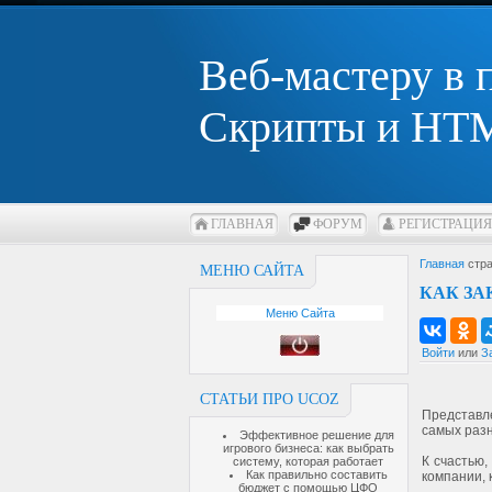
Веб-мастеру в
Скрипты и HTM
ГЛАВНАЯ
ФОРУМ
РЕГИСТРАЦИЯ
Главная
стра
МЕНЮ САЙТА
КАК ЗА
Меню Сайта
Войти
или
З
СТАТЬИ ПРО UCOZ
Представл
самых раз
Эффективное решение для
игрового бизнеса: как выбрать
К счастью,
систему, которая работает
Как правильно составить
компании,
бюджет с помощью ЦФО