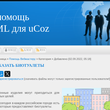
 помощь
L для uCoz
ВХОД
БЛОГ
RSS
ница »
Помощь Вебмастеру
» Категория
» Добавлено [02.09.2022, 05:18]
КАЗАТЬ БИОТУАЛЕТЫ
арегистрироваться
[скачивать файлы могут только зарегистрированные пользователи!]
енные изделия могут пригодиться для
ных целей.
 сегодня в каждом российском городе есть
 которые предоставляют биотуалеты.