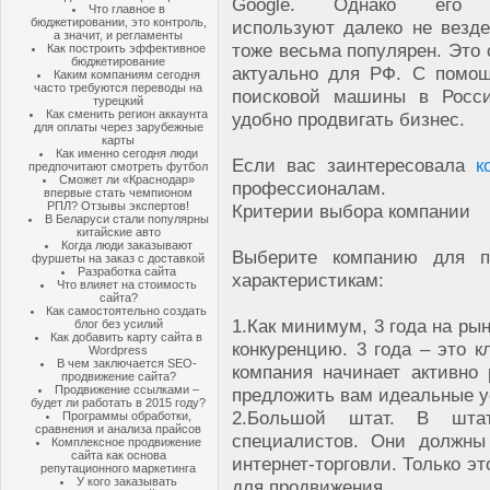
Google. Однако его а
Что главное в
бюджетировании, это контроль,
используют далеко не везде
а значит, и регламенты
тоже весьма популярен. Это
Как построить эффективное
бюджетирование
актуально для РФ. С помо
Каким компаниям сегодня
часто требуются переводы на
поисковой машины в Росс
турецкий
Как сменить регион аккаунта
удобно продвигать бизнес.
для оплаты через зарубежные
карты
Как именно сегодня люди
Если вас заинтересовала
к
предпочитают смотреть футбол
Сможет ли «Краснодар»
профессионалам.
впервые стать чемпионом
РПЛ? Отзывы экспертов!
Критерии выбора компании
В Беларуси стали популярны
китайские авто
Когда люди заказывают
Выберите компанию для 
фуршеты на заказ с доставкой
Разработка сайта
характеристикам:
Что влияет на стоимость
сайта?
Как самостоятельно создать
1.
Как минимум, 3 года на рын
блог без усилий
Как добавить карту сайта в
конкуренцию. 3 года – это 
Wordpress
В чем заключается SEO-
компания начинает активно 
продвижение сайта?
Продвижение ссылками –
предложить вам идеальные у
будет ли работать в 2015 году?
2.
Большой штат. В штат
Программы обработки,
сравнения и анализа прайсов
специалистов. Они должны
Комплексное продвижение
сайта как основа
интернет-торговли. Только э
репутационного маркетинга
У кого заказывать
для продвижения.