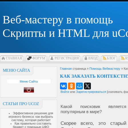
Веб-мастеру в помощь
Скрипты и HTML для uC
ГЛАВНАЯ
ФОРУМ
РЕГИСТРАЦИЯ
ВХОД
БЛОГ
R
Главная
страница »
Помощь Вебмастеру
» Ка
МЕНЮ САЙТА
КАК ЗАКАЗАТЬ КОНТЕКСТН
Меню Сайта
Войти
или
Зарегистрироваться
[скачивать фа
СТАТЬИ ПРО UCOZ
Какой поисковик являетс
популярным в мире?
Эффективное решение для
игрового бизнеса: как выбрать
систему, которая работает
Скорее всего, это стары
Как правильно составить
бюджет с помощью ЦФО