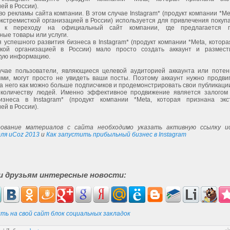
ей в России).
во рекламы сайта компании. В этом случае Instagram* (продукт компании *Me
кстремисткой организацией в России) используется для привлечения покуп
я к переходу на официальный сайт компании, где предлагается п
ые товары или услуги.
 успешного развития бизнеса в Instagram* (продукт компании *Meta, котор
ткой организацией в России) мало просто создать аккаунт и размес
кую информацию.
учае пользователи, являющиеся целевой аудиторией аккаунта или поте
ями, могут просто не увидеть ваши посты. Поэтому аккаунт нужно продвиг
а него как можно больше подписчиков и продемонстрировать свои публикаци
количеству людей. Именно эффективное продвижение является залогом
изнеса в Instagram* (продукт компании *Meta, которая признана экс
ей в России).
ование материалов с сайта необходимо указать активную ссылку ис
ля uCoz 2013
и
Как запустить прибыльный бизнес в Instagram
и друзьям интересные новости:
ть на свой сайт блок социальных закладок