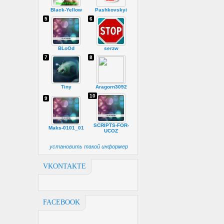
Black-Yellow
Pashkovskyi
5
6
BLoOd
serzw
7
8
Tiny
Aragorn3092
10
9
SCRIPTS-FOR-
Maks-0101_01
UCOZ
установить такой информер
VKONTAKTE
FACEBOOK