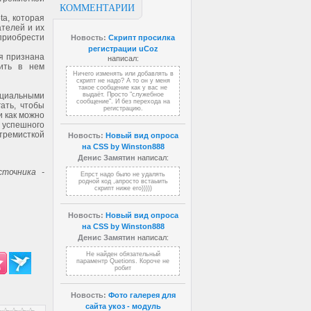
КОММЕНТАРИИ
ta, которая
ателей и их
риобрести
Новость:
Скрипт просилка
регистрации uCoz
ая признана
написал:
тить в нем
Ничего изменять или добавлять в
скрипт не надо? А то он у меня
такое сообщение как у вас не
нциальными
выдаёт. Просто "служебное
сообщение". И без перехода на
ать, чтобы
регистрацию.
и как можно
 успешного
тремисткой
Новость:
Новый вид опроса
на CSS by Winston888
Денис Замятин
написал:
точника -
Епрст надо было не удалять
родной код ,апросто встаыить
скрипт ниже его)))))
Новость:
Новый вид опроса
на CSS by Winston888
Денис Замятин
написал:
Не найден обязательный
параментр Quetions. Короче не
робит
Новость:
Фото галерея для
сайта укоз - модуль