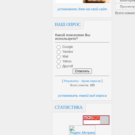
Категория
Просмотр
установить блок на свой сайт
Всего комме
НАШ ОПРОС
Какой поисковик Вы
используете?
Google
Yandex
Mail
Yahoo
Другой
[
·
]
Результаты
Архив опросов
Всего ответов:
315
установить такой вид опроса
СТАТИСТИКА