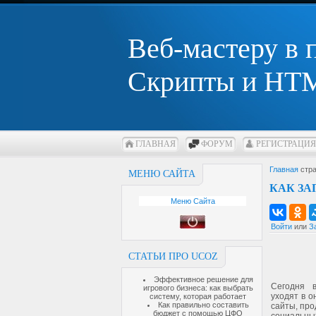
Веб-мастеру в
Скрипты и HTM
ГЛАВНАЯ
ФОРУМ
РЕГИСТРАЦИЯ
Главная
стра
МЕНЮ САЙТА
КАК ЗА
Меню Сайта
Войти
или
З
СТАТЬИ ПРО UCOZ
Эффективное решение для
Сегодня 
игрового бизнеса: как выбрать
уходят в о
систему, которая работает
Как правильно составить
сайты, про
бюджет с помощью ЦФО