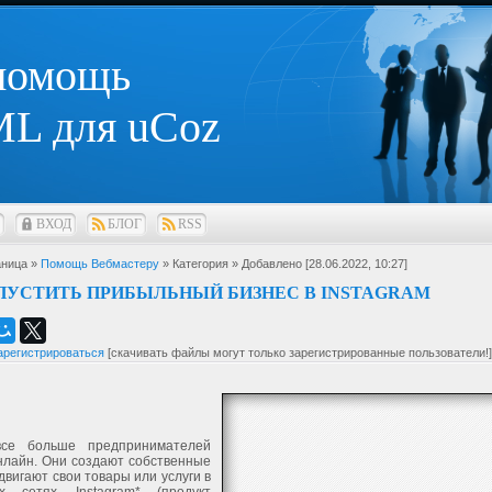
 помощь
L для uCoz
ВХОД
БЛОГ
RSS
ница »
Помощь Вебмастеру
» Категория
» Добавлено [28.06.2022, 10:27]
ПУСТИТЬ ПРИБЫЛЬНЫЙ БИЗНЕС В INSTAGRAM
арегистрироваться
[скачивать файлы могут только зарегистрированные пользователи!]
все больше предпринимателей
нлайн. Они создают собственные
двигают свои товары или услуги в