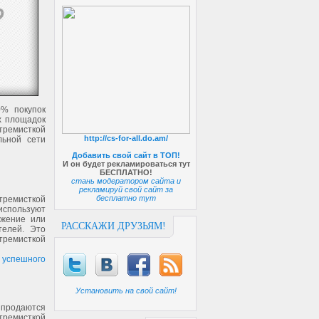
0% покупок
х площадок
тремисткой
http://cs-for-all.do.am/
льной сети
Добавить свой сайт в ТОП!
И он будет рекламироваться тут
БЕСПЛАТНО!
стань модератором сайта и
рекламируй свой сайт за
бесплатно тут
тремисткой
 используют
ожение или
РАССКАЖИ ДРУЗЬЯМ!
телей. Это
стремисткой
 успешного
Установить на свой сайт!
 продаются
тремисткой