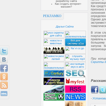
разработку сайта
организаци
Как создать интернет-
Как средст
магазин?
признана э
склонени
РЕКЛАМКО
определенн
Однако для
экстремис
тематичес
Друзья Сайта
В этом сл
покупател
привлечь н
большему 
запуска б
организаци
При копир
Скрипты д
Расскаж
-
Установи