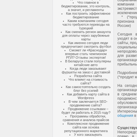
социальны
Что главное в
компании
бюджетировании, это контроль,
экстремис
а значит, и регламенты
исключени
Как построить эффективное
* (*прод
бюджетирование
Каким компаниям сегодня
признана 
часто требуются переводы на
России)
турецкий
Как сменить регион аккаунта
Сегодня 
для оплаты через зарубежные
уходят в о
карты
сайты, про
Как именно сегодня люди
предпочитают смотреть футбол
социальны
Сможет ли «Краснодар»
непродово
впервые стать чемпионом
для разви
РПЛ? Отзывы экспертов!
организац
В Беларуси стали популярны
прибыльны
китайские авто
Когда люди заказывают
фуршеты на заказ с доставкой
Подробнее 
Разработка сайта
(*продукт 
Что влияет на стоимость
сайта?
На сегодн
Как самостоятельно создать
организаци
блог без усилий
в среднем
Как добавить карту сайта в
Wordpress
продемонс
В чем заключается SEO-
обусловило
продвижение сайта?
организаци
Продвижение ссылками –
Интересны
будет ли работать в 2015 году?
общения
в
Программы обработки,
сравнения и анализа прайсов
Комплексное продвижение
сайта как основа
Существуе
репутационного маркетинга
Непосредс
У кого заказывать
прямо в I