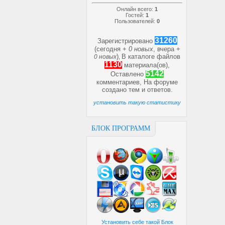
Онлайн всего:
1
Гостей:
1
Пользователей:
0
31260
Зарегистрировано
(сегодня +
0 новых
, вчера +
)
В каталоге файлов
0 новых
,
1130
материала(ов),
5142
Оставлено
комментариев, На форуме
создано
тем и
ответов.
установить такую статистику
БЛОК ПРОГРАММ
Установить себе такой Блок