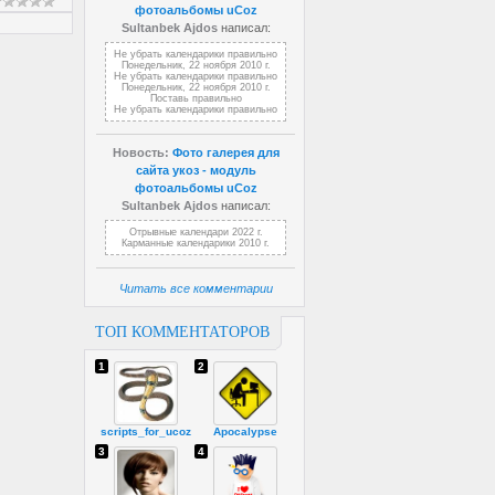
фотоальбомы uCoz
Sultanbek Ajdos
написал:
Не убрать календарики правильно
Понедельник, 22 ноября 2010 г.
Не убрать календарики правильно
Понедельник, 22 ноября 2010 г.
Поставь правильно
Не убрать календарики правильно
Новость:
Фото галерея для
сайта укоз - модуль
фотоальбомы uCoz
Sultanbek Ajdos
написал:
Отрывные календари 2022 г.
Карманные календарики 2010 г.
Читать все комментарии
ТОП КОММЕНТАТОРОВ
1
2
scripts_for_ucoz
Apocalypse
3
4