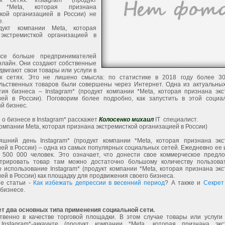
х сетях. Instagram* (продукт
 *Meta, которая признана
ткой организацией в России) не
е.
укт компании Meta, которая
экстремисткой организацией в
все больше предпринимателей
нлайн. Они создают собственные
двигают свои товары или услуги в
х сетях. Это не лишено смысла: по статистике в 2018 году более 3
льственных товаров были совершены через Интернет. Одна из актуальны
тия бизнеса – Instagram* (продукт компании *Meta, которая признана экс
ией в России). Поговорим более подробно, как запустить в этой социа
й бизнес.
о бизнесе в Instagram* расскажет
Колосенко михаил
IT специалист.
компании Meta, которая признана экстремисткой организацией в России)
яшний день Instagram* (продукт компании *Meta, которая признана экс
ей в России) – одна из самых популярных социальных сетей. Ежедневно ее
 500 000 человек. Это означает, что донести свое коммерческое предл
трировать товар там можно достаточно большому количеству пользова
 использование Instagram* (продукт компании *Meta, которая признана эк
ей в России) как площадку для продвижения своего бизнеса.
е статьи -
Как избежать депрессии в весенний период
? А также и
Секрет
 бизнесе.
т два основных типа применения социальной сети.
твенно в качестве торговой площадки. В этом случае товары или услуги
nstagram*-аккаунте (продукт компании *Meta, которая признана экс