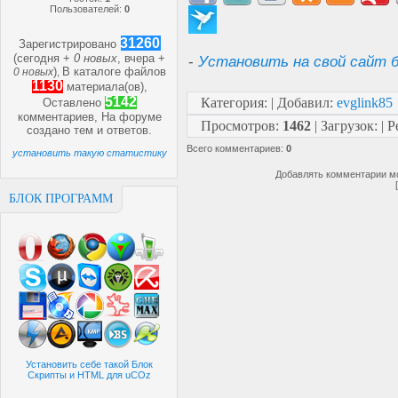
Пользователей:
0
31260
Зарегистрировано
(сегодня +
0 новых
, вчера +
-
Установить на свой сайт б
)
В каталоге файлов
0 новых
,
1130
материала(ов),
5142
Категория
:
|
Добавил
:
evglink85
Оставлено
комментариев, На форуме
Просмотров
:
1462
|
Загрузок
:
|
Р
создано
тем и
ответов.
Всего комментариев
:
0
установить такую статистику
Добавлять комментарии мо
БЛОК ПРОГРАММ
Установить себе такой Блок
Скрипты и HTML для uCOz