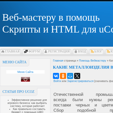
Веб-мастеру в помощь
Скрипты и HTML для uC
ГЛАВНАЯ
ФОРУМ
РЕГИСТРАЦИЯ
ВХОД
БЛОГ
R
Главная
страница »
Помощь Вебмастеру
» Ка
МЕНЮ САЙТА
КАКИЕ МЕТАЛЛОИЗДЕЛИЯ В
Меню Сайта
Войти
или
Зарегистрироваться
[скачивать фа
СТАТЬИ ПРО UCOZ
Отечественной промышл
всегда были нужны рег
Эффективное решение для
игрового бизнеса: как выбрать
поставки черных и цветм
систему, которая работает
Как правильно составить
Сбор подобной про
бюджет с помощью ЦФО