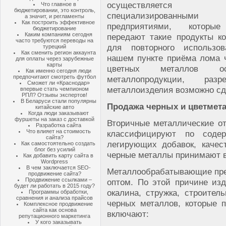
осуществляется
Что главное в
бюджетировании, это контроль,
специализированными
а значит, и регламенты
Как построить эффективное
предприятиями, которы
бюджетирование
Каким компаниям сегодня
передают такие продукты к
часто требуются переводы на
для повторного использо
турецкий
Как сменить регион аккаунта
нашем пункте приёма лома 
для оплаты через зарубежные
карты
цветных металлов осу
Как именно сегодня люди
предпочитают смотреть футбол
металлопродукции, разр
Сможет ли «Краснодар»
металлоизделия возможно с
впервые стать чемпионом
РПЛ? Отзывы экспертов!
В Беларуси стали популярны
Продажа черных и цветмет
китайские авто
Когда люди заказывают
фуршеты на заказ с доставкой
Вторичные металлические от
Разработка сайта
Что влияет на стоимость
классифицируют по соде
сайта?
легирующих добавок, качес
Как самостоятельно создать
блог без усилий
черные металлы принимают в
Как добавить карту сайта в
Wordpress
В чем заключается SEO-
Металлообрабатывающие пред
продвижение сайта?
Продвижение ссылками –
оптом. По этой причине из
будет ли работать в 2015 году?
окалина, стружка, строите
Программы обработки,
сравнения и анализа прайсов
черных металлов, которые 
Комплексное продвижение
сайта как основа
включают:
репутационного маркетинга
У кого заказывать