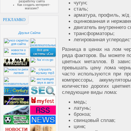
разработку сайта
чугун;
Как создать интернет-
сталь;
магазин?
арматура, профиль, ж/д
РЕКЛАМКО
оцинкованная и нержаве
двигатель внутреннего с
трансформаторы;
Друзья Сайта
легированная углеродис
Разница в ценах на лом че
ряда факторов. Вы можете п
цветных металлов. В зави
превышать цену лома черны
часто используются при пр
компрессоры, аккумулято
количество дорогих цветме
следующие виды лома:
медь;
латунь;
бронза;
свинцовый сплав;
цинк;