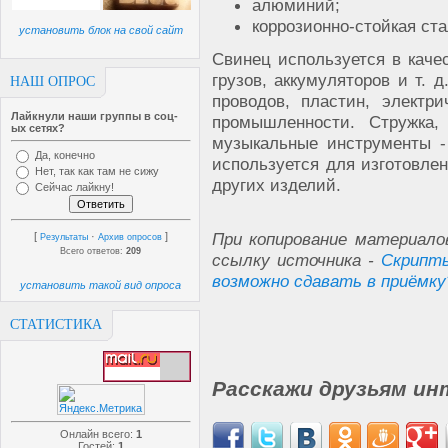
алюминий;
коррозионно-стойкая ста
установить блок на свой сайт
Свинец используется в каче
грузов, аккумуляторов и т. 
НАШ ОПРОС
проводов, пластин, электр
Лайкнули наши группы в соц-
промышленности. Стружка,
ых сетях?
музыкальные инструменты -
Да, конечно
используется для изготовлен
Нет, так как там не сижу
других изделий.
Сейчас лайкну!
При копирование материало
[
·
]
Результаты
Архив опросов
Всего ответов:
209
ссылку источника -
Скрипты
возможно сдавать в приёмку
установить такой вид опроса
СТАТИСТИКА
Расскажи друзьям ин
Онлайн всего:
1
Гостей:
1