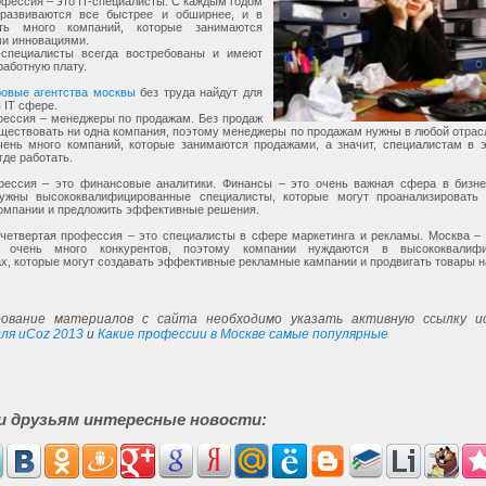
фессия – это IT-специалисты. С каждым годом
 развиваются все быстрее и обширнее, и в
ть много компаний, которые занимаются
ми инновациями.
-специалисты всегда востребованы и имеют
работную плату.
ровые агентства москвы
без труда найдут для
в IT сфере.
фессия – менеджеры по продажам. Без продаж
ществовать ни одна компания, поэтому менеджеры по продажам нужны в любой отрас
чень много компаний, которые занимаются продажами, а значит, специалистам в э
где работать.
фессия – это финансовые аналитики. Финансы – это очень важная сфера в бизне
ужны высококвалифицированные специалисты, которые могут проанализировать
компании и предложить эффективные решения.
 четвертая профессия – это специалисты в сфере маркетинга и рекламы. Москва –
е очень много конкурентов, поэтому компании нуждаются в высококвалифи
х, которые могут создавать эффективные рекламные кампании и продвигать товары н
ование материалов с сайта необходимо указать активную ссылку ис
ля uCoz 2013
и
Какие профессии в Москве самые популярные
и друзьям интересные новости: