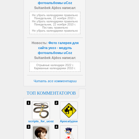
фотоальбомы uCoz
Sultanbek Ajdos
написал:
Не убрать календарики правильно
Понедельник, 22 ноября 2010 г.
Не убрать календарики правильно
Понедельник, 22 ноября 2010 г.
Поставь правильно
Не убрать календарики правильно
Новость:
Фото галерея для
сайта укоз - модуль
фотоальбомы uCoz
Sultanbek Ajdos
написал:
Отрывные календари 2022 г.
Карманные календарики 2010 г.
Читать все комментарии
ТОП КОММЕНТАТОРОВ
1
2
scripts_for_ucoz
Apocalypse
3
4