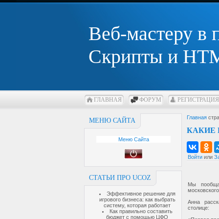
Веб-мастеру в
Скрипты и HTM
ГЛАВНАЯ
ФОРУМ
РЕГИСТРАЦИЯ
Главная
стра
МЕНЮ САЙТА
КАКИЕ
Меню Сайта
Войти
или
З
СТАТЬИ ПРО UCOZ
Мы пообща
московского
Эффективное решение для
игрового бизнеса: как выбрать
Анна расс
систему, которая работает
столице:
Как правильно составить
бюджет с помощью ЦФО