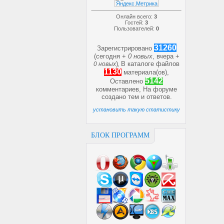
Онлайн всего:
3
Гостей:
3
Пользователей:
0
31260
Зарегистрировано
(сегодня +
0 новых
, вчера +
)
В каталоге файлов
0 новых
,
1130
материала(ов),
5142
Оставлено
комментариев, На форуме
создано
тем и
ответов.
установить такую статистику
БЛОК ПРОГРАММ