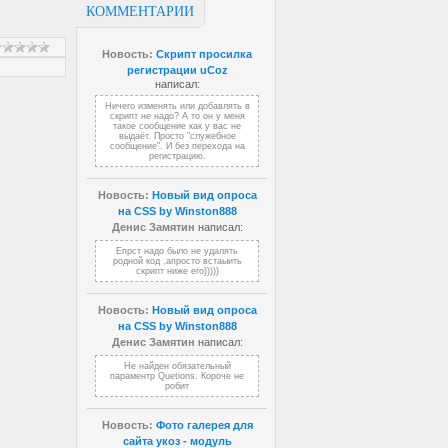
КОММЕНТАРИИ
Новость:
Скрипт просилка
регистрации uCoz
написал:
Ничего изменять или добавлять в
скрипт не надо? А то он у меня
такое сообщение как у вас не
выдаёт. Просто "служебное
сообщение". И без перехода на
регистрацию.
Новость:
Новый вид опроса
на CSS by Winston888
Денис Замятин
написал:
Епрст надо было не удалять
родной код ,апросто встаыить
скрипт ниже его)))))
Новость:
Новый вид опроса
на CSS by Winston888
Денис Замятин
написал:
Не найден обязательный
параментр Quetions. Короче не
робит
Новость:
Фото галерея для
сайта укоз - модуль