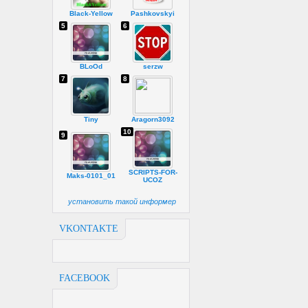
Black-Yellow
Pashkovskyi
5
6
BLoOd
serzw
7
8
Tiny
Aragorn3092
10
9
SCRIPTS-FOR-
Maks-0101_01
UCOZ
установить такой информер
VKONTAKTE
FACEBOOK