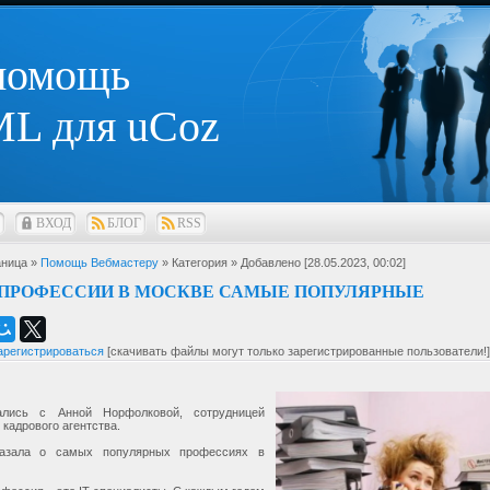
 помощь
L для uCoz
ВХОД
БЛОГ
RSS
ница »
Помощь Вебмастеру
» Категория
» Добавлено [28.05.2023, 00:02]
 ПРОФЕССИИ В МОСКВЕ САМЫЕ ПОПУЛЯРНЫЕ
арегистрироваться
[скачивать файлы могут только зарегистрированные пользователи!]
лись с Анной Норфолковой, сотрудницей
 кадрового агентства.
казала о самых популярных профессиях в