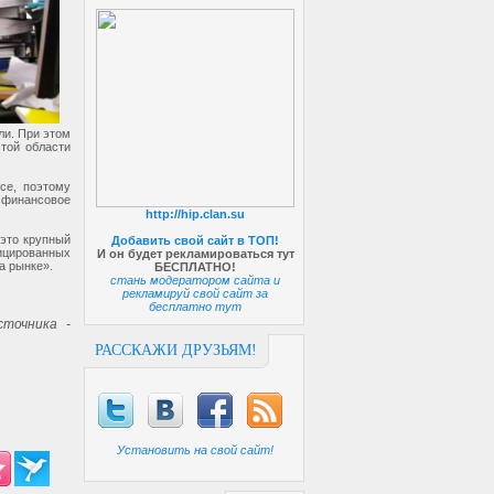
ли. При этом
той области
се, поэтому
 финансовое
http://hip.clan.su
 это крупный
Добавить свой сайт в ТОП!
цированных
И он будет рекламироваться тут
а рынке».
БЕСПЛАТНО!
стань модератором сайта и
рекламируй свой сайт за
бесплатно тут
точника -
РАССКАЖИ ДРУЗЬЯМ!
Установить на свой сайт!