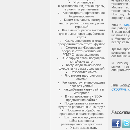
«Первая про
Что главное в
технологии
бюджетировании, это контроль,
Москве ес
а значит, и регламенты
технически
Как построить эффективное
Поэтому IT
бюджетирование
хорошую за
Каким компаниям сегодня
часто требуются переводы на
Кстати,
кад
турецкий
вас работу 
Как сменить регион аккаунта
Вторая про
для оплаты через зарубежные
не может су
карты
в Москве о
Как именно сегодня люди
всегда есть 
предпочитают смотреть футбол
Сможет ли «Краснодар»
Третья про
впервые стать чемпионом
компании н
РПЛ? Отзывы экспертов!
состояние 
В Беларуси стали популярны
китайские авто
И, наконец,
Когда люди заказывают
рынок, гд
фуршеты на заказ с доставкой
специалиста
Разработка сайта
Что влияет на стоимость
сайта?
Как самостоятельно создать
При копир
блог без усилий
Скрипты д
Как добавить карту сайта в
Wordpress
В чем заключается SEO-
продвижение сайта?
Продвижение ссылками –
будет ли работать в 2015 году?
Программы обработки,
Расскаж
сравнения и анализа прайсов
Комплексное продвижение
сайта как основа
репутационного маркетинга
У кого заказывать