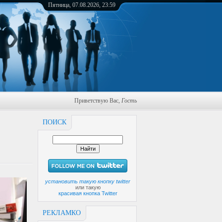
Пятница, 07.08.2026, 23:59
Приветствую Вас
,
Гость
ПОИСК
установить такую кнопку twitter
или такую
красивая кнопка Twitter
РЕКЛАМКО