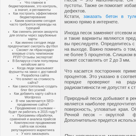
Что главное в
пустоты. Также он помогает изба
бюджетировании, это контроль,
а значит, и регламенты
дефектов.
Как построить эффективное
Кстати,
заказать бетон в тул
бюджетирование
Каким компаниям сегодня
можно прямо в интернете.
часто требуются переводы на
турецкий
Как сменить регион аккаунта
Иногда песок заменяют отсевом и
для оплаты через зарубежные
и такие варианты являются пред
карты
Как именно сегодня люди
вы преследуете. Определитесь с
предпочитают смотреть футбол
на выходе. Важно помнить о том
Сможет ли «Краснодар»
впервые стать чемпионом
не более 5 процентов. Слишком 
РПЛ? Отзывы экспертов!
может составлять от 2 до 3 мм.
В Беларуси стали популярны
китайские авто
Когда люди заказывают
Что касается посторонних прим
фуршеты на заказ с доставкой
Разработка сайта
процентов. Это указано в соотв
Что влияет на стоимость
порядке проверяют на рад
сайта?
Как самостоятельно создать
радиоактивности не допустят к с
блог без усилий
Как добавить карту сайта в
Wordpress
Природный песок добывают в рек
В чем заключается SEO-
является наиболее предпочтител
продвижение сайта?
Продвижение ссылками –
поверхность, угловатые края. О
будет ли работать в 2015 году?
Речной песок – округлой фо
Программы обработки,
сравнения и анализа прайсов
Дополнительно придется использ
Комплексное продвижение
сайта как основа
репутационного маркетинга
У кого заказывать