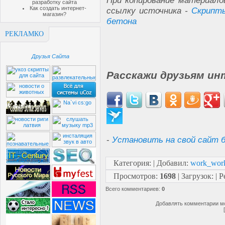
При копирование материало
разработку сайта
Как создать интернет-
ссылку источника -
Скрипты
магазин?
бетона
РЕКЛАМКО
Друзья Сайта
Расскажи друзьям ин
-
Установить на свой сайт б
Категория
:
|
Добавил
:
work_wor
Просмотров
:
1698
|
Загрузок
:
|
Р
Всего комментариев
:
0
Добавлять комментарии мо