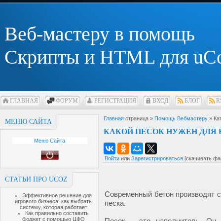
Веб-мастеру в помощь
Скрипты и HTML для uC
ГЛАВНАЯ
ФОРУМ
РЕГИСТРАЦИЯ
ВХОД
БЛОГ
R
Главная
страница »
Помощь Вебмастеру
» Ка
МЕНЮ САЙТА
КАКОЙ ПЕСОК НУЖЕН ДЛЯ 
Меню Сайта
Войти
или
Зарегистрироваться
[скачивать фа
СТАТЬИ ПРО UCOZ
Современный бетон производят 
Эффективное решение для
игрового бизнеса: как выбрать
песка.
систему, которая работает
Как правильно составить
бюджет с помощью ЦФО
Песок – это наполнитель. Он 