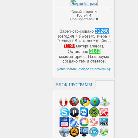
Онлайн всего:
4
Гостей:
4
Пользователей:
0
31260
Зарегистрировано
(сегодня +
0 новых
, вчера +
)
В каталоге файлов
0 новых
,
1130
материала(ов),
5142
Оставлено
комментариев, На форуме
создано
тем и
ответов.
установить такую статистику
БЛОК ПРОГРАММ