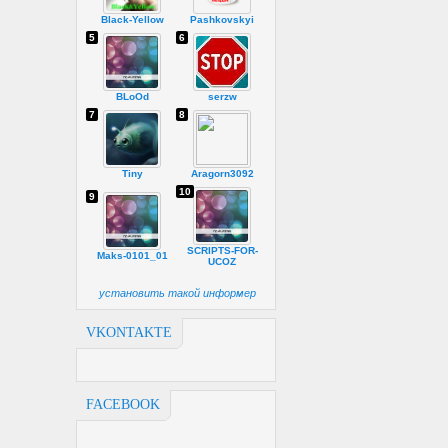
Black-Yellow
Pashkovskyi
5
6
BLoOd
serzw
7
8
Tiny
Aragorn3092
10
9
SCRIPTS-FOR-
Maks-0101_01
UCOZ
установить такой информер
VKONTAKTE
FACEBOOK