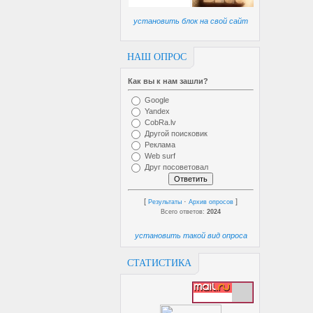
установить блок на свой сайт
НАШ ОПРОС
Как вы к нам зашли?
Google
Yandex
CobRa.lv
Другой поисковик
Реклама
Web surf
Друг посоветовал
[
·
]
Результаты
Архив опросов
Всего ответов:
2024
установить такой вид опроса
СТАТИСТИКА