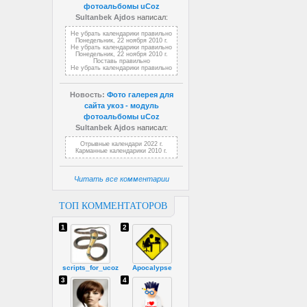
фотоальбомы uCoz
Sultanbek Ajdos
написал:
Не убрать календарики правильно
Понедельник, 22 ноября 2010 г.
Не убрать календарики правильно
Понедельник, 22 ноября 2010 г.
Поставь правильно
Не убрать календарики правильно
Новость:
Фото галерея для
сайта укоз - модуль
фотоальбомы uCoz
Sultanbek Ajdos
написал:
Отрывные календари 2022 г.
Карманные календарики 2010 г.
Читать все комментарии
ТОП КОММЕНТАТОРОВ
1
2
scripts_for_ucoz
Apocalypse
3
4