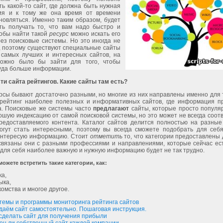
ть какой-то сайт, где должна быть нужная
ия и к тому же она время от времени
новляться. Именно таким образом, будет
ть получать то, что вам надо быстро и
тобы найти такой
ресурс
можно искать его
ез поисковые системы. Но это иногда не
, поэтому существуют специальные сайты
в
самых лучших и интересных сайтов, на
можно было бы зайти для того, чтобы
куда больше информации.
и сайта рейтингов. Какие сайты там есть?
рсы бывают достаточно разными, но многие из них направлены именно для 
 рейтинг наиболее полезных и информативных сайтов, где информация п
а. Поисковые же системы часто
предлагают
сайты, которые просто популя
шую индексацию от самой поисковой системы, но это может не всегда соот
предоставляемого контента. Каталог сайтов делится полностью на разные 
огут стать интересными, поэтому вы всегда сможете подобрать для себ
интересую информацию. Стоит
отметить
то, что категории предоставлены
связаны они с разными профессиями и направлениями, которые сейчас ест
для себя наиболее важную и нужную информацию будет не так трудно.
ожете встретить такие категории, как:
ка,
ыка,
комства и многое другое.
темы и программы мониторинга рейтинга сайтов
даём сайт самостоятельно. Пошаговая инструкция.
 сделать сайт для получения прибыли