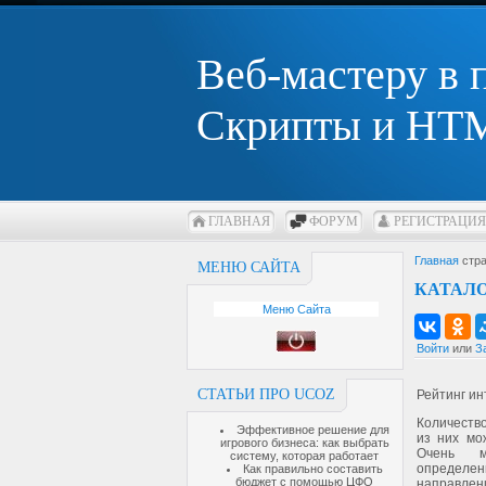
Веб-мастеру в
Скрипты и HTM
ГЛАВНАЯ
ФОРУМ
РЕГИСТРАЦИЯ
Главная
стра
МЕНЮ САЙТА
КАТАЛО
Меню Сайта
Войти
или
З
СТАТЬИ ПРО UCOZ
Рейтинг ин
Количество
Эффективное решение для
из них мо
игрового бизнеса: как выбрать
Очень м
систему, которая работает
определен
Как правильно составить
бюджет с помощью ЦФО
направле