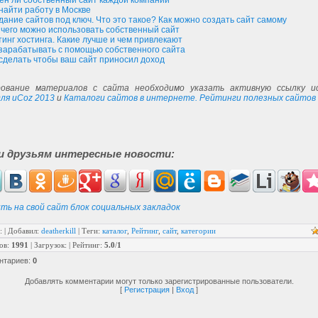
ен ли собственный сайт каждой компании
 найти работу в Москве
дание сайтов под ключ. Что это такое? Как можно создать сайт самому
 чего можно использовать собственный сайт
тинг хостинга. Какие лучше и чем привлекают
 зарабатывать с помощью собственного сайта
 сделать чтобы ваш сайт приносил доход
ование материалов с сайта необходимо указать активную ссылку ис
ля uCoz 2013
и
Каталоги сайтов в интернете. Рейтинги полезных сайтов
и друзьям интересные новости:
ть на свой сайт блок социальных закладок
:
|
Добавил
:
deatherkill
|
Теги
:
каталог
,
Рейтинг
,
сайт
,
категории
ов
:
1991
|
Загрузок
:
|
Рейтинг
:
5.0
/
1
нтариев
:
0
Добавлять комментарии могут только зарегистрированные пользователи.
[
Регистрация
|
Вход
]