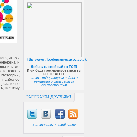
того, чтобы
http://www.floodergames.ucoz.co.uk
роверена и
рны или же
Добавить свой сайт в ТОП!
И он будет рекламироваться тут
ветствовать
БЕСПЛАТНО!
категории,
стань модератором сайта и
я наиболее
рекламируй свой сайт за
 достаточно
бесплатно тут
ь, поэтому
РАССКАЖИ ДРУЗЬЯМ!
Установить на свой сайт!