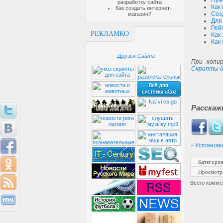
Нуж
разработку сайта
Как
Как создать интернет-
Соз
магазин?
Для
Рей
РЕКЛАМКО
Как
Как
Друзья Сайта
При копир
Скрипты д
Расскаж
-
Установи
Категория
Просмотр
Всего комме