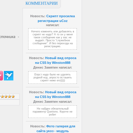
КОММЕНТАРИИ
Новость:
Скрипт просилка
регистрации uCoz
написал:
Ничего изменять или добавлять в
скрипт не надо? А то он у меня
точника -
такое сообщение как у вас не
выдаёт. Просто "служебное
сообщение". И без перехода на
регистрацию.
Новость:
Новый вид опроса
на CSS by Winston888
Денис Замятин
написал:
Епрст надо было не удалять
родной код ,апросто встаыить
скрипт ниже его)))))
Новость:
Новый вид опроса
на CSS by Winston888
Денис Замятин
написал:
Не найден обязательный
параментр Quetions. Короче не
робит
Новость:
Фото галерея для
сайта укоз - модуль