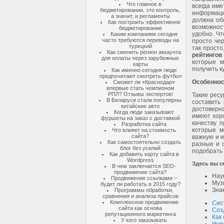
Что главное в
всегда име
бюджетировании, это контроль,
информац
а значит, и регламенты
должна об
Как построить эффективное
возможнос
бюджетирование
удобно. Ч
Каким компаниям сегодня
часто требуются переводы на
просто чер
турецкий
так просто
Как сменить регион аккаунта
рейтинго
для оплаты через зарубежные
которые 
карты
получить 
Как именно сегодня люди
предпочитают смотреть футбол
Особенност
Сможет ли «Краснодар»
впервые стать чемпионом
РПЛ? Отзывы экспертов!
Такие ресу
В Беларуси стали популярны
составить
китайские авто
достоверн
Когда люди заказывают
имеют хоро
фуршеты на заказ с доставкой
качеству 
Разработка сайта
которые м
Что влияет на стоимость
сайта?
важную и 
Как самостоятельно создать
разные и 
блог без усилий
подобрать 
Как добавить карту сайта в
Wordpress
Здесь вы см
В чем заключается SEO-
продвижение сайта?
Нау
Продвижение ссылками –
Муз
будет ли работать в 2015 году?
Зна
Программы обработки,
сравнения и анализа прайсов
Комплексное продвижение
Сис
сайта как основа
Соз
репутационного маркетинга
Как
У кого заказывать