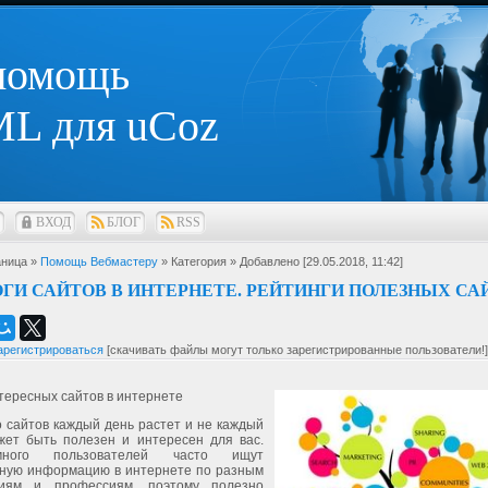
 помощь
L для uCoz
ВХОД
БЛОГ
RSS
ница »
Помощь Вебмастеру
» Категория
» Добавлено [29.05.2018, 11:42]
ГИ САЙТОВ В ИНТЕРНЕТЕ. РЕЙТИНГИ ПОЛЕЗНЫХ СА
арегистрироваться
[скачивать файлы могут только зарегистрированные пользователи!]
тересных сайтов в интернете
 сайтов каждый день растет и не каждый
жет быть полезен и интересен для вас.
ного пользователей часто ищут
ную информацию в интернете по разным
ниям и профессиям, поэтому полезно