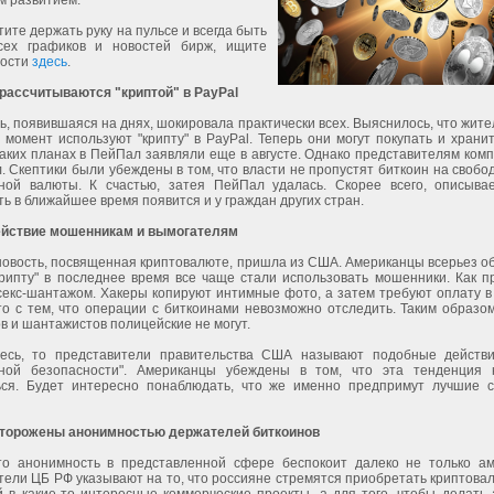
м развитием.
тите держать руку на пульсе и всегда быть
сех графиков и новостей бирж, ищите
вости
здесь
.
рассчитываются "криптой" в PayPal
ь, появившаяся на днях, шокировала практически всех. Выяснилось, что жите
момент используют "крипту" в PayPal. Теперь они могут покупать и храни
таких планах в ПейПал заявляли еще в августе. Однако представителям ком
. Скептики были убеждены в том, что власти не пропустят биткоин на своб
ной валюты. К счастью, затея ПейПал удалась. Скорее всего, описыва
ь в ближайшее время появится и у граждан других стран.
йствие мошенникам и вымогателям
новость, посвященная криптовалюте, пришла из США. Американцы всерьез о
крипту" в последнее время все чаще стали использовать мошенники. Как п
секс-шантажом. Хакеры копируют интимные фото, а затем требуют оплату в
о с тем, что операции с биткоинами невозможно отследить. Таким образом
 и шантажистов полицейские не могут.
есь, то представители правительства США называют подобные действи
ной безопасности". Американцы убеждены в том, что эта тенденция
ься. Будет интересно понаблюдать, что же именно предпримут лучшие 
торожены анонимностью держателей биткоинов
то анонимность в представленной сфере беспокоит далеко не только ам
ели ЦБ РФ указывают на то, что россияне стремятся приобретать криптова