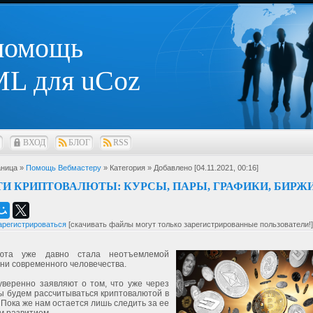
 помощь
L для uCoz
ВХОД
БЛОГ
RSS
ница »
Помощь Вебмастеру
» Категория
» Добавлено [04.11.2021, 00:16]
И КРИПТОВАЛЮТЫ: КУРСЫ, ПАРЫ, ГРАФИКИ, БИРЖ
арегистрироваться
[скачивать файлы могут только зарегистрированные пользователи!]
люта уже давно стала неотъемлемой
ни современного человечества.
уверенно заявляют о том, что уже через
ы будем рассчитываться криптовалютой в
 Пока же нам остается лишь следить за ее