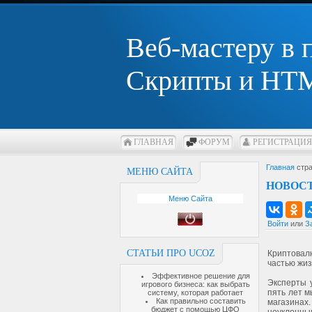
Веб-мастеру в
Скрипты и HTM
ГЛАВНАЯ
ФОРУМ
РЕГИСТРАЦИЯ
Главная
стра
МЕНЮ САЙТА
НОВОСТ
Меню Сайта
Войти
или
З
СТАТЬИ ПРО UCOZ
Криптова
частью жиз
Эффективное решение для
Эксперты 
игрового бизнеса: как выбрать
пять лет м
систему, которая работает
Как правильно составить
магазинах.
бюджет с помощью ЦФО