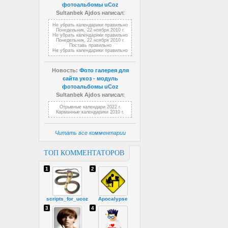
фотоальбомы uCoz
Sultanbek Ajdos
написал:
Не убрать календарики правильно
Понедельник, 22 ноября 2010 г.
Не убрать календарики правильно
Понедельник, 22 ноября 2010 г.
Поставь правильно
Не убрать календарики правильно
Новость:
Фото галерея для
сайта укоз - модуль
фотоальбомы uCoz
Sultanbek Ajdos
написал:
Отрывные календари 2022 г.
Карманные календарики 2010 г.
Читать все комментарии
ТОП КОММЕНТАТОРОВ
1
2
scripts_for_ucoz
Apocalypse
3
4