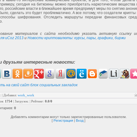
й в какие-то интересные коммерческие проекты, а для того, чтобы делать
 примеру, сегодня на биткоины можно приобретать наркотические вещества 
го, российские власти в ближайшее время предпримут меры по снятию анони
было, сделать это будет проблематично. А все потому, что создатели крипт
способы шифрования. Отследить маршруты передачи финансовых сред
о.
ование материалов с сайта необходимо указать активную ссылку ис
ля uCoz 2013
и
Новости криптовалюты: курсы, пары, графики, биржи
и друзьям интересные новости:
ть на свой сайт блок социальных закладок
:
|
Добавил
:
work_work
ов
:
1754
|
Загрузок
:
|
Рейтинг
:
0.0
/
0
нтариев
:
0
Добавлять комментарии могут только зарегистрированные пользователи.
[
Регистрация
|
Вход
]