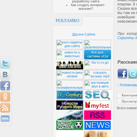
инвестици
разработку сайта
покупки. К
Как создать интернет-
Скорее все
магазин?
бы там ни 
новейшие 
РЕКЛАМКО
невозможн
При копир
Друзья Сайта
Скрипты д
Расскаж
-
Установи
Категория
Просмотр
Всего комме