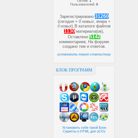
Гостей:
1
Пользователей:
0
31260
Зарегистрировано
(сегодня +
0 новых
, вчера +
)
В каталоге файлов
0 новых
,
1130
материала(ов),
5142
Оставлено
комментариев, На форуме
создано
тем и
ответов.
установить такую статистику
БЛОК ПРОГРАММ
Установить себе такой Блок
Скрипты и HTML для uCOz