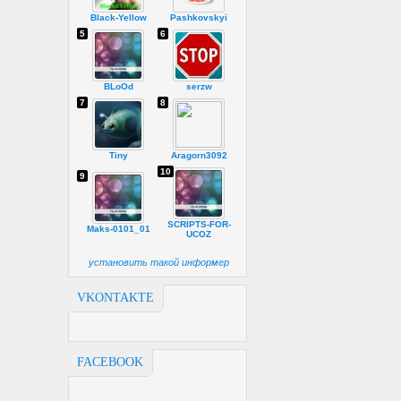
Black-Yellow
Pashkovskyi
5
6
BLoOd
serzw
7
8
Tiny
Aragorn3092
10
9
SCRIPTS-FOR-
Maks-0101_01
UCOZ
установить такой информер
VKONTAKTE
FACEBOOK