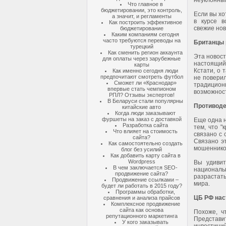
неуклонны
Что главное в
бюджетировании, это контроль,
Если вы хо
а значит, и регламенты
в курсе в
Как построить эффективное
свежие но
бюджетирование
Каким компаниям сегодня
часто требуются переводы на
Британцы 
турецкий
Как сменить регион аккаунта
Эта новост
для оплаты через зарубежные
настоящий 
карты
Кстати, о 
Как именно сегодня люди
предпочитают смотреть футбол
не поверил
Сможет ли «Краснодар»
традицион
впервые стать чемпионом
возможност
РПЛ? Отзывы экспертов!
В Беларуси стали популярны
Противоде
китайские авто
Когда люди заказывают
фуршеты на заказ с доставкой
Еще одна 
Разработка сайта
тем, что "
Что влияет на стоимость
связано с 
сайта?
Связано эт
Как самостоятельно создать
мошенников
блог без усилий
Как добавить карту сайта в
Wordpress
Вы удивит
В чем заключается SEO-
националь
продвижение сайта?
разрастат
Продвижение ссылками –
мира.
будет ли работать в 2015 году?
Программы обработки,
ЦБ РФ нас
сравнения и анализа прайсов
Комплексное продвижение
сайта как основа
Похоже, ч
репутационного маркетинга
Представит
У кого заказывать