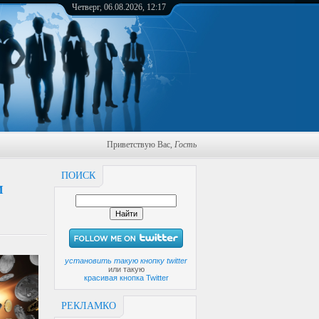
Четверг, 06.08.2026, 12:17
Приветствую Вас
,
Гость
ПОИСК
И
установить такую кнопку twitter
или такую
красивая кнопка Twitter
РЕКЛАМКО