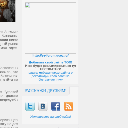
ли Англии в
т биткоины.
пании никто
одный рынок
емая здесь
http://se-forum.ucoz.ru/
Добавить свой сайт в ТОП!
И он будет рекламироваться тут
беспокоены
БЕСПЛАТНО!
равило, это
стань модератором сайта и
 биткоинах.
рекламируй свой сайт за
бесплатно тут
, выйти на
РАССКАЖИ ДРУЗЬЯМ!
я "угрозой
 не должна
спецслужбы
Установить на свой сайт!
ериканцев.
люту не для