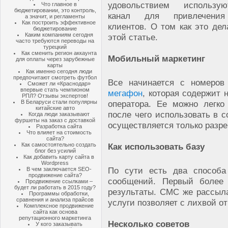
удовольствием использу
Что главное в
бюджетировании, это контроль,
канал для привлечени
а значит, и регламенты
Как построить эффективное
клиентов. О том как это дел
бюджетирование
Каким компаниям сегодня
этой статье.
часто требуются переводы на
турецкий
Как сменить регион аккаунта
Мобильный маркетинг
для оплаты через зарубежные
карты
Как именно сегодня люди
предпочитают смотреть футбол
Все начинается с номеров
Сможет ли «Краснодар»
впервые стать чемпионом
мегафон
, которая содержит 
РПЛ? Отзывы экспертов!
В Беларуси стали популярны
оператора. Ее можно легко
китайские авто
после чего использовать в с
Когда люди заказывают
фуршеты на заказ с доставкой
осуществляется только разр
Разработка сайта
Что влияет на стоимость
сайта?
Как самостоятельно создать
Как использовать базу
блог без усилий
Как добавить карту сайта в
Wordpress
По сути есть два способа
В чем заключается SEO-
продвижение сайта?
сообщений. Первый более 
Продвижение ссылками –
будет ли работать в 2015 году?
результаты. СМС же рассыла
Программы обработки,
сравнения и анализа прайсов
услуги позволяет с лихвой от
Комплексное продвижение
сайта как основа
репутационного маркетинга
Несколько советов
У кого заказывать