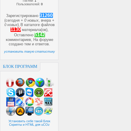
Гостей:
1
Пользователей:
0
31260
Зарегистрировано
(сегодня +
0 новых
, вчера +
)
В каталоге файлов
0 новых
,
1130
материала(ов),
5142
Оставлено
комментариев, На форуме
создано
тем и
ответов.
установить такую статистику
БЛОК ПРОГРАММ
Установить себе такой Блок
Скрипты и HTML для uCOz