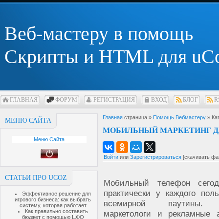
Веб-мастеру в помощь
Скрипты и HTML для uC
ГЛАВНАЯ
ФОРУМ
РЕГИСТРАЦИЯ
ВХОД
БЛОГ
R
Главная
страница »
Помощь Вебмастеру
» Ка
МЕНЮ САЙТА
МОБИЛЬНЫЙ МАРКЕТИНГ Д
Меню Сайта
Войти
или
Зарегистрироваться
[скачивать фа
СТАТЬИ ПРО UCOZ
Мобильный телефон сегод
практически у каждого поль
Эффективное решение для
игрового бизнеса: как выбрать
всемирной паутины. 
систему, которая работает
Как правильно составить
маркетологи и рекламные 
бюджет с помощью ЦФО