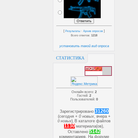
[
·
]
Результаты
Архив опросов
Всего ответов:
1218
установить такой вид опроса
СТАТИСТИКА
Онлайн всего:
2
Гостей:
2
Пользователей:
0
31260
Зарегистрировано
(сегодня +
0 новых
, вчера +
)
В каталоге файлов
0 новых
,
1130
материала(ов),
5142
Оставлено
комментариев, На форуме