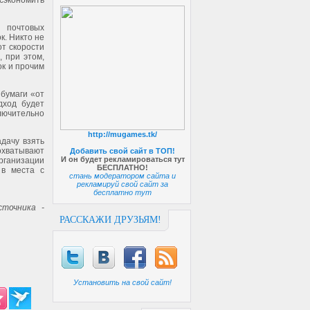
сэкономить
е почтовых
. Никто не
от скорости
 при этом,
ок и прочим
бумаги «от
дход будет
лючительно
http://mugames.tk/
дачу взять
охватывают
Добавить свой сайт в ТОП!
И он будет рекламироваться тут
рганизации
БЕСПЛАТНО!
 в места с
стань модератором сайта и
рекламируй свой сайт за
бесплатно тут
точника -
РАССКАЖИ ДРУЗЬЯМ!
Установить на свой сайт!