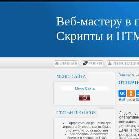
Веб-мастеру в
Скрипты и HTM
ГЛАВНАЯ
ФОРУМ
РЕГИСТРАЦИЯ
Главная
стра
МЕНЮ САЙТА
ОТЛИЧ
Меню Сайта
Войти
или
З
СТАТЬИ ПРО UCOZ
Людям, д
оперативн
внимание 
Эффективное решение для
доставка,
игрового бизнеса: как выбрать
Дело в то
систему, которая работает
Как правильно составить
ресурсом, 
бюджет с помощью ЦФО