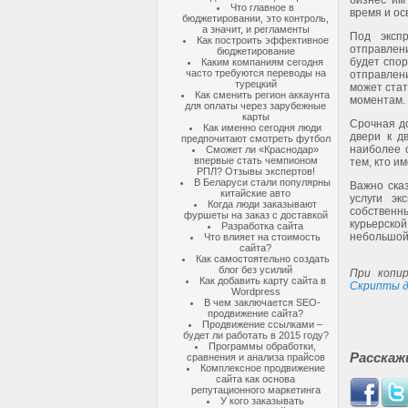
бизнес им
Что главное в
время и ос
бюджетировании, это контроль,
а значит, и регламенты
Под экспр
Как построить эффективное
отправлени
бюджетирование
будет спор
Каким компаниям сегодня
часто требуются переводы на
отправлен
турецкий
может стат
Как сменить регион аккаунта
моментам.
для оплаты через зарубежные
карты
Срочная д
Как именно сегодня люди
двери к д
предпочитают смотреть футбол
наиболее 
Сможет ли «Краснодар»
впервые стать чемпионом
тем, кто и
РПЛ? Отзывы экспертов!
В Беларуси стали популярны
Важно ска
китайские авто
услуги эк
Когда люди заказывают
собственн
фуршеты на заказ с доставкой
курьерско
Разработка сайта
небольшой 
Что влияет на стоимость
сайта?
Как самостоятельно создать
блог без усилий
При копир
Как добавить карту сайта в
Скрипты д
Wordpress
В чем заключается SEO-
продвижение сайта?
Продвижение ссылками –
будет ли работать в 2015 году?
Программы обработки,
Расскаж
сравнения и анализа прайсов
Комплексное продвижение
сайта как основа
репутационного маркетинга
У кого заказывать