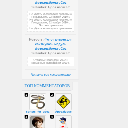
фотоальбомы uCoz
Sultanbek Ajdos
написал:
Не убрать календарики правильно
Понедельник, 22 ноября 2010 г.
Не убрать календарики правильно
Понедельник, 22 ноября 2010 г.
Поставь правильно
Не убрать календарики правильно
Новость:
Фото галерея для
сайта укоз - модуль
фотоальбомы uCoz
Sultanbek Ajdos
написал:
Отрывные календари 2022 г.
Карманные календарики 2010 г.
Читать все комментарии
ТОП КОММЕНТАТОРОВ
1
2
scripts_for_ucoz
Apocalypse
3
4