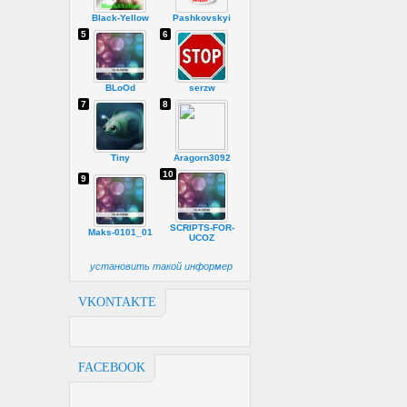
Black-Yellow
Pashkovskyi
5
6
BLoOd
serzw
7
8
Tiny
Aragorn3092
10
9
SCRIPTS-FOR-
Maks-0101_01
UCOZ
установить такой информер
VKONTAKTE
FACEBOOK