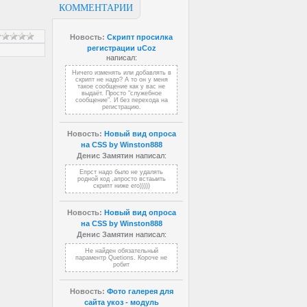
КОММЕНТАРИИ
Новость:
Скрипт просилка
регистрации uCoz
написал:
Ничего изменять или добавлять в
скрипт не надо? А то он у меня
такое сообщение как у вас не
выдаёт. Просто "служебное
сообщение". И без перехода на
регистрацию.
Новость:
Новый вид опроса
на CSS by Winston888
Денис Замятин
написал:
Епрст надо было не удалять
родной код ,апросто встаыить
скрипт ниже его)))))
Новость:
Новый вид опроса
на CSS by Winston888
Денис Замятин
написал:
Не найден обязательный
параментр Quetions. Короче не
робит
Новость:
Фото галерея для
сайта укоз - модуль