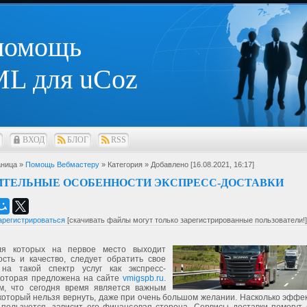
 помощь
L для uCoz
ВХОД
БЛОГ
RSS
ница »
Помощь Вебмастеру
» Категория
» Добавлено [16.08.2021, 16:17]
ИТЕЛЬНЫЕ ОСОБЕННОСТИ ЭКСПРЕСС-ДОСТАВКИ
арегистрироваться
[скачивать файлы могут только зарегистрированные пользователи!]
ля которых на первое место выходит
ость и качество, следует обратить свое
на такой спектр услуг как экспресс-
 которая предложена на сайте
vmigspb.ru
.
м, что сегодня время является важным
который нельзя вернуть, даже при очень большом желании. Насколько эффе