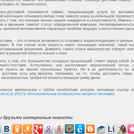
 пользуется, зависит его финансовая сторона. Сервисы доставки помогут 
вободить от лишних хлопот.
есс-доставкой понимается сервис, предлагающий услуги по доставк
й небольших объемов в любую точку земного шара за небольшой промежуток
ить с тем, что нередко бизнес-задачи нуждаются в оперативности. Именно 
ия и вручения зависит статус определенной компании. Несвоевременность,
ь причиной возникновения серьезных проблем, ведущих к несостоянию сдел
оставка – это отличная возможность отправить корреспонденцию и ценные 
вери». В том случае если скорость имеет решающее значение, такой по
оптимальным решением. Доверять такого плана мероприятия следует иск
меет в указанной области знания и опыт.
зать о том, что большинство солидных организаций ставят перед собой за
спресс-поставки. Естественно, они располагают внушительной сетью, 
ые пункты во многих населенных пунктах. Но в их деятельности по о
й доставки есть ряд минусов. Например, на то, чтобы доставить товар
населенностью, требуется вложить большую сумму денег.
ование материалов с сайта необходимо указать активную ссылку ис
ля uCoz 2013
и
Отличительные особенности экспресс-доставки
и друзьям интересные новости: