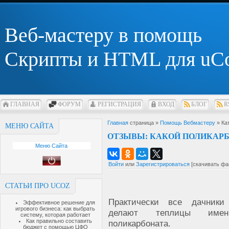
Веб-мастеру в помощь
Скрипты и HTML для uC
ГЛАВНАЯ
ФОРУМ
РЕГИСТРАЦИЯ
ВХОД
БЛОГ
R
Главная
страница »
Помощь Вебмастеру
» Ка
МЕНЮ САЙТА
ОТЗЫВЫ: КАКОЙ ПОЛИКАРБ
Меню Сайта
Войти
или
Зарегистрироваться
[скачивать фа
СТАТЬИ ПРО UCOZ
Практически все дачники
Эффективное решение для
игрового бизнеса: как выбрать
делают теплицы име
систему, которая работает
Как правильно составить
поликарбоната.
бюджет с помощью ЦФО