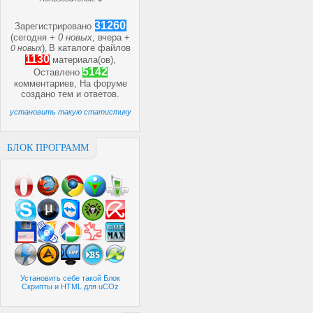
31260
Зарегистрировано
(сегодня +
0 новых
, вчера +
)
В каталоге файлов
0 новых
,
1130
материала(ов),
5142
Оставлено
комментариев, На форуме
создано
тем и
ответов.
установить такую статистику
БЛОК ПРОГРАММ
Установить себе такой Блок
Скрипты и HTML для uCOz