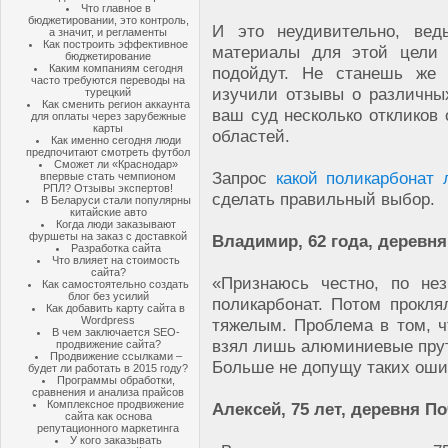
Что главное в
бюджетировании, это контроль,
И это неудивительно, вед
а значит, и регламенты
Как построить эффективное
материалы для этой цели
бюджетирование
Каким компаниям сегодня
подойдут. Не станешь же 
часто требуются переводы на
изучили отзывы о различны
турецкий
Как сменить регион аккаунта
ваш суд несколько откликов 
для оплаты через зарубежные
карты
областей.
Как именно сегодня люди
предпочитают смотреть футбол
Сможет ли «Краснодар»
Запрос
какой поликарбонат
впервые стать чемпионом
РПЛ? Отзывы экспертов!
сделать правильный выбор.
В Беларуси стали популярны
китайские авто
Когда люди заказывают
фуршеты на заказ с доставкой
Владимир, 62 года, деревня
Разработка сайта
Что влияет на стоимость
сайта?
«Признаюсь честно, по не
Как самостоятельно создать
блог без усилий
поликарбонат. Потом прокля
Как добавить карту сайта в
Wordpress
тяжелым. Проблема в том, ч
В чем заключается SEO-
взял лишь алюминиевые пруть
продвижение сайта?
Продвижение ссылками –
Больше не допущу таких оши
будет ли работать в 2015 году?
Программы обработки,
сравнения и анализа прайсов
Комплексное продвижение
Алексей, 75 лет, деревня П
сайта как основа
репутационного маркетинга
У кого заказывать