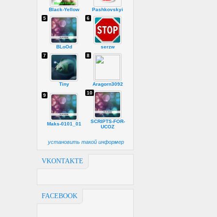
Black-Yellow
Pashkovskyi
5
6
BLoOd
serzw
7
8
Tiny
Aragorn3092
10
9
SCRIPTS-FOR-
Maks-0101_01
UCOZ
установить такой информер
VKONTAKTE
FACEBOOK