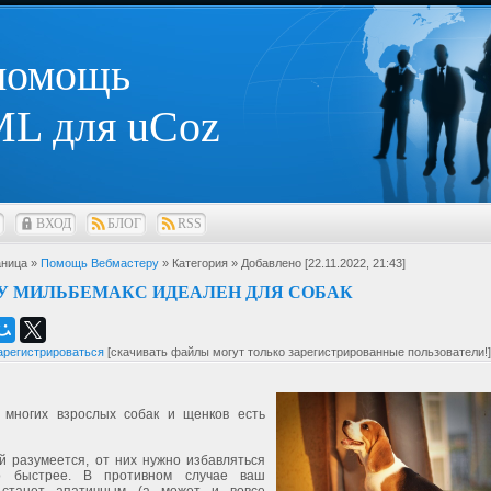
 помощь
L для uCoz
ВХОД
БЛОГ
RSS
ница »
Помощь Вебмастеру
» Категория
» Добавлено [22.11.2022, 21:43]
У МИЛЬБЕМАКС ИДЕАЛЕН ДЛЯ СОБАК
арегистрироваться
[скачивать файлы могут только зарегистрированные пользователи!]
 многих взрослых собак и щенков есть
й разумеется, от них нужно избавляться
о быстрее. В противном случае ваш