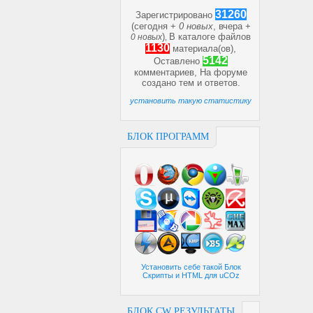
31260
Зарегистрировано
(сегодня +
0 новых
, вчера +
)
В каталоге файлов
0 новых
,
1130
материала(ов),
5142
Оставлено
комментариев, На форуме
создано
тем и
ответов.
установить такую статистику
БЛОК ПРОГРАММ
Установить себе такой Блок
Скрипты и HTML для uCOz
БЛОК CW РЕЗУЛЬТАТЫ