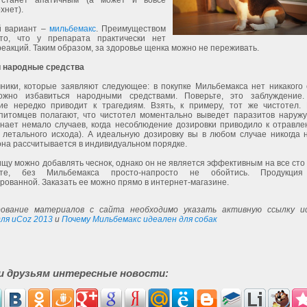
 станет апатичным (а может и вовсе
хнет).
й вариант –
мильбемакс
. Преимуществом
то, что у препарата практически нет
еакций. Таким образом, за здоровье щенка можно не переживать.
 народные средства
чники, которые заявляют следующее: в покупке Мильбемакса нет никакого 
ожно избавиться народными средствами. Поверьте, это заблуждение
ие нередко приводит к трагедиям. Взять, к примеру, тот же чистотел.
питомцев полагают, что чистотел моментально выведет паразитов наружу
знает немало случаев, когда несоблюдение дозировки приводило к отравле
 летального исхода). А идеальную дозировку вы в любом случае никогда н
она рассчитывается в индивидуальном порядке.
ищу можно добавлять чеснок, однако он не является эффективным на все сто
те, без Мильбемакса просто-напросто не обойтись. Продукция
ованной. Заказать ее можно прямо в интернет-магазине.
ование материалов с сайта необходимо указать активную ссылку ис
ля uCoz 2013
и
Почему Мильбемакс идеален для собак
и друзьям интересные новости: