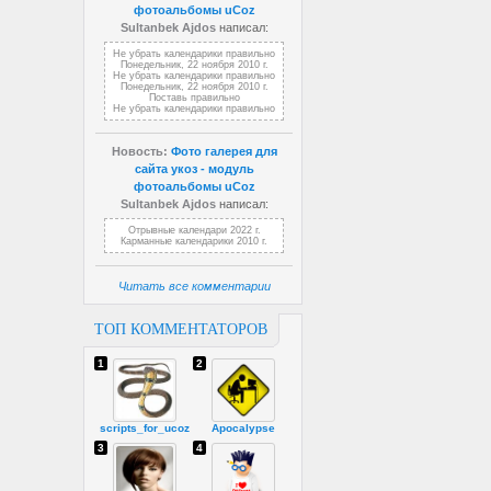
фотоальбомы uCoz
Sultanbek Ajdos
написал:
Не убрать календарики правильно
Понедельник, 22 ноября 2010 г.
Не убрать календарики правильно
Понедельник, 22 ноября 2010 г.
Поставь правильно
Не убрать календарики правильно
Новость:
Фото галерея для
сайта укоз - модуль
фотоальбомы uCoz
Sultanbek Ajdos
написал:
Отрывные календари 2022 г.
Карманные календарики 2010 г.
Читать все комментарии
ТОП КОММЕНТАТОРОВ
1
2
scripts_for_ucoz
Apocalypse
3
4