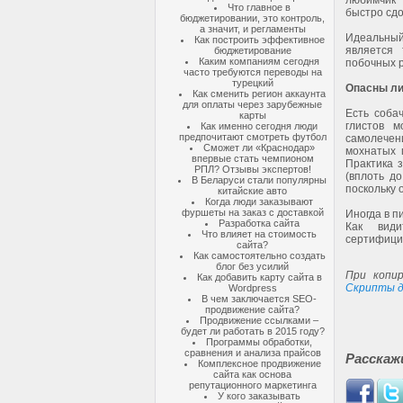
любимчик
Что главное в
быстро сдо
бюджетировании, это контроль,
а значит, и регламенты
Идеальны
Как построить эффективное
является 
бюджетирование
Каким компаниям сегодня
побочных р
часто требуются переводы на
турецкий
Опасны ли
Как сменить регион аккаунта
для оплаты через зарубежные
Есть соба
карты
глистов м
Как именно сегодня люди
предпочитают смотреть футбол
самолечен
Сможет ли «Краснодар»
мохнатых 
впервые стать чемпионом
Практика 
РПЛ? Отзывы экспертов!
(вплоть до
В Беларуси стали популярны
поскольку 
китайские авто
Когда люди заказывают
фуршеты на заказ с доставкой
Иногда в п
Разработка сайта
Как види
Что влияет на стоимость
сертифицир
сайта?
Как самостоятельно создать
блог без усилий
При копир
Как добавить карту сайта в
Скрипты д
Wordpress
В чем заключается SEO-
продвижение сайта?
Продвижение ссылками –
будет ли работать в 2015 году?
Программы обработки,
сравнения и анализа прайсов
Расскаж
Комплексное продвижение
сайта как основа
репутационного маркетинга
У кого заказывать