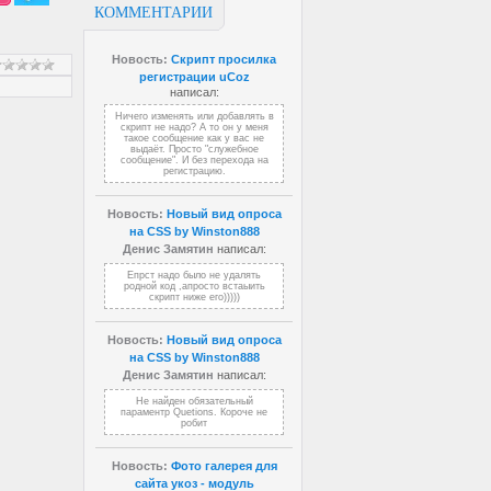
КОММЕНТАРИИ
Новость:
Скрипт просилка
регистрации uCoz
написал:
Ничего изменять или добавлять в
скрипт не надо? А то он у меня
такое сообщение как у вас не
выдаёт. Просто "служебное
сообщение". И без перехода на
регистрацию.
Новость:
Новый вид опроса
на CSS by Winston888
Денис Замятин
написал:
Епрст надо было не удалять
родной код ,апросто встаыить
скрипт ниже его)))))
Новость:
Новый вид опроса
на CSS by Winston888
Денис Замятин
написал:
Не найден обязательный
параментр Quetions. Короче не
робит
Новость:
Фото галерея для
сайта укоз - модуль