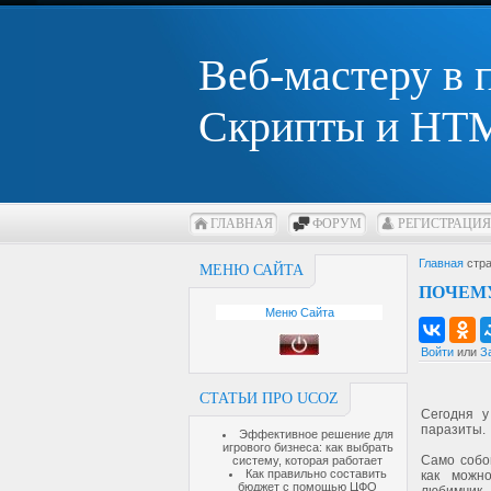
Веб-мастеру в
Скрипты и HTM
ГЛАВНАЯ
ФОРУМ
РЕГИСТРАЦИЯ
Главная
стра
МЕНЮ САЙТА
ПОЧЕМ
Меню Сайта
Войти
или
З
СТАТЬИ ПРО UCOZ
Сегодня у
паразиты.
Эффективное решение для
игрового бизнеса: как выбрать
Само собо
систему, которая работает
Как правильно составить
как можн
бюджет с помощью ЦФО