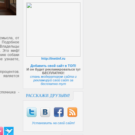
смысла, от
. Подобное
 Владельцы
. Это миф!
нию собаки
http://inetinf.ru
е узнаете,
Добавить свой сайт в ТОП!
И он будет рекламироваться тут
 процентов.
БЕСПЛАТНО!
 является
стань модератором сайта и
рекламируй свой сайт за
бесплатно тут
точника -
РАССКАЖИ ДРУЗЬЯМ!
Установить на свой сайт!