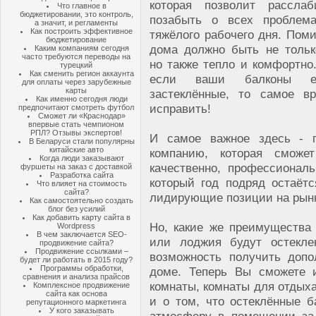
которая позволит рассла
Что главное в
бюджетировании, это контроль,
позабыть о всех проблем
а значит, и регламенты
Как построить эффективное
тяжёлого рабочего дня. Пом
бюджетирование
дома должно быть не тольк
Каким компаниям сегодня
часто требуются переводы на
но также тепло и комфортно
турецкий
Как сменить регион аккаунта
если ваши балконы 
для оплаты через зарубежные
карты
застеклённые, то самое в
Как именно сегодня люди
исправить!
предпочитают смотреть футбол
Сможет ли «Краснодар»
впервые стать чемпионом
РПЛ? Отзывы экспертов!
И самое важное здесь - п
В Беларуси стали популярны
китайские авто
компанию, которая сможе
Когда люди заказывают
качественно, профессионал
фуршеты на заказ с доставкой
Разработка сайта
который год подряд остаётс
Что влияет на стоимость
сайта?
лидирующие позиции на рынк
Как самостоятельно создать
блог без усилий
Как добавить карту сайта в
Но, какие же преимущества 
Wordpress
В чем заключается SEO-
или лоджия будут остекле
продвижение сайта?
Продвижение ссылками –
возможность получить доп
будет ли работать в 2015 году?
Программы обработки,
доме. Теперь Вы сможете и
сравнения и анализа прайсов
комнаты, комнаты для отдыха
Комплексное продвижение
сайта как основа
и о том, что остеклённые 
репутационного маркетинга
У кого заказывать