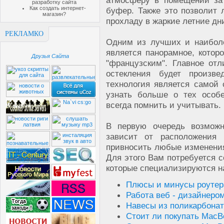
атмосферу в помещении за 
разработку сайта
Как создать интернет-
буфер. Также это позволит 
магазин?
прохладу в жаркие летние дн
РЕКЛАМКО
Одним из лучших и наиболе
является панорамное, котор
Друзья Сайта
"французским". Главное отл
остекления будет произв
технология является самой 
узнать больше о тех особе
всегда помнить и учитывать.
В первую очередь возможн
зависит от расположения 
привносить любые изменения
Для этого Вам потребуется с
которые специализируются н
Плюсы и минусы роутер
Работа веб - дизайнеро
Навесы из поликарбона
Стоит ли покупать MacB