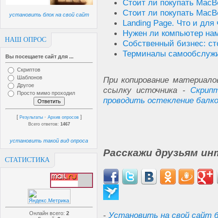
Стоит ли покупать MacB
Стоит ли покупать MacB
установить блок на свой сайт
Landing Page. Что и для 
Нужен ли компьютер на
НАШ ОПРОС
Собственный бизнес: ст
Терминалы самообслужи
Вы посещаете сайт для ...
Скриптов
Шаблонов
При копирование материало
Другое
ссылку источника -
Скрип
Просто мимо проходил
проводить остекление балко
[
·
]
Результаты
Архив опросов
Всего ответов:
1467
установить такой вид опроса
Расскажи друзьям ин
СТАТИСТИКА
Онлайн всего:
2
-
Установить на свой сайт б