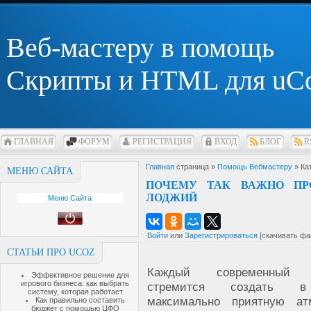
Веб-мастеру в помощь
Скрипты и HTML для uC
ГЛАВНАЯ
ФОРУМ
РЕГИСТРАЦИЯ
ВХОД
БЛОГ
R
Главная
страница »
Помощь Вебмастеру
» Ка
МЕНЮ САЙТА
ПОЧЕМУ ТАК ВАЖНО ПР
ЛОДЖИЙ
Меню Сайта
Войти
или
Зарегистрироваться
[скачивать фа
СТАТЬИ ПРО UCOZ
Каждый современный ч
Эффективное решение для
игрового бизнеса: как выбрать
стремится создать 
систему, которая работает
максимально приятную ат
Как правильно составить
бюджет с помощью ЦФО