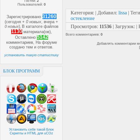
Гостей:
2
Пользователей:
0
Категория
:
|
Добавил
:
lissa
|
Тег
31260
Зарегистрировано
остекление
(сегодня +
0 новых
, вчера +
Просмотров
:
11536
|
Загрузок
:
|
)
В каталоге файлов
0 новых
,
1130
материала(ов),
Всего комментариев
:
0
5142
Оставлено
комментариев, На форуме
Добавлять комментарии мо
создано
тем и
ответов.
установить такую статистику
БЛОК ПРОГРАММ
Установить себе такой Блок
Скрипты и HTML для uCOz